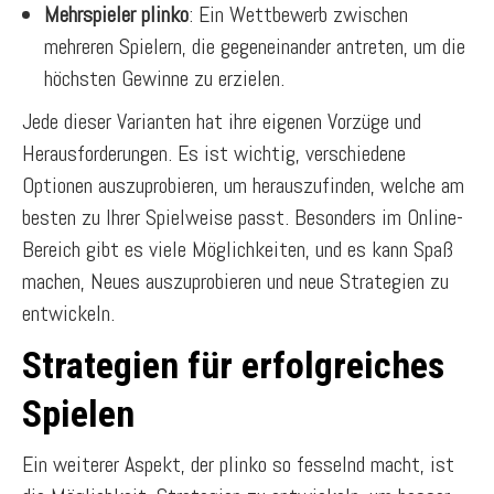
Mehrspieler plinko
: Ein Wettbewerb zwischen
mehreren Spielern, die gegeneinander antreten, um die
höchsten Gewinne zu erzielen.
Jede dieser Varianten hat ihre eigenen Vorzüge und
Herausforderungen. Es ist wichtig, verschiedene
Optionen auszuprobieren, um herauszufinden, welche am
besten zu Ihrer Spielweise passt. Besonders im Online-
Bereich gibt es viele Möglichkeiten, und es kann Spaß
machen, Neues auszuprobieren und neue Strategien zu
entwickeln.
Strategien für erfolgreiches
Spielen
Ein weiterer Aspekt, der plinko so fesselnd macht, ist