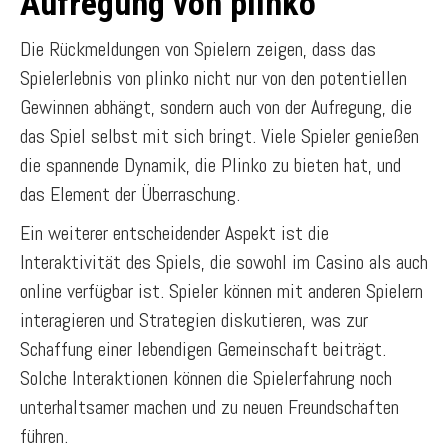
Aufregung von plinko
Die Rückmeldungen von Spielern zeigen, dass das
Spielerlebnis von plinko nicht nur von den potentiellen
Gewinnen abhängt, sondern auch von der Aufregung, die
das Spiel selbst mit sich bringt. Viele Spieler genießen
die spannende Dynamik, die Plinko zu bieten hat, und
das Element der Überraschung.
Ein weiterer entscheidender Aspekt ist die
Interaktivität des Spiels, die sowohl im Casino als auch
online verfügbar ist. Spieler können mit anderen Spielern
interagieren und Strategien diskutieren, was zur
Schaffung einer lebendigen Gemeinschaft beiträgt.
Solche Interaktionen können die Spielerfahrung noch
unterhaltsamer machen und zu neuen Freundschaften
führen.