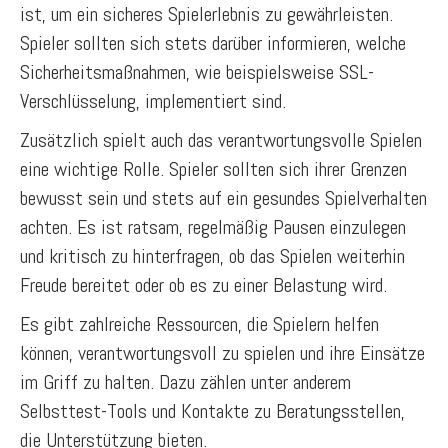
ist, um ein sicheres Spielerlebnis zu gewährleisten.
Spieler sollten sich stets darüber informieren, welche
Sicherheitsmaßnahmen, wie beispielsweise SSL-
Verschlüsselung, implementiert sind.
Zusätzlich spielt auch das verantwortungsvolle Spielen
eine wichtige Rolle. Spieler sollten sich ihrer Grenzen
bewusst sein und stets auf ein gesundes Spielverhalten
achten. Es ist ratsam, regelmäßig Pausen einzulegen
und kritisch zu hinterfragen, ob das Spielen weiterhin
Freude bereitet oder ob es zu einer Belastung wird.
Es gibt zahlreiche Ressourcen, die Spielern helfen
können, verantwortungsvoll zu spielen und ihre Einsätze
im Griff zu halten. Dazu zählen unter anderem
Selbsttest-Tools und Kontakte zu Beratungsstellen,
die Unterstützung bieten.