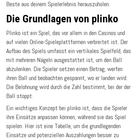
Beste aus deinem Spielerlebnis herauszuholen.
Die Grundlagen von plinko
Plinko ist ein Spiel, das vor allem in den Casinos und
auf vielen Online-Spieleplattformen verbreitet ist. Der
Aufbau des Spiels umfasst ein vertikales Spielfeld, das
mit mehreren Nägeln ausgestattet ist, um den Ball
abzulenken. Die Spieler setzen einen Betrag, werfen
ihren Ball und beobachten gespannt, wo er landen wird.
Die Belohnung wird durch die Zahl bestimmt, bei der der
Ball stoppt.
Ein wichtiges Konzept bei plinko ist, dass die Spieler
ihre Einsätze anpassen können, während sie das Spiel
spielen. Hier ist eine Tabelle, um die grundlegenden
Einsätze und potenziellen Auszahlungen besser zu