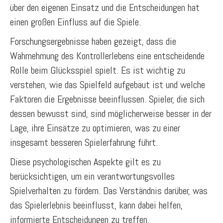
über den eigenen Einsatz und die Entscheidungen hat
einen großen Einfluss auf die Spiele.
Forschungsergebnisse haben gezeigt, dass die
Wahrnehmung des Kontrollerlebens eine entscheidende
Rolle beim Glücksspiel spielt. Es ist wichtig zu
verstehen, wie das Spielfeld aufgebaut ist und welche
Faktoren die Ergebnisse beeinflussen. Spieler, die sich
dessen bewusst sind, sind möglicherweise besser in der
Lage, ihre Einsätze zu optimieren, was zu einer
insgesamt besseren Spielerfahrung führt.
Diese psychologischen Aspekte gilt es zu
berücksichtigen, um ein verantwortungsvolles
Spielverhalten zu fördern. Das Verständnis darüber, was
das Spielerlebnis beeinflusst, kann dabei helfen,
informierte Entscheidungen zu treffen.