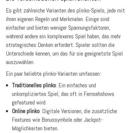
Es gibt zahlreiche Varianten des plinko-Spiels, jede mit
ihren eigenen Regeln und Merkmalen. Einige sind
einfacher und bieten weniger Spannungsfaktoren,
während andere ein komplexeres Spiel haben, das mehr
strategisches Denken erfordert. Spieler sollten die
Unterschiede kennen, um das für sie geeignetste Spiel
auszuwählen.
Ein paar beliebte plinko-Varianten umfassen:
Traditionelles plinko
: Ein einfaches und
unkompliziertes Spiel, das oft in Fernsehshows
gefeatured wird.
Online plinko
: Digitale Versionen, die zusätzliche
Features wie Bonussymbole oder Jackpot-
Möglichkeiten bieten.