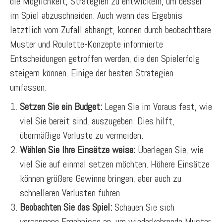
die Möglichkeit, Strategien zu entwickeln, um besser
im Spiel abzuschneiden. Auch wenn das Ergebnis
letztlich vom Zufall abhängt, können durch beobachtbare
Muster und Roulette-Konzepte informierte
Entscheidungen getroffen werden, die den Spielerfolg
steigern können. Einige der besten Strategien
umfassen:
Setzen Sie ein Budget:
Legen Sie im Voraus fest, wie
viel Sie bereit sind, auszugeben. Dies hilft,
übermäßige Verluste zu vermeiden.
Wählen Sie Ihre Einsätze weise:
Überlegen Sie, wie
viel Sie auf einmal setzen möchten. Höhere Einsätze
können größere Gewinne bringen, aber auch zu
schnelleren Verlusten führen.
Beobachten Sie das Spiel:
Schauen Sie sich
vergangene Ergebnisse an, um wiederkehrende Muster