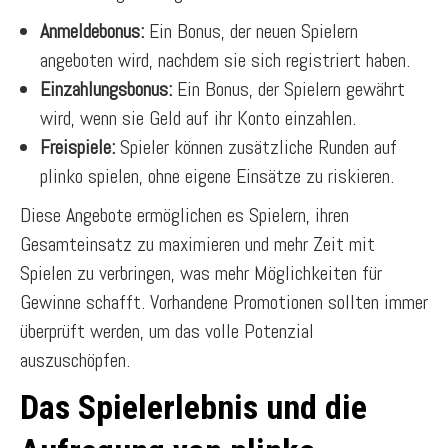
Anmeldebonus:
Ein Bonus, der neuen Spielern
angeboten wird, nachdem sie sich registriert haben.
Einzahlungsbonus:
Ein Bonus, der Spielern gewährt
wird, wenn sie Geld auf ihr Konto einzahlen.
Freispiele:
Spieler können zusätzliche Runden auf
plinko spielen, ohne eigene Einsätze zu riskieren.
Diese Angebote ermöglichen es Spielern, ihren
Gesamteinsatz zu maximieren und mehr Zeit mit
Spielen zu verbringen, was mehr Möglichkeiten für
Gewinne schafft. Vorhandene Promotionen sollten immer
überprüft werden, um das volle Potenzial
auszuschöpfen.
Das Spielerlebnis und die