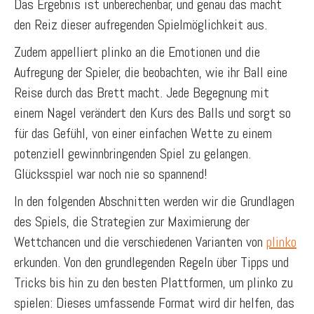
Das Ergebnis ist unberechenbar, und genau das macht
den Reiz dieser aufregenden Spielmöglichkeit aus.
Zudem appelliert plinko an die Emotionen und die
Aufregung der Spieler, die beobachten, wie ihr Ball eine
Reise durch das Brett macht. Jede Begegnung mit
einem Nagel verändert den Kurs des Balls und sorgt so
für das Gefühl, von einer einfachen Wette zu einem
potenziell gewinnbringenden Spiel zu gelangen.
Glücksspiel war noch nie so spannend!
In den folgenden Abschnitten werden wir die Grundlagen
des Spiels, die Strategien zur Maximierung der
Wettchancen und die verschiedenen Varianten von
plinko
erkunden. Von den grundlegenden Regeln über Tipps und
Tricks bis hin zu den besten Plattformen, um plinko zu
spielen: Dieses umfassende Format wird dir helfen, das