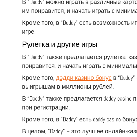
В “Daddy” можно играть в различные карт
им понравится, и начать играть с миним
Кроме того, в “Daddy” есть возможность
игре.
Рулетка и другие игры
В “Daddy” также предлагается рулетка, кэ
понравится, и начать играть с минималь
Кроме того,
дэдди казино бонус
в “Daddy
выигрышам в миллионы рублей.
В “Daddy” также предлагается daddy cas
при регистрации.
Кроме того, в “Daddy” есть daddy casino 
В целом, “Daddy” – это лучшее онлайн-ка