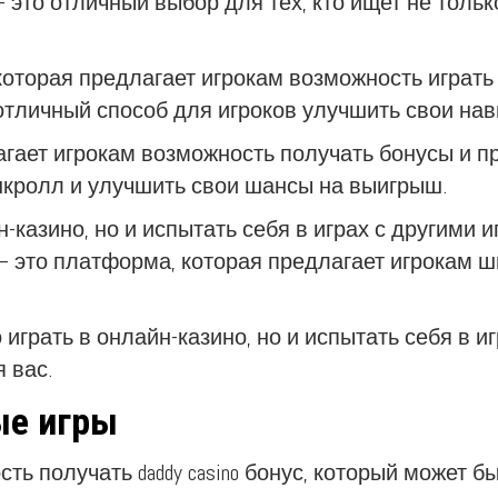
 это отличный выбор для тех, кто ищет не тольк
которая предлагает игрокам возможность играть 
о отличный способ для игроков улучшить свои нав
гает игрокам возможность получать бонусы и пром
нкролл и улучшить свои шансы на выигрыш.
-казино, но и испытать себя в играх с другими и
– это платформа, которая предлагает игрокам ш
играть в онлайн-казино, но и испытать себя в и
 вас.
ые игры
ность получать daddy casino бонус, который может