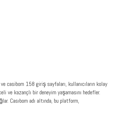
ve casibom 158 giriş sayfaları, kullanıcıların kolay
celi ve kazançlı bir deneyim yaşamasını hedefler.
ğlar. Casıbom adı altında, bu platform,