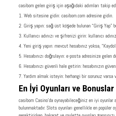
casibom gelen giriş için aşağıdaki adımları takip ed
1. Web sitesine gidin: casibom.com adresine gidin.
2. Giriş yapın: sağ üst köşede bulunan “Giriş Yap” b
3. Kullanıcı adınızı ve şifrenizi girin: kullanıcı adını
4. Yeni giriş yapın: mevcut hesabınız yoksa, “Kaydol”
5. Hesabınızı doğrulayın: e-posta adresinize gelen d
6. Hesabınızı güvenli hale getirin: hesabınızın güvenl
7. Yardım almak isteyin: herhangi bir sorunuz varsa 
En İyi Oyunları ve Bonuslar
casibom Casino’da oynayabileceğiniz en iyi oyunlar ar
bulunmaktadır. Slots oyunları genellikle en popüler oy
gerektirirken, bakarat ve roulette oyunları şansınızı