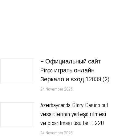
– Официальный сайт
Pinco играть онлайн
Зеркало и вход.12839 (2)
24 November 2025
Azərbaycanda Glory Casino pul
vəsaitlərinin yerləşdirilməsi
və çıxarılması üsulları.1220
24 November 2025