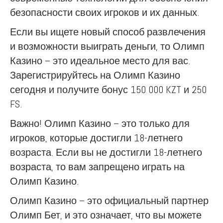
безопасности своих игроков и их данных.
Если вы ищете новый способ развлечения
и возможности выиграть деньги, то Олимп
Казино – это идеальное место для вас.
Зарегистрируйтесь на Олимп Казино
сегодня и получите бонус 150 000 KZT и 250
FS.
Важно! Олимп Казино – это только для
игроков, которые достигли 18-летнего
возраста. Если вы не достигли 18-летнего
возраста, то вам запрещено играть на
Олимп Казино.
Олимп Казино – это официальный партнер
Олимп Бет, и это означает, что вы можете