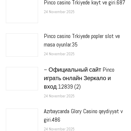
Pinco casino Trkiyede kayt ve giri.687
24 November 2025
Pinco casino Trkiyede popler slot ve
masa oyunlar.35
24 November 2025
– Официальный сайт Pinco
играть онлайн Зеркало и
вход.12839 (2)
24 November 2025
Azrbaycanda Glory Casino qeydiyyat v
giri.486
24 November 2025