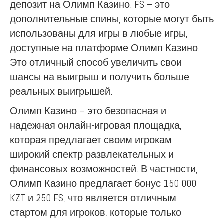
депозит на Олимп Казино. FS – это
дополнительные спины, которые могут быть
использованы для игры в любые игры,
доступные на платформе Олимп Казино.
Это отличный способ увеличить свои
шансы на выигрыш и получить больше
реальных выигрышей.
Олимп Казино – это безопасная и
надежная онлайн-игровая площадка,
которая предлагает своим игрокам
широкий спектр развлекательных и
финансовых возможностей. В частности,
Олимп Казино предлагает бонус 150 000
KZT и 250 FS, что является отличным
стартом для игроков, которые только