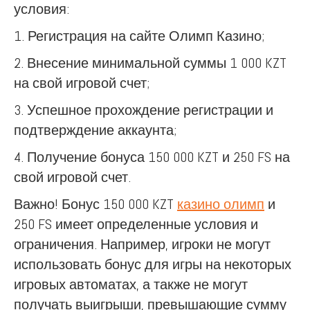
условия:
1. Регистрация на сайте Олимп Казино;
2. Внесение минимальной суммы 1 000 KZT
на свой игровой счет;
3. Успешное прохождение регистрации и
подтверждение аккаунта;
4. Получение бонуса 150 000 KZT и 250 FS на
свой игровой счет.
Важно! Бонус 150 000 KZT
казино олимп
и
250 FS имеет определенные условия и
ограничения. Например, игроки не могут
использовать бонус для игры на некоторых
игровых автоматах, а также не могут
получать выигрыши, превышающие сумму