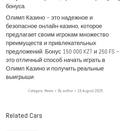
бонуса.
Олимп Казино – это надежное и
безопасное онлайн-казино, которое
предлагает своим игрокам множество
преимуществ и привлекательных
предложений. Бонус 150 000 KZT и 250 FS –
это отличный способ начать играть в
Олимп Казино и получить реальные
выигрыши.
Category:
News
By
author
16 August 2025
Related Cars