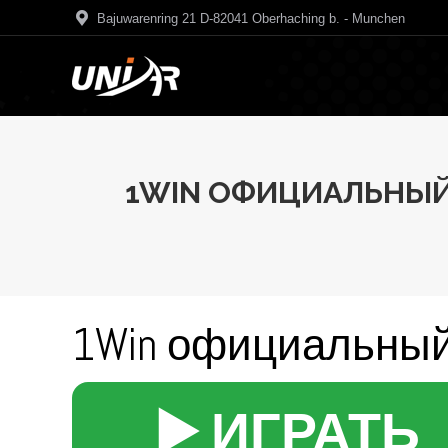
Bajuwarenring 21 D-82041 Oberhaching b. - Munchen
1WIN ОФИЦИАЛЬНЫЙ С
1Win официальный 
▶️ ИГРАТЬ