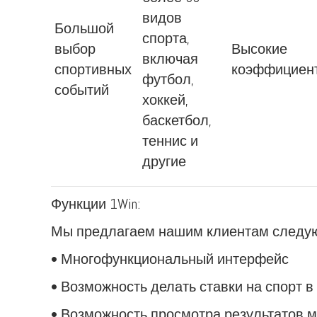
видов
Большой
спорта,
выбор
Высокие
включая
спортивных
коэффициен
футбол,
событий
хоккей,
баскетбол,
теннис и
другие
Функции 1Win:
Мы предлагаем нашим клиентам следу
• Многофункциональный интерфейс
• Возможность делать ставки на спорт 
• Возможность просмотра результатов м