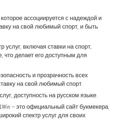
, которое ассоциируется с надеждой и
авку на свой любимый спорт, и быть
 услуг, включая ставки на спорт,
е, что делает его доступным для
езопасность и прозрачность всех
ставку на свой любимый спорт.
луг, доступность на русском языке.
 1Win – это официальный сайт букмекера,
широкий спектр услуг для своих