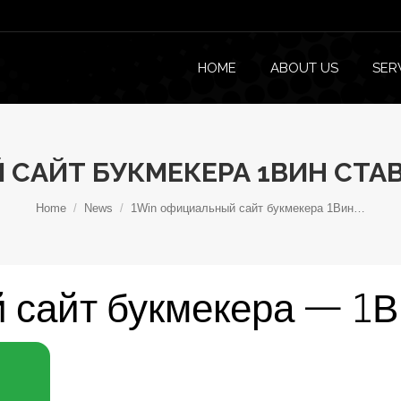
HOME
ABOUT US
SER
АЙТ БУКМЕКЕРА 1ВИН СТАВК
You are here:
Home
News
1Win официальный сайт букмекера 1Вин…
сайт букмекера — 1Ви