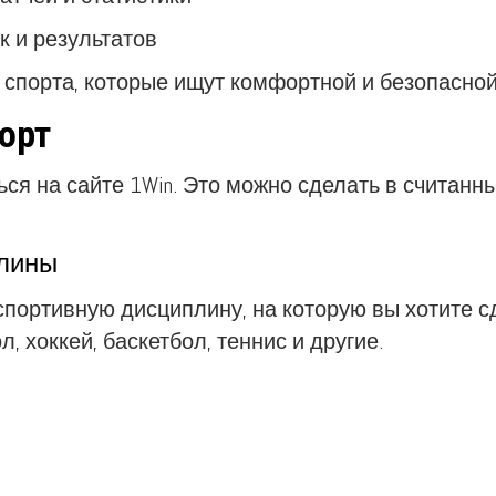
к и результатов
 спорта, которые ищут комфортной и безопасной
орт
ься на сайте 1Win. Это можно сделать в считан
плины
портивную дисциплину, на которую вы хотите сд
 хоккей, баскетбол, теннис и другие.