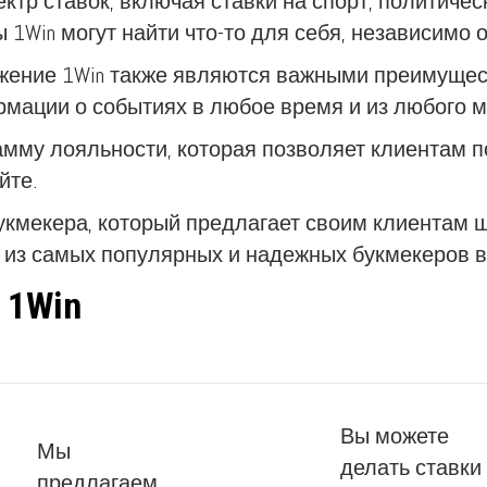
ектр ставок, включая ставки на спорт, политиче
ы 1Win могут найти что-то для себя, независимо о
жение 1Win также являются важными преимущес
рмации о событиях в любое время и из любого м
рамму лояльности, которая позволяет клиентам 
йте.
букмекера, который предлагает своим клиентам 
м из самых популярных и надежных букмекеров в
 1Win
Вы можете
Мы
делать ставки
предлагаем