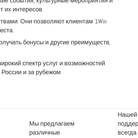
ские события, культурные мероприятия и
т их интересов.
твами. Они позволяют клиентам 1Win
еста.
получать бонусы и другие преимуществ,
широкий спектр услуг и возможностей
 России и за рубежом.
Нашей
Мы предлагаем
подде
различные
всегда