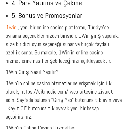
4. Para Yatırma ve Çekme
5. Bonus ve Promosyonlar
1win
, yeni bir online casino platformu, Türkiye’de
oynama seçeneklerinizden birisidir. 1Win giriş yaparak,
size bir dizi oyun seçeneği sunar ve birçok faydalı
özellik sunar. Bu makale, 1Win’in online casino
hizmetlerine nasıl erişebileceğinizi açıklayacaktır.
1Win Giriş Nasıl Yapılır?
1Win’in online casino hizmetlerine erişmek için ilk
olarak, https://cibmedia.com/ web sitesine ziyaret
edin. Sayfada bulunan “Giriş Yap” butonuna tıklayın veya
“Kayıt Ol” butonuna tıklayarak yeni bir hesap
açabilirsiniz.
1Win’in Online Casino Hizmetleri