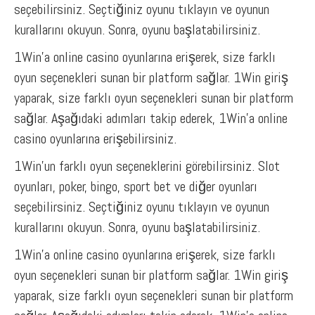
seçebilirsiniz. Seçtiğiniz oyunu tıklayın ve oyunun
kurallarını okuyun. Sonra, oyunu başlatabilirsiniz.
1Win’a online casino oyunlarına erişerek, size farklı
oyun seçenekleri sunan bir platform sağlar. 1Win giriş
yaparak, size farklı oyun seçenekleri sunan bir platform
sağlar. Aşağıdaki adımları takip ederek, 1Win’a online
casino oyunlarına erişebilirsiniz.
1Win’un farklı oyun seçeneklerini görebilirsiniz. Slot
oyunları, poker, bingo, sport bet ve diğer oyunları
seçebilirsiniz. Seçtiğiniz oyunu tıklayın ve oyunun
kurallarını okuyun. Sonra, oyunu başlatabilirsiniz.
1Win’a online casino oyunlarına erişerek, size farklı
oyun seçenekleri sunan bir platform sağlar. 1Win giriş
yaparak, size farklı oyun seçenekleri sunan bir platform