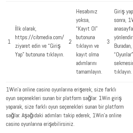
Hesabınız
Giriş ya
yoksa,
sonra, 1
İlk olarak,
“Kayıt Ol”
anasayfa
https://cibmedia.com/
butonuna
yönlendir
1
2
3
ziyaret edin ve “Giriş
tıklayın ve
Buradan,
Yap” butonuna tıklayın.
kayıt olma
“Oyunlar
adımlarını
sekmesi
tamamlayın.
tıklayın.
1Win’a online casino oyunlarına erişerek, size farklı
oyun seçenekleri sunan bir platform sağlar. 1Win giriş
yaparak, size farklı oyun seçenekleri sunan bir platform
sağlar. Aşağıdaki adımları takip ederek, 1Win’a online
casino oyunlarına erişebilirsiniz.