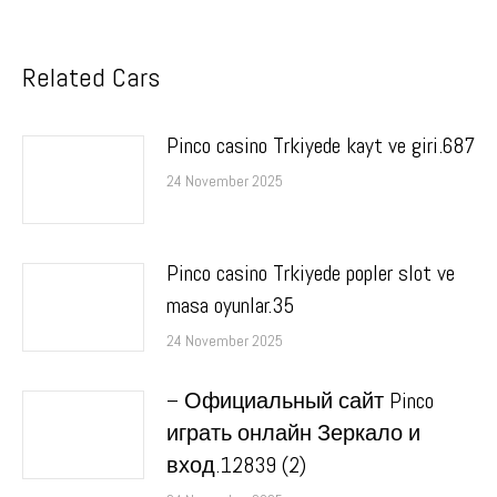
Related Cars
Pinco casino Trkiyede kayt ve giri.687
24 November 2025
Pinco casino Trkiyede popler slot ve
masa oyunlar.35
24 November 2025
– Официальный сайт Pinco
играть онлайн Зеркало и
вход.12839 (2)