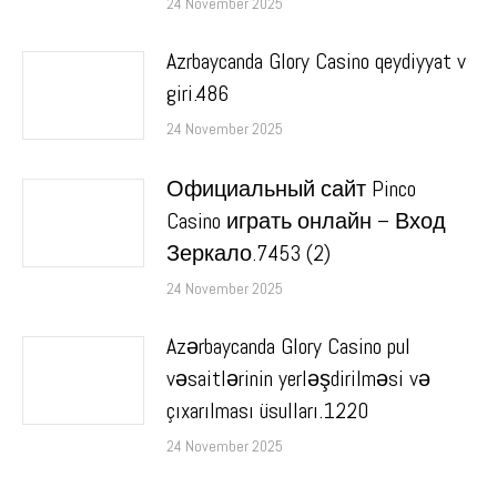
24 November 2025
Azrbaycanda Glory Casino qeydiyyat v
giri.486
24 November 2025
Официальный сайт Pinco
Casino играть онлайн – Вход
Зеркало.7453 (2)
24 November 2025
Azərbaycanda Glory Casino pul
vəsaitlərinin yerləşdirilməsi və
çıxarılması üsulları.1220
24 November 2025