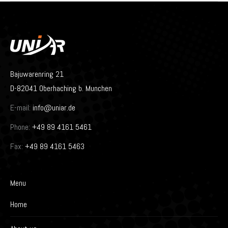
Bajuwarenring 21
D-82041 Oberhaching b. Munchen
E-mail:
info@uniar.de
Phone:
+49 89 4161 5461
Fax:
+49 89 4161 5463
Menu
Home