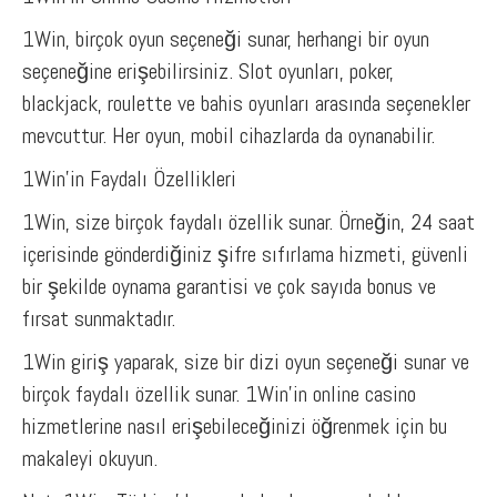
1Win, birçok oyun seçeneği sunar, herhangi bir oyun
seçeneğine erişebilirsiniz. Slot oyunları, poker,
blackjack, roulette ve bahis oyunları arasında seçenekler
mevcuttur. Her oyun, mobil cihazlarda da oynanabilir.
1Win’in Faydalı Özellikleri
1Win, size birçok faydalı özellik sunar. Örneğin, 24 saat
içerisinde gönderdiğiniz şifre sıfırlama hizmeti, güvenli
bir şekilde oynama garantisi ve çok sayıda bonus ve
fırsat sunmaktadır.
1Win giriş yaparak, size bir dizi oyun seçeneği sunar ve
birçok faydalı özellik sunar. 1Win’in online casino
hizmetlerine nasıl erişebileceğinizi öğrenmek için bu
makaleyi okuyun.