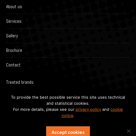
About us
Services
Gallery
Brochure
Contact
Treated brands
To provide the best possible service this site uses technical
and statistical cookies.
For more details, please see our
privacy policy
and
cookie
notice
.
Accept cookies