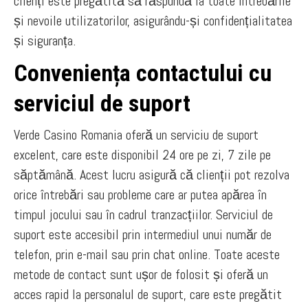
clienți este pregătită să răspundă la toate întrebările
și nevoile utilizatorilor, asigurându-și confidențialitatea
și siguranța.
Conveniența contactului cu
serviciul de suport
Verde Casino Romania oferă un serviciu de suport
excelent, care este disponibil 24 ore pe zi, 7 zile pe
săptămână. Acest lucru asigură că clienții pot rezolva
orice întrebări sau probleme care ar putea apărea în
timpul jocului sau în cadrul tranzacțiilor. Serviciul de
suport este accesibil prin intermediul unui număr de
telefon, prin e-mail sau prin chat online. Toate aceste
metode de contact sunt ușor de folosit și oferă un
acces rapid la personalul de suport, care este pregătit