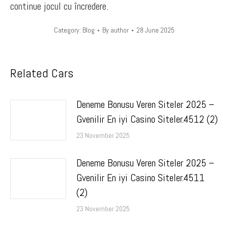
continue jocul cu încredere.
Category:
Blog
By
author
28 June 2025
Related Cars
Deneme Bonusu Veren Siteler 2025 –
Gvenilir En iyi Casino Siteler.4512 (2)
23 November 2025
Deneme Bonusu Veren Siteler 2025 –
Gvenilir En iyi Casino Siteler.4511
(2)
23 November 2025