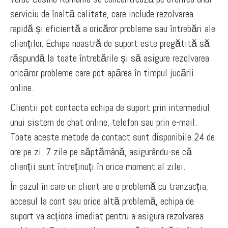
serviciu de înaltă calitate, care include rezolvarea
rapidă și eficientă a oricăror probleme sau întrebări ale
clienților. Echipa noastră de suport este pregătită să
răspundă la toate întrebările și să asigure rezolvarea
oricăror probleme care pot apărea în timpul jucării
online.
Clientii pot contacta echipa de suport prin intermediul
unui sistem de chat online, telefon sau prin e-mail.
Toate aceste metode de contact sunt disponibile 24 de
ore pe zi, 7 zile pe săptămână, asigurându-se că
clienții sunt întreținuți în orice moment al zilei.
În cazul în care un client are o problemă cu tranzacția,
accesul la cont sau orice altă problemă, echipa de
suport va acționa imediat pentru a asigura rezolvarea