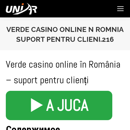
VERDE CASINO ONLINE N ROMNIA
SUPORT PENTRU CLIENI.216
You are here:
Verde casino online în România
– suport pentru clienți
▶️ A JUCA
Содержимое