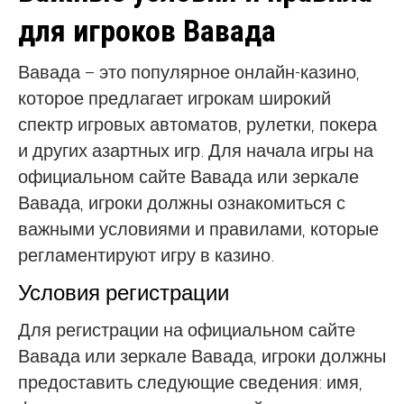
для игроков Вавада
Вавада – это популярное онлайн-казино,
которое предлагает игрокам широкий
спектр игровых автоматов, рулетки, покера
и других азартных игр. Для начала игры на
официальном сайте Вавада или зеркале
Вавада, игроки должны ознакомиться с
важными условиями и правилами, которые
регламентируют игру в казино.
Условия регистрации
Для регистрации на официальном сайте
Вавада или зеркале Вавада, игроки должны
предоставить следующие сведения: имя,