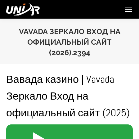
VAVADA ЗЕРКАЛО ВХОД НА
ОФИЦИАЛЬНЫЙ САЙТ
(2026).2394
You are here:
Вавада казино | Vavada
Зеркало Вход на
официальный сайт (2025)