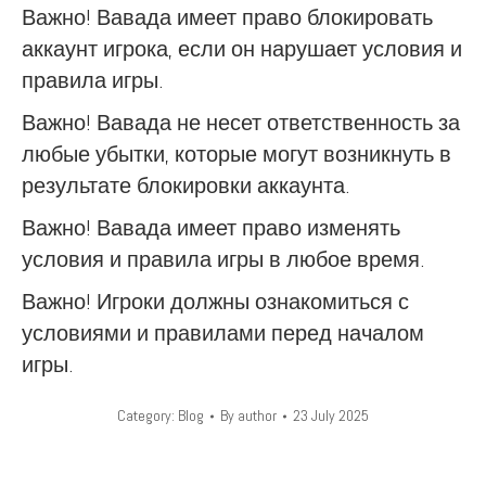
Важно! Вавада имеет право блокировать
аккаунт игрока, если он нарушает условия и
правила игры.
Важно! Вавада не несет ответственность за
любые убытки, которые могут возникнуть в
результате блокировки аккаунта.
Важно! Вавада имеет право изменять
условия и правила игры в любое время.
Важно! Игроки должны ознакомиться с
условиями и правилами перед началом
игры.
Category:
Blog
By
author
23 July 2025