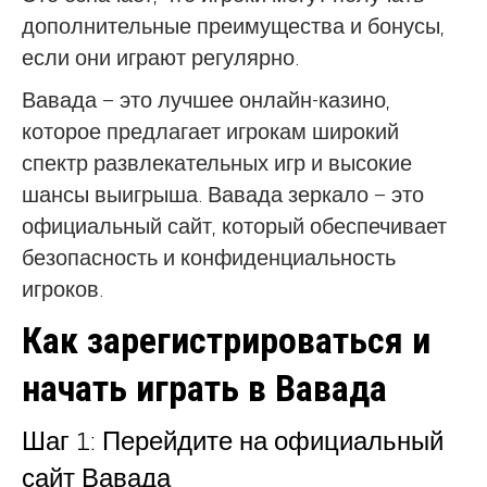
дополнительные преимущества и бонусы,
если они играют регулярно.
Вавада – это лучшее онлайн-казино,
которое предлагает игрокам широкий
спектр развлекательных игр и высокие
шансы выигрыша. Вавада зеркало – это
официальный сайт, который обеспечивает
безопасность и конфиденциальность
игроков.
Как зарегистрироваться и
начать играть в Вавада
Шаг 1: Перейдите на официальный
сайт Вавада