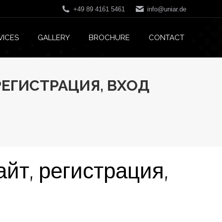
+49 89 4161 5461
info@uniar.de
VICES
GALLERY
BROCHURE
CONTACT
РЕГИСТРАЦИЯ, ВХОД
айт, регистрация,