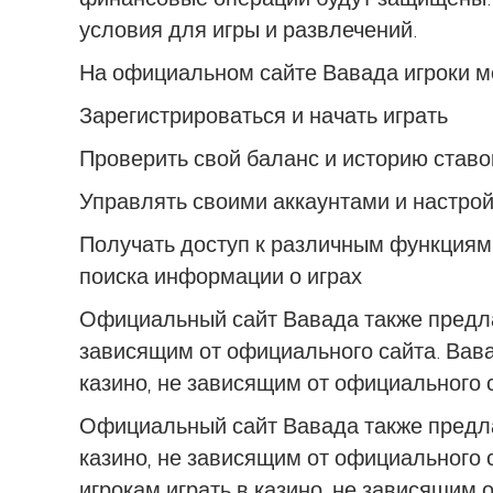
условия для игры и развлечений.
На официальном сайте Вавада игроки мо
Зарегистрироваться и начать играть
Проверить свой баланс и историю ставо
Управлять своими аккаунтами и настро
Получать доступ к различным функциям 
поиска информации о играх
Официальный сайт Вавада также предлага
зависящим от официального сайта. Вавад
казино, не зависящим от официального 
Официальный сайт Вавада также предлаг
казино, не зависящим от официального с
игрокам играть в казино, не зависящим 