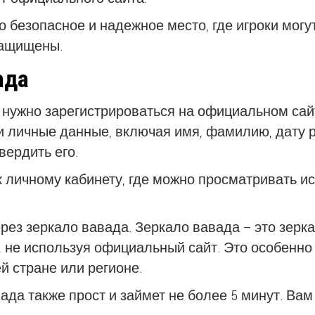
 безопасное и надежное место, где игроки могут
защищены.
ада
м нужно зарегистрироваться на официальном сай
ои личные данные, включая имя, фамилию, дату 
вердить его.
 личному кабинету, где можно просматривать ис
рез зеркало вавада. Зеркало вавада – это зерк
, не используя официальный сайт. Это особенно 
 стране или регионе.
ада также прост и займет не более 5 минут. Вам 