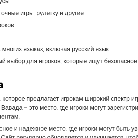
усы
точные игры, рулетку и другие
роков
многих языках, включая русский язык
й выбор для игроков, которые ищут безопасное
а
 которое предлагает игрокам широкий спектр иг
Вавада – это место, где игроки могут зарегистри
ментам.
ое и надежное место, где игроки могут быть ув
Сайт регулярно обновляется и улучшается, что