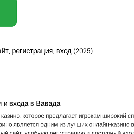
т, регистрация, вход (2025)
 и входа в Вавада
казино, которое предлагает игрокам широкий сп
азино является одним из лучших онлайн-казино в
ый сайт, удобную регистрацию и доступный вход