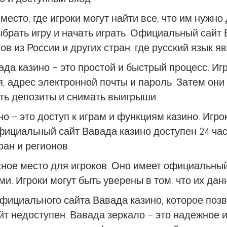
есто, где игроки могут найти все, что им нужно 
ыбрать игру и начать играть. Официальный сайт
ков из России и других стран, где русский язык 
а казино – это простой и быстрый процесс. Игр
я, адрес электронной почты и пароль. Затем они 
ать депозиты и снимать выигрыши.
 – это доступ к играм и функциям казино. Игрок
фициальный сайт Вавада казино доступен 24 часа
ран и регионов.
сное место для игроков. Оно имеет официальный
и. Игроки могут быть уверены в том, что их дан
фициального сайта Вавада казино, которое позв
т недоступен. Вавада зеркало – это надежное и