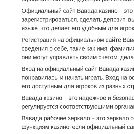
Официальный сайт Вавада казино – это м
зарегистрироваться, сделать депозит, в
языке, что делает его удобным для игро
Регистрация на официальном сайте Вавад
сведения о себе, такие как имя, фамили
они могут управлять своим счетом, дел
Вход на официальный сайт Вавада казино
понравилась, и начать играть. Вход на о
его доступным для игроков из разных ст
Вавада казино – это надежное и безопа
регулируется соответствующими органам
Вавада рабочее зеркало – это зеркало о
функциям казино, если официальный сай