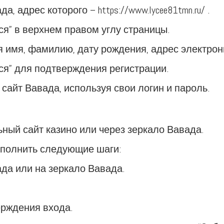
 адрес которого – https://www.lycee81tmn.ru/ .
ся” в верхнем правом углу страницы.
я имя, фамилию, дату рождения, адрес электрон
ься” для подтверждения регистрации.
сайт Вавада, используя свои логин и пароль.
ный сайт казино или через зеркало Вавада.
ыполнить следующие шаги:
да или на зеркало Вавада.
ерждения входа.