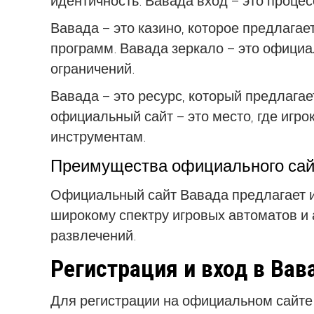
идентичность. Вавада вход – это процес
Вавада – это казино, которое предлагае
программ. Вавада зеркало – это официа
ограничений.
Вавада – это ресурс, который предлага
официальный сайт – это место, где игро
инструментам.
Преимущества официального сай
Официальный сайт Вавада предлагает и
широкому спектру игровых автоматов и 
развлечений.
Регистрация и вход в Вав
Для регистрации на официальном сайте