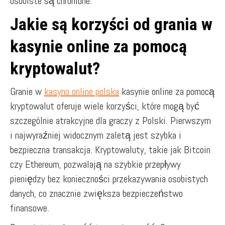
osobiste są chronione.
Jakie są korzyści od grania w
kasynie online za pomocą
kryptowalut?
Granie w
kasyno online polska
kasynie online za pomocą
kryptowalut oferuje wiele korzyści, które mogą być
szczególnie atrakcyjne dla graczy z Polski. Pierwszym
i najwyraźniej widocznym zaletą jest szybka i
bezpieczna transakcja. Kryptowaluty, takie jak Bitcoin
czy Ethereum, pozwalają na szybkie przepływy
pieniędzy bez konieczności przekazywania osobistych
danych, co znacznie zwiększa bezpieczeństwo
finansowe.