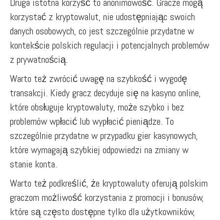
Druga istotna korzyść to anonimowość. Gracze mogą
korzystać z kryptowalut, nie udostępniając swoich
danych osobowych, co jest szczególnie przydatne w
kontekście polskich regulacji i potencjalnych problemów
z prywatnością.
Warto też zwrócić uwagę na szybkość i wygodę
transakcji. Kiedy gracz decyduje się na kasyno online,
które obsługuje kryptowaluty, może szybko i bez
problemów wpłacić lub wypłacić pieniądze. To
szczególnie przydatne w przypadku gier kasynowych,
które wymagają szybkiej odpowiedzi na zmiany w
stanie konta.
Warto też podkreślić, że kryptowaluty oferują polskim
graczom możliwość korzystania z promocji i bonusów,
które są często dostępne tylko dla użytkowników,