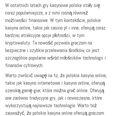
W ostatnich latach gry kasynowe polska stały się
coraz popularniejsze, a z nimi rosną również
możliwości finansowe. W tym kontekście, polskie
kasyna online, takie jak casino pl i inne, oferują coraz
bardziej atrakcyjne opcje płatności, w tym
kryptowaluty. Ta nowość pozwala graczom na
bezpieczne i szybkie przelewania środków, co jest
szczególnie popularne wśród miłośników technologii i
finansów cyfrowych.
Warto zwrócić uwagę na to, że polskie kasyna online,
takie jak kasyno internetowe i kasyno online, oferują
szeroką gamę gier, które można grać online. Oferują
one zarówno tradycyjne gry, jak i nowoczesne, które
wykorzystują najnowsze technologie. Warto też
zauważyć, że polskie kasyna online oferują graczom