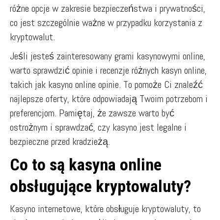
różne opcje w zakresie bezpieczeństwa i prywatności,
co jest szczególnie ważne w przypadku korzystania z
kryptowalut.
Jeśli jesteś zainteresowany grami kasynowymi online,
warto sprawdzić opinie i recenzje różnych kasyn online,
takich jak kasyno online opinie. To pomoże Ci znaleźć
najlepsze oferty, które odpowiadają Twoim potrzebom i
preferencjom. Pamiętaj, że zawsze warto być
ostrożnym i sprawdzać, czy kasyno jest legalne i
bezpieczne przed kradzieżą.
Co to są kasyna online
obsługujące kryptowaluty?
Kasyno internetowe, które obsługuje kryptowaluty, to