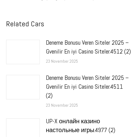
Related Cars
Deneme Bonusu Veren Siteler 2025 –
Gvenilir En iyi Casino Siteler.4512 (2)
23 November 2025
Deneme Bonusu Veren Siteler 2025 –
Gvenilir En iyi Casino Siteler.4511
(2)
23 November 2025
UP-X онлайн казино
настольные игры.4977 (2)