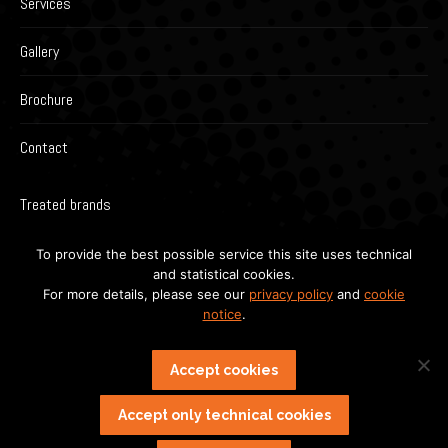
Services
Gallery
Brochure
Contact
Treated brands
To provide the best possible service this site uses technical
and statistical cookies.
For more details, please see our
privacy policy
and
cookie
notice
.
Accept cookies
Accept only technical cookies