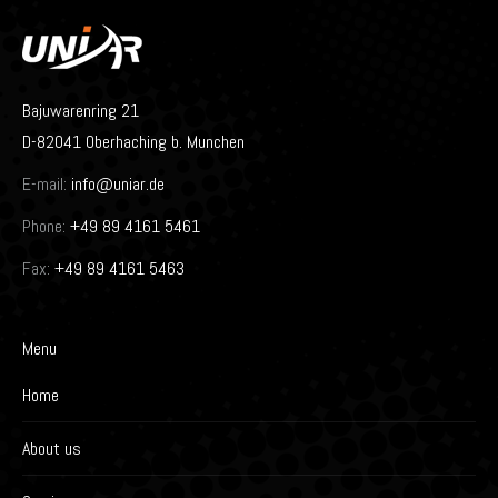
Bajuwarenring 21
D-82041 Oberhaching b. Munchen
E-mail:
info@uniar.de
Phone:
+49 89 4161 5461
Fax:
+49 89 4161 5463
Menu
Home
About us