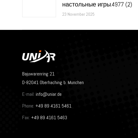
настольные игры.4977 (2)
23 November 2025
Bajuwarenring 21
D-82041 Oberhaching b. Munchen
E-mail:
info@uniar.de
Phone:
+49 89 4161 5461
Fax:
+49 89 4161 5463