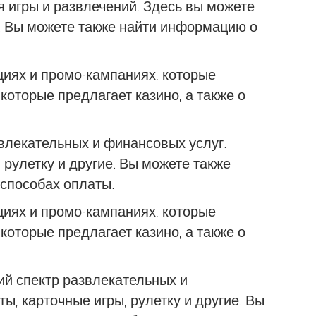
ля игры и развлечений. Здесь вы можете
е. Вы можете также найти информацию о
циях и промо-кампаниях, которые
которые предлагает казино, а также о
звлекательных и финансовых услуг.
рулетку и другие. Вы можете также
 способах оплаты.
циях и промо-кампаниях, которые
которые предлагает казино, а также о
ий спектр развлекательных и
, карточные игры, рулетку и другие. Вы