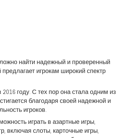
 сложно найти надежный и проверенный
ый предлагает игрокам широкий спектр
2016 году. С тех пор она стала одним из
остигается благодаря своей надежной и
льность игроков.
можность играть в азартные игры,
гр, включая слоты, карточные игры,