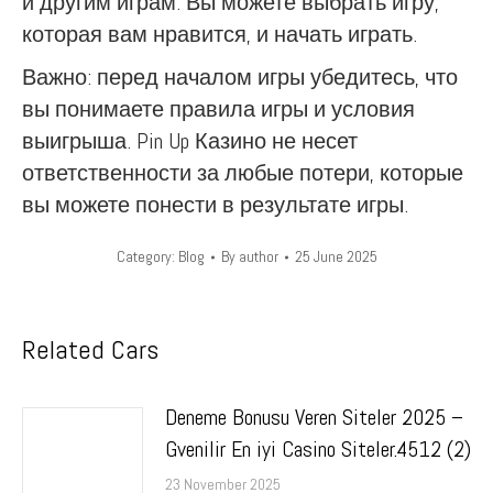
и другим играм. Вы можете выбрать игру,
которая вам нравится, и начать играть.
Важно: перед началом игры убедитесь, что
вы понимаете правила игры и условия
выигрыша. Pin Up Казино не несет
ответственности за любые потери, которые
вы можете понести в результате игры.
Category:
Blog
By
author
25 June 2025
Related Cars
Deneme Bonusu Veren Siteler 2025 –
Gvenilir En iyi Casino Siteler.4512 (2)
23 November 2025