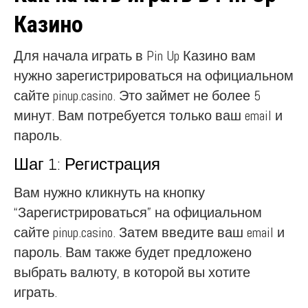
Казино
Для начала играть в Pin Up Казино вам
нужно зарегистрироваться на официальном
сайте pinup.casino. Это займет не более 5
минут. Вам потребуется только ваш email и
пароль.
Шаг 1: Регистрация
Вам нужно кликнуть на кнопку
“Зарегистрироваться” на официальном
сайте pinup.casino. Затем введите ваш email и
пароль. Вам также будет предложено
выбрать валюту, в которой вы хотите
играть.