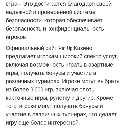
стран. Это достигается благодаря своей
надежной и проверенной системе
безопасности, которая обеспечивает
безопасность и конфиденциальность
игроков.
Официальный сайт Pin Up Казино
предлагает игрокам широкий спектр услуг,
включая возможность играть в азартные
игры, получать бонусы и участие в
различных турнирах. Игроки могут выбрать
из более 3 000 игр, включая слоты,
карточные игры, рулетку и другие. Кроме
того, игроки могут получать бонусы и
участие в различных турнирах, что делает
игру еще более интересной.