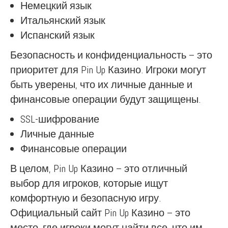
Немецкий язык
Итальянский язык
Испанский язык
Безопасность и конфиденциальность – это
приоритет для Pin Up Казино. Игроки могут
быть уверены, что их личные данные и
финансовые операции будут защищены.
SSL-шифрование
Личные данные
Финансовые операции
В целом, Pin Up Казино – это отличный
выбор для игроков, которые ищут
комфортную и безопасную игру.
Официальный сайт Pin Up Казино – это
место, где игроки могут найти все, что им