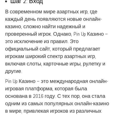
Шаг 2: Вход
В современном мире азартных игр, где
каждый день появляются новые онлайн-
казино, сложно найти надежный и
проверенный игрок. Однако, Pin Up Казино –
это исключение из правил. Это
официальный сайт, который предлагает
игрокам широкий спектр азартных игр,
включая слоты, карточные игры, рулетку и
другие.
Pin Up Казино – это международная онлайн-
игровая платформа, которая была
основана в 2016 году. С тех пор, она стала
одним из самых популярных онлайн-казино
в мире, привлекая игроков из различных