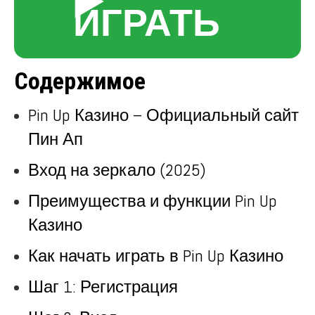
▶️
ИГРАТЬ
Содержимое
Pin Up Казино – Официальный сайт
Пин Ап
Вход на зеркало (2025)
Преимущества и функции Pin Up
Казино
Как начать играть в Pin Up Казино
Шаг 1: Регистрация