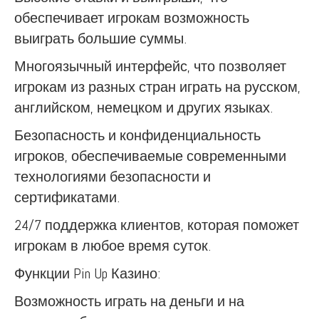
обеспечивает игрокам возможность
выиграть большие суммы.
Многоязычный интерфейс, что позволяет
игрокам из разных стран играть на русском,
английском, немецком и других языках.
Безопасность и конфиденциальность
игроков, обеспечиваемые современными
технологиями безопасности и
сертификатами.
24/7 поддержка клиентов, которая поможет
игрокам в любое время суток.
Функции Pin Up Казино:
Возможность играть на деньги и на