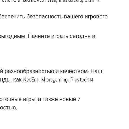
еспечить безопасность вашего игрового
выгодным. Начните играть сегодня и
оей разнообразностью и качеством. Наш
как NetEnt, Microgaming, Playtech и
арточные игры, а также новые и
остью.