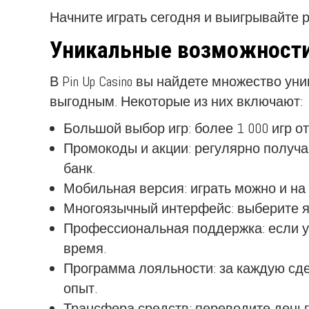
Начните играть сегодня и выигрывайте 
Уникальные возможности
В Pin Up Casino вы найдете множество 
выгодным. Некоторые из них включают:
Большой выбор игр: более 1 000 игр о
Промокоды и акции: регулярно получа
банк.
Мобильная версия: играть можно и на 
Многоязычный интерфейс: выберите яз
Профессиональная поддержка: если у
время.
Программа лояльности: за каждую сде
опыт.
Трансфера средств: переводите деньги 