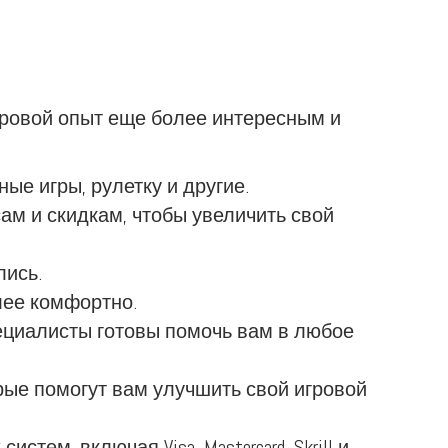
игровой опыт еще более интересным и
ые игры, рулетку и другие.
ам и скидкам, чтобы увеличить свой
лись.
лее комфортно.
ециалисты готовы помочь вам в любое
рые помогут вам улучшить свой игровой
м, включая Visa, Mastercard, Skrill и