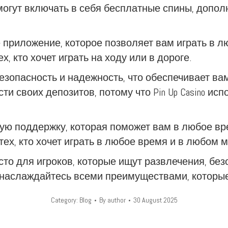
огут включать в себя бесплатные спины, допол
ое приложение, которое позволяет вам играть в л
, кто хочет играть на ходу или в дороге.
 безопасность и надежность, что обеспечивает в
ти своих депозитов, потому что Pin Up Casino и
очную поддержку, которая поможет вам в любое вр
х, кто хочет играть в любое время и в любом м
место для игроков, которые ищут развлечения, б
наслаждайтесь всеми преимуществами, которые п
Category:
Blog
By
author
30 August 2025