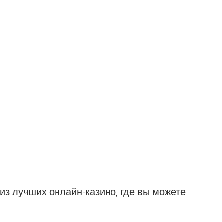
н из лучших онлайн-казино, где вы можете