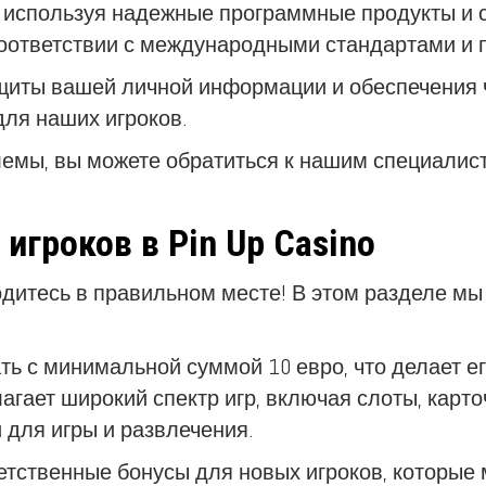
, используя надежные программные продукты и 
 соответствии с международными стандартами и 
защиты вашей личной информации и обеспечения 
для наших игроков.
лемы, вы можете обратиться к нашим специалис
игроков в Pin Up Casino
находитесь в правильном месте! В этом разделе 
рать с минимальной суммой 10 евро, что делает 
лагает широкий спектр игр, включая слоты, карто
для игры и развлечения.
иветственные бонусы для новых игроков, которые 