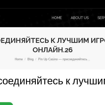
HOME
ABOUT US
SER
СОЕДИНЯЙТЕСЬ К ЛУЧШИМ ИГР
ОНЛАЙН.26
You are here:
Home
Blog
Pin Up Casino — присоединяйтесь…
рисоединяйтесь к лучш