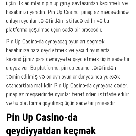
üçün ilk adımların pin up giriş sayfasından keçirməli və
hesabınızı yaradın. Pin Up Casino, pinap az məqsədində
onlayn oyunlar tərəfindən istifadə edilir və bu
platforma qoşulmaq üçün sadə bir prosesdir.
Pin Up Casino-da oynayacaq oyunları seçmək,
hesabınıza para qeyd etmək və yaxud oyunlarda
kazandığınız para cəmiyyətə qeyd etmək üçün sadə bir
arayüz var. Bu platforma, pin up casino tərəfindən
təmin edilmiş və onlayn oyunlar dünyasında yüksək
standartlara malikdir. Pin Up Casino-da oynayana qədər,
pinap az məqsədində oyunlar tərəfindən istifadə edilir
və bu platforma qoşulmaq üçün sadə bir prosesdir.
Pin Up Casino-da
qeydiyyatdan keçmək