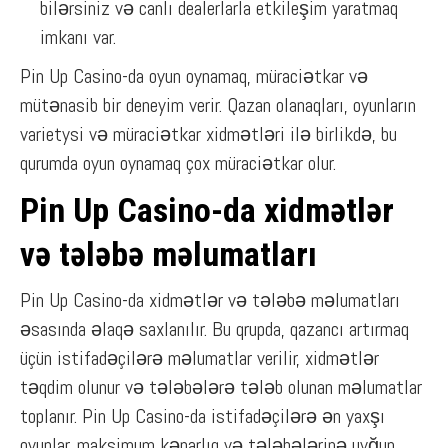
bilərsiniz və canlı dealerlarla etkileşim yaratmaq
imkanı var.
Pin Up Casino-da oyun oynamaq, müraciətkar və
mütənasib bir deneyim verir. Qazan olanaqları, oyunların
varietysi və müraciətkar xidmətləri ilə birlikdə, bu
qurumda oyun oynamaq çox müraciətkar olur.
Pin Up Casino-da xidmətlər
və tələbə məlumatları
Pin Up Casino-da xidmətlər və tələbə məlumatları
əsasında əlaqə saxlanılır. Bu qrupda, qazancı artırmaq
üçün istifadəçilərə məlumatlar verilir, xidmətlər
təqdim olunur və tələbələrə tələb olunan məlumatlar
toplanır. Pin Up Casino-da istifadəçilərə ən yaxşı
oyunlar, maksimum kənarlıq və tələbələrinə uyğun