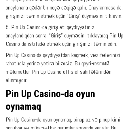
onaylanana qədər bir neçə dəqiqə qalır. Onaylanmasa da,
girişinizi təmin etmək üçün “Giriş” düyməsini tıklayın.
5. Pin Up Casino-da giriş et: qeydiyyatınız
onaylandıqdan sonra, “Giriş” düyməsini tıklayaraq Pin Up
Casino-da istifadə etmək üçün girişinizi təmin edin.
Pin Up Casino-da qeydiyyatdan keçmək, vəzifələrinizi
rahatlıqla yerinə yetirə bilərsiz. Bu qeyri-resmий
məlumatlar, Pin Up Casino-offisiel sahifələrindən
alınmışdır.
Pin Up Casino-da oyun
oynamaq
Pin Up Casino-da oyun oynamaq, pinap az və pinup kimi
populyar və müraciətkar qurumlar arasında yer alır. Bu