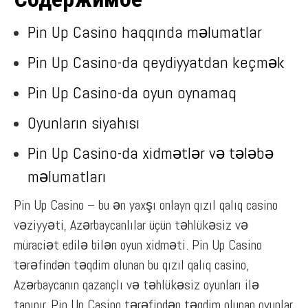
Pin Up Casino haqqında məlumatlar
Pin Up Casino-da qeydiyyatdan keçmək
Pin Up Casino-da oyun oynamaq
Oyunların siyahısı
Pin Up Casino-da xidmətlər və tələbə
məlumatları
Pin Up Casino – bu ən yaxşı onlayn qızıl qalıq casino
vəziyyəti, Azərbaycanlılar üçün təhlükəsiz və
müraciət edilə bilən oyun xidməti. Pin Up Casino
tərəfindən təqdim olunan bu qızıl qalıq casino,
Azərbaycanın qazançlı və təhlükəsiz oyunları ilə
tanınır. Pin Up Casino tərəfindən təqdim olunan oyunlar,