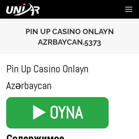
PIN UP CASINO ONLAYN
AZRBAYCAN.5373
You are here:
Pin Up Casino Onlayn
Azərbaycan
▶️ OYNA
Содержимое