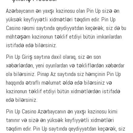
Azərbaycanın ən yaxşı kazinosu olan Pin Up sizə ən
yüksək keyfiyyətli xidmətləri təqdim edir. Pin Up
Casino rəsmi saytında qeydiyyatdan keçərək, siz də bu
möhtəşəm kazinonun təklif etdiyi bütün imkanlardan
istifadə edə bilərsiniz.
Pin Up Giriş saytına daxil olaraq, siz ən son
xəbərlərdən, yeni oyunlardan və təkliflərdən xəbərdar
ola bilərsiniz. Pinap Az saytında siz həmçinin Pin Up
haqqında ətraflı məlumat əldə edə bilərsiniz və
kazinonun təklif etdiyi bütün xidmətlərdən istifadə
edə bilərsiniz.
Pin Up Casino Azərbaycanın ən yaxşı kazinosu kimi
tanınır və sizə ən yüksək keyfiyyətli xidmətləri
təqdim edir. Pin Up saytında qeydiyyatdan keçərək, siz