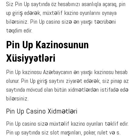
Siz Pin Up saytında öz hesabınızı asanlıqla açaraq, pin
up giriş edərək, müxtəlif kazino oyunlarını oynaya
bilərsiniz. Pin Up casino sizə ən yaxşı təcrübəni
təqdim edir.
Pin Up Kazinosunun
Xüsiyyətləri
Pin Up kazinosu Azərbaycanın ən yaxşı kazinosu hesab
olunur. Pin Up giriş saytını ziyarət edərək, siz pinap az
saytında mövcud olan bütün xidmətlərdən istifadə edə
bilərsiniz.
Pin Up Casino Xidmətləri
Pin Up casino sizə müxtəlif kazino oyunları təklif edir.
Pin up saytında siz slot maşınları, poker, rulet və s.