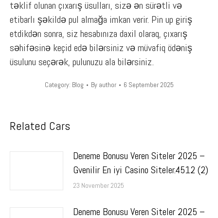
təklif olunan çıxarış üsulları, sizə ən sürətli və
etibarlı şəkildə pul almağa imkan verir. Pin up giriş
etdikdən sonra, siz hesabınıza daxil olaraq, çıxarış
səhifəsinə keçid edə bilərsiniz və müvafiq ödəniş
üsulunu seçərək, pulunuzu ala bilərsiniz.
Category:
Blog
By
author
6 September 2025
Related Cars
Deneme Bonusu Veren Siteler 2025 –
Gvenilir En iyi Casino Siteler.4512 (2)
23 November 2025
Deneme Bonusu Veren Siteler 2025 –