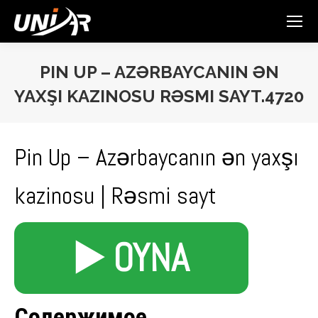
PIN UP – AZƏRBAYCANIN ƏN
YAXŞI KAZINOSU RƏSMI SAYT.4720
You are here:
Pin Up – Azərbaycanın ən yaxşı
kazinosu | Rəsmi sayt
▶️ OYNA
Содержимое