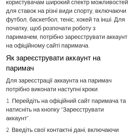
користувачам широкий спектр можливостей
для ставок на різні види спорту, включаючи
футбол, баскетбол, теніс, хокей та інші. Для
початку, щоб розпочати роботу з
паримачем, потрібно зареєструвати аккаунт
на офіційному сайті паримача.
Як зареєструвати аккаунт на
паримач
Для зареєстрації аккаунта на паримач
потрібно виконати наступні кроки:
1. Перейдіть на офіційний сайт паримача та
натисніть на кнопку “Зареєструвати
аккаунт”.
2. Введіть свої контактні дані, включаючи