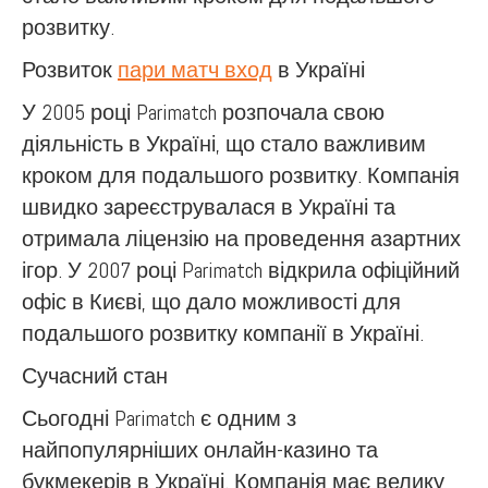
розвитку.
Розвиток
пари матч вход
в Україні
У 2005 році Parimatch розпочала свою
діяльність в Україні, що стало важливим
кроком для подальшого розвитку. Компанія
швидко зареєструвалася в Україні та
отримала ліцензію на проведення азартних
ігор. У 2007 році Parimatch відкрила офіційний
офіс в Києві, що дало можливості для
подальшого розвитку компанії в Україні.
Сучасний стан
Сьогодні Parimatch є одним з
найпопулярніших онлайн-казино та
букмекерів в Україні. Компанія має велику