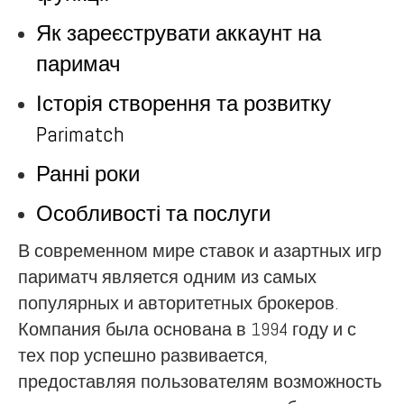
Як зареєструвати аккаунт на
паримач
Історія створення та розвитку
Parimatch
Ранні роки
Особливості та послуги
В современном мире ставок и азартных игр
париматч является одним из самых
популярных и авторитетных брокеров.
Компания была основана в 1994 году и с
тех пор успешно развивается,
предоставляя пользователям возможность