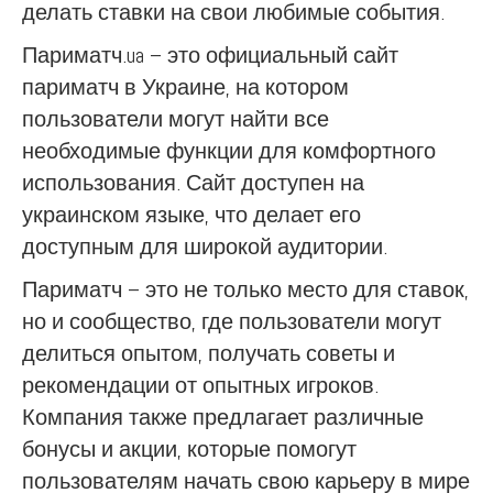
делать ставки на свои любимые события.
Париматч.ua – это официальный сайт
париматч в Украине, на котором
пользователи могут найти все
необходимые функции для комфортного
использования. Сайт доступен на
украинском языке, что делает его
доступным для широкой аудитории.
Париматч – это не только место для ставок,
но и сообщество, где пользователи могут
делиться опытом, получать советы и
рекомендации от опытных игроков.
Компания также предлагает различные
бонусы и акции, которые помогут
пользователям начать свою карьеру в мире