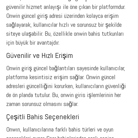
güvenilir hizmet anlayışı ile öne çıkan bir platformdur.
Onwin güncel giriş adresi üzerinden kolayca erişim
sağlayarak, kullanıcılar hızlı ve sorunsuz bir şekilde
siteye ulaşabilir. Bu, özellikle onwin bahis tutkunları
için büyük bir avantajdır.
Güvenilir ve Hızlı Erişim
Onwin giriş güncel bağlantıları sayesinde kullanıcılar,
platforma kesintisiz erişim sağlar. Onwin güncel
adresleri güncelliğini korurken, kullanıcıların güvenliği
de ön planda tutulur. Bu, onwin giris işlemlerinin her
zaman sorunsuz olmasını sağlar.
Çeşitli Bahis Seçenekleri
Onwın, kullanıcılarına farklı bahis türleri ve oyun