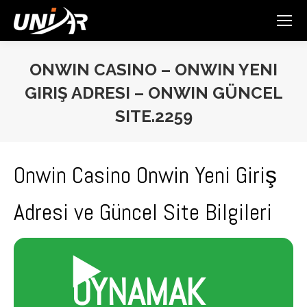
ONWIN CASINO – ONWIN YENI
GIRIŞ ADRESI – ONWIN GÜNCEL
SITE.2259
You are here:
Onwin Casino Onwin Yeni Giriş
Adresi ve Güncel Site Bilgileri
▶️
OYNAMAK