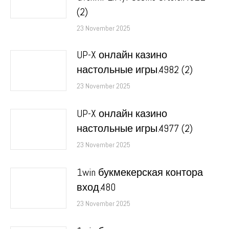
(2)
23 November 2025
UP-X онлайн казино
настольные игры.4982 (2)
23 November 2025
UP-X онлайн казино
настольные игры.4977 (2)
23 November 2025
1win букмекерская контора
вход.480
23 November 2025