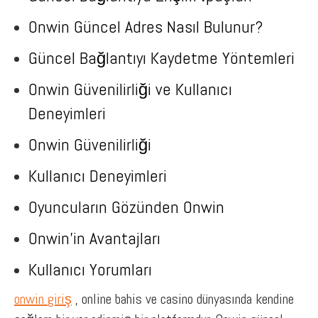
Onwin Güncel Adres Nasıl Bulunur?
Güncel Bağlantıyı Kaydetme Yöntemleri
Onwin Güvenilirliği ve Kullanıcı
Deneyimleri
Onwin Güvenilirliği
Kullanıcı Deneyimleri
Oyuncuların Gözünden Onwin
Onwin’in Avantajları
Kullanıcı Yorumları
onwin giriş
, online bahis ve casino dünyasında kendine