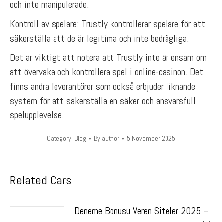
och inte manipulerade.
Kontroll av spelare: Trustly kontrollerar spelare för att
säkerställa att de är legitima och inte bedrägliga.
Det är viktigt att notera att Trustly inte är ensam om
att övervaka och kontrollera spel i online-casinon. Det
finns andra leverantörer som också erbjuder liknande
system för att säkerställa en säker och ansvarsfull
spelupplevelse.
Category:
Blog
By
author
5 November 2025
Related Cars
Deneme Bonusu Veren Siteler 2025 –