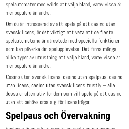
spelautomater med wilds att välja bland, varav vissa är
mer populära än andra.
Om du är intresserad av att spela på ett casino utan
svensk licens, är det viktigt att veta att de flesta
spelautomaterna är utrustade med speciella funktioner
som kan påverka din spelupplevelse. Det finns många
olika typer av utrustning att välja bland, varav vissa är
mer populära än andra.
Casino utan svensk licens, casino utan spelpaus, casino
utan licens, casino utan svensk licens trustly – alla
dessa är alternativ för dem som vill spela på ett casino
utan att behöva oroa sig för licensfrågor.
Spelpaus och Övervakning
Spelpaus är en viktig aspekt av spel i online-casinon.