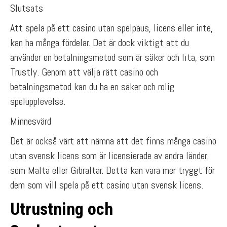
Slutsats
Att spela på ett casino utan spelpaus, licens eller inte,
kan ha många fördelar. Det är dock viktigt att du
använder en betalningsmetod som är säker och lita, som
Trustly. Genom att välja rätt casino och
betalningsmetod kan du ha en säker och rolig
spelupplevelse.
Minnesvärd
Det är också värt att nämna att det finns många casino
utan svensk licens som är licensierade av andra länder,
som Malta eller Gibraltar. Detta kan vara mer tryggt för
dem som vill spela på ett casino utan svensk licens.
Utrustning och