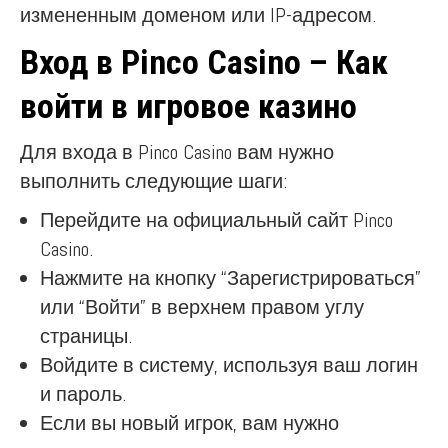
измененным доменом или IP-адресом.
Вход в Pinco Casino – Как
войти в игровое казино
Для входа в Pinco Casino вам нужно
выполнить следующие шаги:
Перейдите на официальный сайт Pinco
Casino.
Нажмите на кнопку “Зарегистрироваться”
или “Войти” в верхнем правом углу
страницы.
Войдите в систему, используя ваш логин
и пароль.
Если вы новый игрок, вам нужно