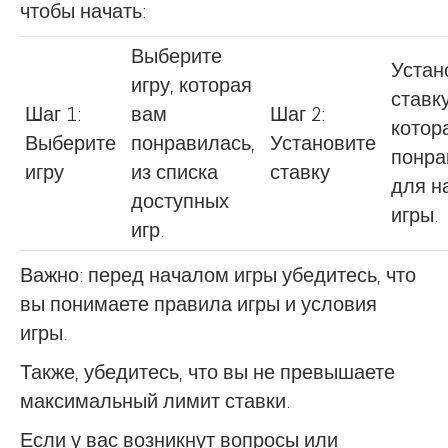
чтобы начать:
Выберите
Устан
игру, которая
ставку
Шаг 1:
вам
Шаг 2:
котор
Выберите
понравилась,
Установите
понра
игру
из списка
ставку
для н
доступных
игры.
игр.
Важно: перед началом игры убедитесь, что
вы понимаете правила игры и условия
игры.
Также, убедитесь, что вы не превышаете
максимальный лимит ставки.
Если у вас возникнут вопросы или