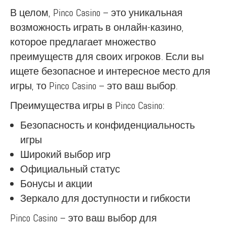
В целом, Pinco Casino – это уникальная
возможность играть в онлайн-казино,
которое предлагает множество
преимуществ для своих игроков. Если вы
ищете безопасное и интересное место для
игры, то Pinco Casino – это ваш выбор.
Преимущества игры в Pinco Casino:
Безопасность и конфиденциальность
игры
Широкий выбор игр
Официальный статус
Бонусы и акции
Зеркало для доступности и гибкости
Pinco Casino – это ваш выбор для