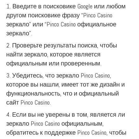
1. Введите в поисковике Google или любом
другом поисковике фразу “Pinco Casino
зеркало” или “Pinco Casino официальное
зеркало”.
2. Проверьте результаты поиска, чтобы
найти зеркало, которое является
официальным или проверенным.
3. Убедитесь, что зеркало Pinco Casino,
которое вы нашли, имеет тот же дизайн и
функциональность, что и официальный
сайт Pinco Casino.
4. Если вы не уверены в том, является ли
зеркало Pinco Casino официальным,
обратитесь к поддержке Pinco Casino, чтобы