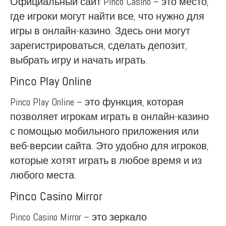
Официальный сайт Pinco Casino – это место,
где игроки могут найти все, что нужно для
игры в онлайн-казино. Здесь они могут
зарегистрироваться, сделать депозит,
выбрать игру и начать играть.
Pinco Play Online
Pinco Play Online – это функция, которая
позволяет игрокам играть в онлайн-казино
с помощью мобильного приложения или
веб-версии сайта. Это удобно для игроков,
которые хотят играть в любое время и из
любого места.
Pinco Casino Mirror
Pinco Casino Mirror – это зеркало