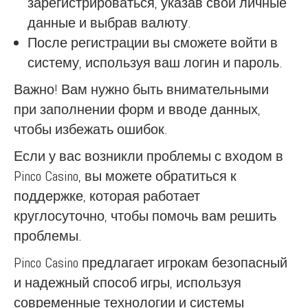
зарегистрироваться, указав свои личные
данные и выбрав валюту.
После регистрации вы сможете войти в
систему, используя ваш логин и пароль.
Важно! Вам нужно быть внимательными
при заполнении форм и вводе данных,
чтобы избежать ошибок.
Если у вас возникли проблемы с входом в
Pinco Casino, вы можете обратиться к
поддержке, которая работает
круглосуточно, чтобы помочь вам решить
проблемы.
Pinco Casino предлагает игрокам безопасный
и надежный способ игры, используя
современные технологии и системы