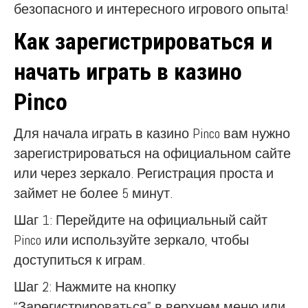
безопасного и интересного игрового опыта!
Как зарегистрироваться и
начать играть в казино
Pinco
Для начала играть в казино Pinco вам нужно
зарегистрироваться на официальном сайте
или через зеркало. Регистрация проста и
займет не более 5 минут.
Шаг 1: Перейдите на официальный сайт
Pinco или используйте зеркало, чтобы
доступиться к играм.
Шаг 2: Нажмите на кнопку
“Зарегистрироваться” в верхнем меню или