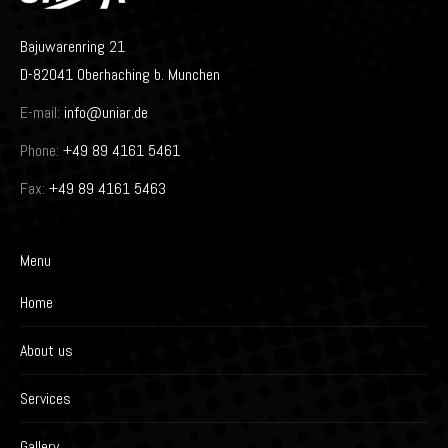
Bajuwarenring 21
D-82041 Oberhaching b. Munchen
E-mail:
info@uniar.de
Phone:
+49 89 4161 5461
Fax:
+49 89 4161 5463
Menu
Home
About us
Services
Gallery