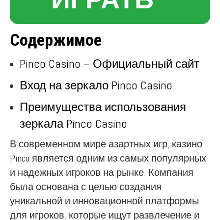
Содержимое
Pinco Casino – Официальный сайт
Вход на зеркало Pinco Casino
Преимущества использования
зеркала Pinco Casino
В современном мире азартных игр, казино
Pinco является одним из самых популярных
и надежных игроков на рынке. Компания
была основана с целью создания
уникальной и инновационной платформы
для игроков, которые ищут развлечение и