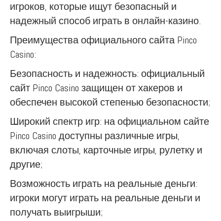
игроков, которые ищут безопасный и
надежный способ играть в онлайн-казино.
Преимущества официального сайта Pinco
Casino:
Безопасность и надежность: официальный
сайт Pinco Casino защищен от хакеров и
обеспечен высокой степенью безопасности;
Широкий спектр игр: на официальном сайте
Pinco Casino доступны различные игры,
включая слоты, карточные игры, рулетку и
другие;
Возможность играть на реальные деньги:
игроки могут играть на реальные деньги и
получать выигрыши;