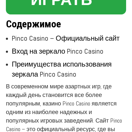
Содержимое
Pinco Casino – Официальный сайт
Вход на зеркало Pinco Casino
Преимущества использования
зеркала Pinco Casino
В современном мире азартных игр, где
каждый день становится все более
популярным, казино Pinco Casino является
одним из наиболее надежных и
популярных игровых заведений. Сайт Pinco
Casino – это официальный ресурс, где вы