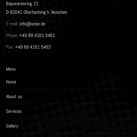
Bajuwarenring 21
D-82041 Oberhaching b. Munchen
E-mail:
info@uniar.de
Phone:
+49 89 4161 5461
Fax:
+49 89 4161 5463
Menu
Home
About us
Services
Gallery