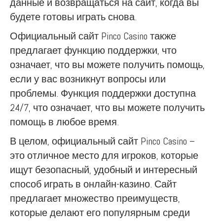
данные и возвращаться на сайт, когда вы
будете готовы играть снова.
Официальный сайт Pinco Casino также
предлагает функцию поддержки, что
означает, что вы можете получить помощь,
если у вас возникнут вопросы или
проблемы. Функция поддержки доступна
24/7, что означает, что вы можете получить
помощь в любое время.
В целом, официальный сайт Pinco Casino –
это отличное место для игроков, которые
ищут безопасный, удобный и интересный
способ играть в онлайн-казино. Сайт
предлагает множество преимуществ,
которые делают его популярным среди