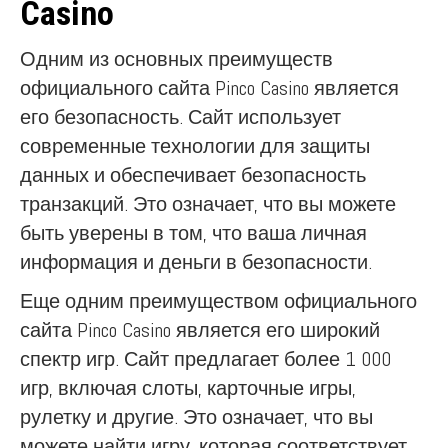
Casino
Одним из основных преимуществ
официального сайта Pinco Casino является
его безопасность. Сайт использует
современные технологии для защиты
данных и обеспечивает безопасность
транзакций. Это означает, что вы можете
быть уверены в том, что ваша личная
информация и деньги в безопасности.
Еще одним преимуществом официального
сайта Pinco Casino является его широкий
спектр игр. Сайт предлагает более 1 000
игр, включая слоты, карточные игры,
рулетку и другие. Это означает, что вы
можете найти игру, которая соответствует