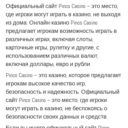
Официальный сайт Pinco Casino – это место,
где игроки могут играть в казино, не выходя
из дома. Онлайн-казино Pinco Casino
предлагает игрокам возможность играть в
различных играх, включая слоты,
карточные игры, рулетку и другие, с
использованием различных валют,
включая доллары, евро и рубли.
Pinco Casino – это казино, которое предлагает
игрокам высокое качество игр,
безопасность и надежность. Официальный
сайт Pinco Casino – это место, где игроки
могут играть в казино, не беспокоясь о
безопасности своих данных и средств.
Если вы ищете официальный сайт Pinco