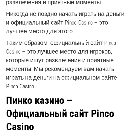
развлечения и приятные моменты.
Никогда не поздно начать играть на деньги,
и официальный сайт Pinco Casino – это
лучшее место для этого.
Таким образом, официальный сайт Pinco
Casino – это лучшее место для игроков,
которые ищут развлечения и приятные
моменты. Мы рекомендуем вам начать
играть на деньги на официальном сайте
Pinco Casino.
Пинко казино –
Официальный сайт Pinco
Casino