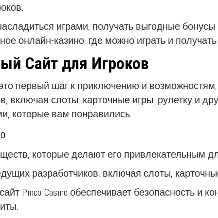
оков.
гут насладиться играми, получать выгодные бонус
ое онлайн-казино, где можно играть и получать в
ный Сайт для Игроков
– это первый шаг к приключению и возможностям,
, включая слоты, карточные игры, рулетку и дру
ми, которые вам понравились.
no
муществ, которые делают его привлекательным дл
едущих разработчиков, включая слоты, карточные
айт Pinco Casino обеспечивает безопасность и к
иты.