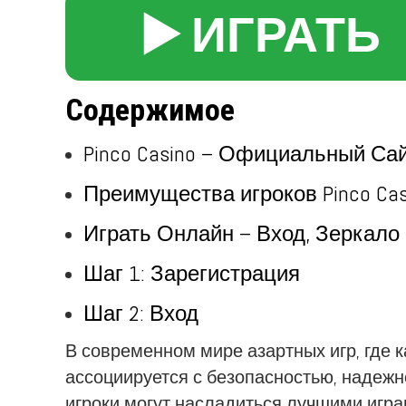
▶️ ИГРАТЬ
Содержимое
Pinco Casino – Официальный Са
Преимущества игроков Pinco Cas
Играть Онлайн – Вход, Зеркало
Шаг 1: Зарегистрация
Шаг 2: Вход
В современном мире азартных игр, где ка
ассоциируется с безопасностью, надежно
игроки могут насладиться лучшими играм