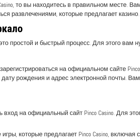
asino, то вы находитесь в правильном месте. Вам
ься развлечениями, которые предлагает казино.
ркало
– это простой и быстрый процесс. Для этого вам
зарегистрироваться на официальном сайте Pinco 
дату рождения и адрес электронной почты. Вам
вход на официальный сайт Pinco Casino. Для это
гры, которые предлагает Pinco Casino, включая с