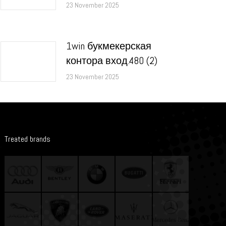
23 November 2025
1win букмекерская
контора вход.480 (2)
23 November 2025
Treated brands