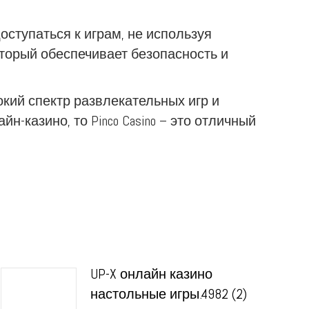
доступаться к играм, не используя
который обеспечивает безопасность и
окий спектр развлекательных игр и
-казино, то Pinco Casino – это отличный
UP-X онлайн казино
настольные игры.4982 (2)