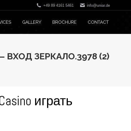
+49 89 4161 5461
info@uniar.de
VICES
GALLERY
BROCHURE
CONTACT
ВХОД ЗЕРКАЛО.3978 (2)
asino играть