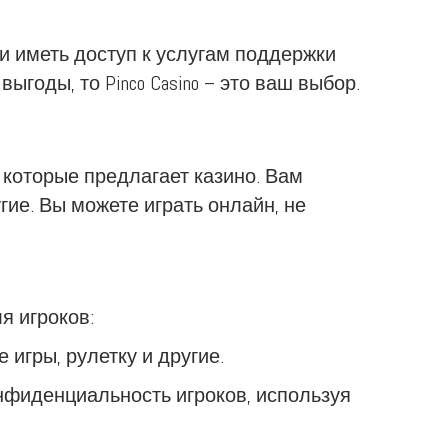
ы и иметь доступ к услугам поддержки
ыгоды, то Pinco Casino – это ваш выбор.
 которые предлагает казино. Вам
гие. Вы можете играть онлайн, не
я игроков:
 игры, рулетку и другие.
онфиденциальность игроков, используя