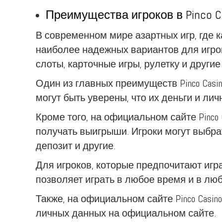
Преимущества игроков в Pinco C
В современном мире азартных игр, где к
наиболее надежных вариантов для игроко
слоты, карточные игры, рулетку и другие
Один из главных преимуществ Pinco Casin
могут быть уверены, что их деньги и л
Кроме того, на официальном сайте Pinco 
получать выигрыши. Игроки могут выбра
депозит и другие.
Для игроков, которые предпочитают игра
позволяет играть в любое время и в лю
Также, на официальном сайте Pinco Casin
личных данных на официальном сайте.