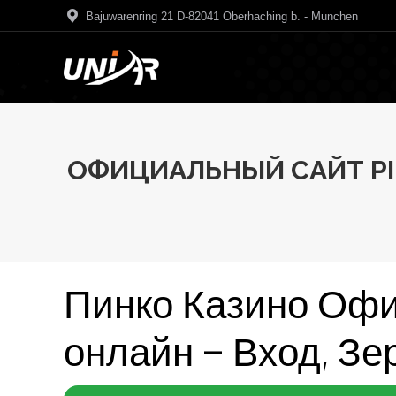
Bajuwarenring 21 D-82041 Oberhaching b. - Munchen
ОФИЦИАЛЬНЫЙ САЙТ PIN
Пинко Казино Офиц
онлайн – Вход, Зе