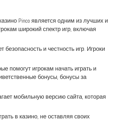
азино Pinco является одним из лучших и
грокам широкий спектр игр, включая
т безопасность и честность игр. Игроки
рые помогут игрокам начать играть и
иветственные бонусы, бонусы за
лагает мобильную версию сайта, которая
грать в казино, не оставляя своих