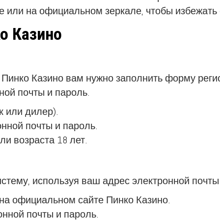
е или на официальном зеркале, чтобы избежать 
ко Казино
Пинко Казино вам нужно заполнить форму регис
ной почты и пароль.
к или дилер).
онной почты и пароль.
ли возраста 18 лет.
истему, используя ваш адрес электронной почты 
 на официальном сайте Пинко Казино.
онной почты и пароль.