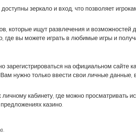
o доступны зеркало и вход, что позволяет игрок
роков, которые ищут развлечения и возможностей 
то, где вы можете играть в любимые игры и получ
ужно зарегистрироваться на официальном сайте к
. Вам нужно только ввести свои личные данные,
 личному кабинету, где можно просматривать ис
 предложениях казино.
o.