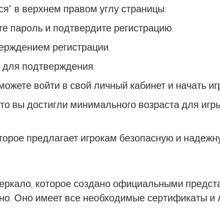
ся” в верхнем правом углу страницы.
те пароль и подтвердите регистрацию.
верждением регистрации.
у для подтверждения.
ете войти в свой личный кабинет и начать играт
то вы достигли минимального возраста для игры
которое предлагает игрокам безопасную и надежн
о зеркало, которое создано официальными предст
ино. Оно имеет все необходимые сертификаты и 