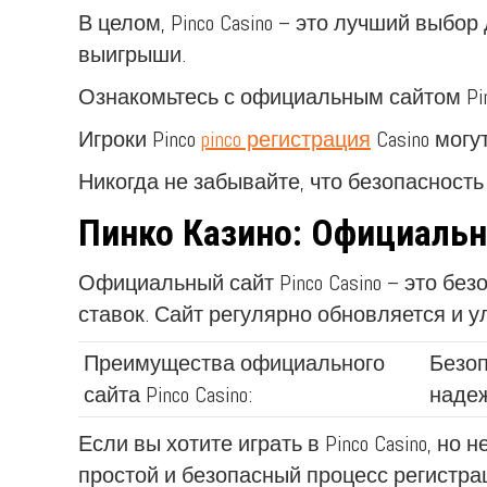
В целом, Pinco Casino – это лучший выбо
выигрыши.
Ознакомьтесь с официальным сайтом Pinco
Игроки Pinco
pinco регистрация
Casino мог
Никогда не забывайте, что безопасность 
Пинко Казино: Официаль
Официальный сайт Pinco Casino – это бе
ставок. Сайт регулярно обновляется и 
Преимущества официального
Безоп
сайта Pinco Casino:
наде
Если вы хотите играть в Pinco Casino, но
простой и безопасный процесс регистра