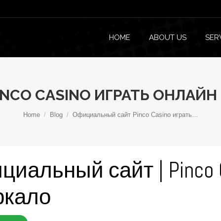
HOME
ABOUT US
SER
CO CASINO ИГРАТЬ ОНЛАЙН – 
You are here:
Home
Blog
Официальный сайт Pinco Casino играть…
иальный сайт | Pinco C
ркало