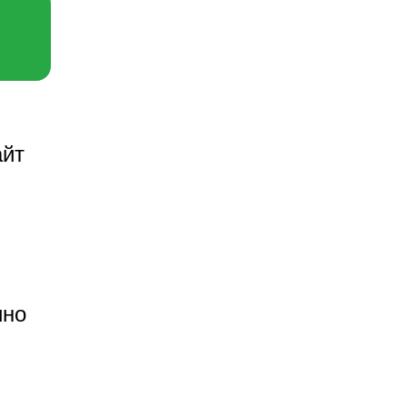
айт
ино