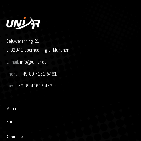
Bajuwarenring 21
D-82041 Oberhaching b. Munchen
E-mail:
info@uniar.de
Phone:
+49 89 4161 5461
Fax:
+49 89 4161 5463
Menu
Home
About us