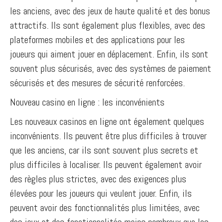
les anciens, avec des jeux de haute qualité et des bonus
attractifs. Ils sont également plus flexibles, avec des
plateformes mobiles et des applications pour les
joueurs qui aiment jouer en déplacement. Enfin, ils sont
souvent plus sécurisés, avec des systèmes de paiement
sécurisés et des mesures de sécurité renforcées.
Nouveau casino en ligne : les inconvénients
Les nouveaux casinos en ligne ont également quelques
inconvénients. Ils peuvent être plus difficiles à trouver
que les anciens, car ils sont souvent plus secrets et
plus difficiles à localiser. Ils peuvent également avoir
des règles plus strictes, avec des exigences plus
élevées pour les joueurs qui veulent jouer. Enfin, ils
peuvent avoir des fonctionnalités plus limitées, avec