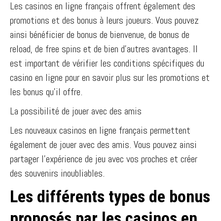
Les casinos en ligne français offrent également des
promotions et des bonus à leurs joueurs. Vous pouvez
ainsi bénéficier de bonus de bienvenue, de bonus de
reload, de free spins et de bien d’autres avantages. Il
est important de vérifier les conditions spécifiques du
casino en ligne pour en savoir plus sur les promotions et
les bonus qu’il offre.
La possibilité de jouer avec des amis
Les nouveaux casinos en ligne français permettent
également de jouer avec des amis. Vous pouvez ainsi
partager l’expérience de jeu avec vos proches et créer
des souvenirs inoubliables.
Les différents types de bonus
proposés par les casinos en