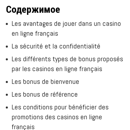
Содержимое
Les avantages de jouer dans un casino
en ligne français
La sécurité et la confidentialité
Les différents types de bonus proposés
par les casinos en ligne français
Les bonus de bienvenue
Les bonus de référence
Les conditions pour bénéficier des
promotions des casinos en ligne
français