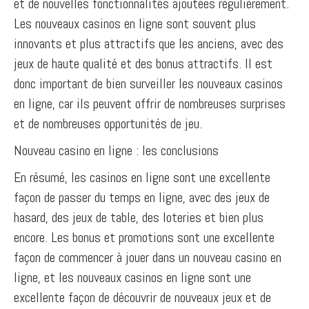
et de nouvelles fonctionnalités ajoutées régulièrement.
Les nouveaux casinos en ligne sont souvent plus
innovants et plus attractifs que les anciens, avec des
jeux de haute qualité et des bonus attractifs. Il est
donc important de bien surveiller les nouveaux casinos
en ligne, car ils peuvent offrir de nombreuses surprises
et de nombreuses opportunités de jeu.
Nouveau casino en ligne : les conclusions
En résumé, les casinos en ligne sont une excellente
façon de passer du temps en ligne, avec des jeux de
hasard, des jeux de table, des loteries et bien plus
encore. Les bonus et promotions sont une excellente
façon de commencer à jouer dans un nouveau casino en
ligne, et les nouveaux casinos en ligne sont une
excellente façon de découvrir de nouveaux jeux et de