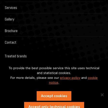
Services
Gallery
Brochure
Contact
Treated brands
To provide the best possible service this site uses technical
and statistical cookies.
For more details, please see our
privacy policy
and
cookie
notice
.
Accept cookies
Accept only technical cookies