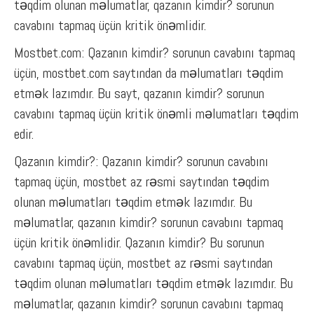
təqdim olunan məlumatlar, qazanın kimdir? sorunun
cavabını tapmaq üçün kritik önəmlidir.
Mostbet.com: Qazanın kimdir? sorunun cavabını tapmaq
üçün, mostbet.com saytından da məlumatları təqdim
etmək lazımdır. Bu sayt, qazanın kimdir? sorunun
cavabını tapmaq üçün kritik önəmli məlumatları təqdim
edir.
Qazanın kimdir?: Qazanın kimdir? sorunun cavabını
tapmaq üçün, mostbet az rəsmi saytından təqdim
olunan məlumatları təqdim etmək lazımdır. Bu
məlumatlar, qazanın kimdir? sorunun cavabını tapmaq
üçün kritik önəmlidir. Qazanın kimdir? Bu sorunun
cavabını tapmaq üçün, mostbet az rəsmi saytından
təqdim olunan məlumatları təqdim etmək lazımdır. Bu
məlumatlar, qazanın kimdir? sorunun cavabını tapmaq