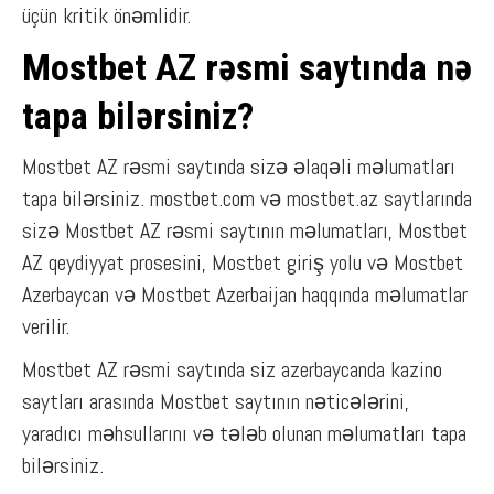
üçün kritik önəmlidir.
Mostbet AZ rəsmi saytında nə
tapa bilərsiniz?
Mostbet AZ rəsmi saytında sizə əlaqəli məlumatları
tapa bilərsiniz. mostbet.com və mostbet.az saytlarında
sizə Mostbet AZ rəsmi saytının məlumatları, Mostbet
AZ qeydiyyat prosesini, Mostbet giriş yolu və Mostbet
Azerbaycan və Mostbet Azerbaijan haqqında məlumatlar
verilir.
Mostbet AZ rəsmi saytında siz azerbaycanda kazino
saytları arasında Mostbet saytının nəticələrini,
yaradıcı məhsullarını və tələb olunan məlumatları tapa
bilərsiniz.