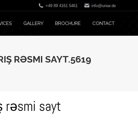
+49 89 4161 5461
info@uniar.de
VICES
GALLERY
BROCHURE
CONTACT
IŞ RƏSMI SAYT.5619
ş rəsmi sayt