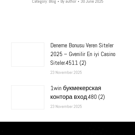
Category:
Blog
By
author
30 June 2025
Deneme Bonusu Veren Siteler
2025 – Gvenilir En iyi Casino
Siteler.4511 (2)
23 November 2025
1win букмекерская
контора вход.480 (2)
23 November 2025