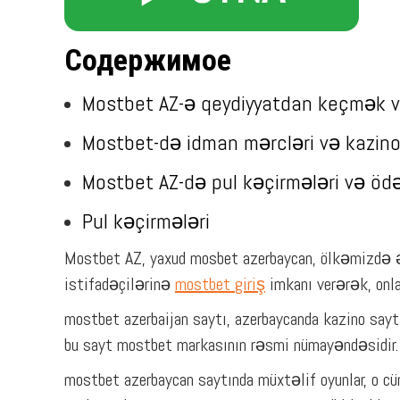
Содержимое
Mostbet AZ-ə qeydiyyatdan keçmək 
Mostbet-də idman mərcləri və kazino
Mostbet AZ-də pul kəçirmələri və ödə
Pul kəçirmələri
Mostbet AZ, yaxud mosbet azerbaycan, ölkəmizdə ən
istifadəçilərinə
mostbet giriş
imkanı verərək, onla
mostbet azerbaijan saytı, azerbaycanda kazino saytl
bu sayt mostbet markasının rəsmi nümayəndəsidir. İ
mostbet azerbaycan saytında müxtəlif oyunlar, o cü