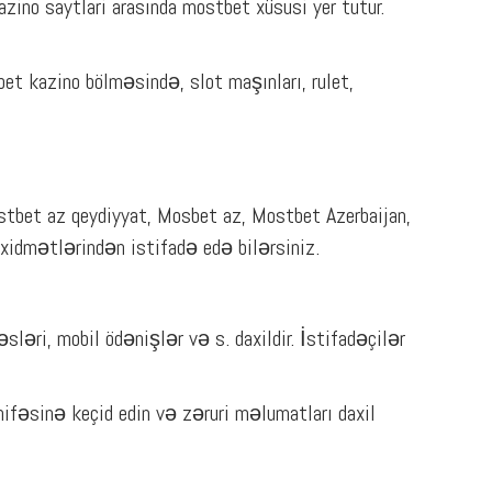
zino saytlari arasında mostbet xüsusi yer tutur.
et kazino bölməsində, slot maşınları, rulet,
stbet az qeydiyyat, Mosbet az, Mostbet Azerbaijan,
xidmətlərindən istifadə edə bilərsiniz.
sləri, mobil ödənişlər və s. daxildir. İstifadəçilər
fəsinə keçid edin və zəruri məlumatları daxil