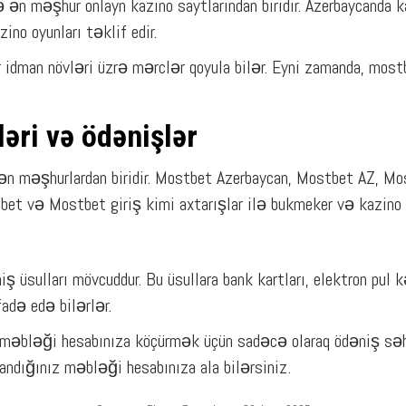
ən məşhur onlayn kazino saytlarından biridir. Azerbaycanda ka
no oyunları təklif edir.
 idman növləri üzrə mərclər qoyula bilər. Eyni zamanda, mostb
əri və ödənişlər
 ən məşhurlardan biridir. Mostbet Azerbaycan, Mostbet AZ, Mo
t və Mostbet giriş kimi axtarışlar ilə bukmeker və kazino 
sulları mövcuddur. Bu üsullara bank kartları, elektron pul kə
fadə edə bilərlər.
məbləği hesabınıza köçürmək üçün sadəcə olaraq ödəniş səhi
zandığınız məbləği hesabınıza ala bilərsiniz.