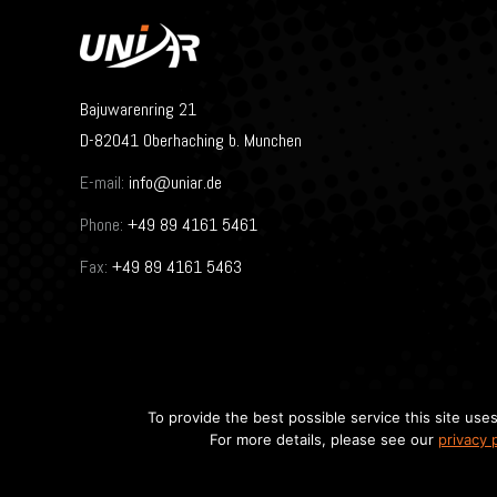
Bajuwarenring 21
D-82041 Oberhaching b. Munchen
E-mail:
info@uniar.de
Phone:
+49 89 4161 5461
Fax:
+49 89 4161 5463
To provide the best possible service this site uses
For more details, please see our
privacy 
Copyright 2019 Uniar | All Rights Reserved
PRIVACY POLICY
|
IMPRESSUM