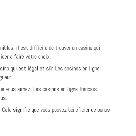
bles, il est difficile de trouver un casino qui
der à faire votre choix.
ino qui est légal et sûr. Les casinos en ligne
gueur.
que vous aimez. Les casinos en ligne français
ous.
. Cela signifie que vous pouvez bénéficier de bonus