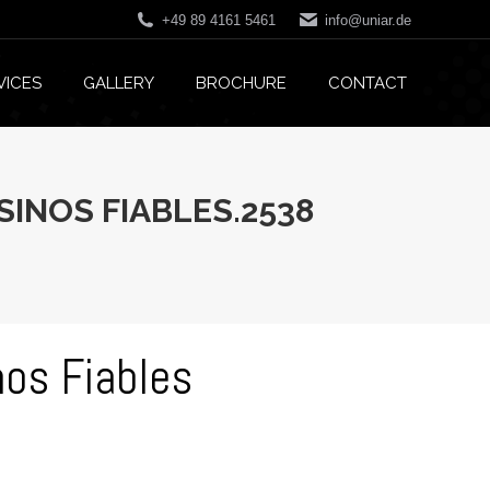
+49 89 4161 5461
info@uniar.de
VICES
GALLERY
BROCHURE
CONTACT
SINOS FIABLES.2538
nos Fiables