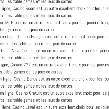
ots, les table games et les jeux de cartes.
ligne, Casino Room est un autre excellent choix pour les joueur
ots, les table games et les jeux de cartes.
e, Mr Green est un autre excellent choix pour les joueurs franç
able games et les jeux de cartes.
en ligne, Casino Français est un autre excellent choix pour les
 slots, les table games et les jeux de cartes.
ligne, Novo Casino est un autre excellent choix pour les joueur
ots, les table games et les jeux de cartes.
igne, Casino 777 est un autre excellent choix pour les joueurs 
es table games et les jeux de cartes.
 ligne, Casino Bonus est un autre excellent choix pour les joue
ots, les table games et les jeux de cartes.
n ligne, Casino Gratuit est un autre excellent choix pour les j
ots, les table games et les jeux de cartes.
ligne, Casino Légal est un autre excellent choix pour les joueu