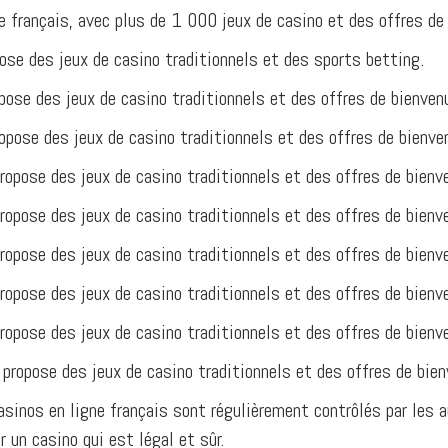
 français, avec plus de 1 000 jeux de casino et des offres de
ose des jeux de casino traditionnels et des sports betting.
pose des jeux de casino traditionnels et des offres de bienven
opose des jeux de casino traditionnels et des offres de bienve
ropose des jeux de casino traditionnels et des offres de bienv
ropose des jeux de casino traditionnels et des offres de bienv
ropose des jeux de casino traditionnels et des offres de bienv
ropose des jeux de casino traditionnels et des offres de bienv
ropose des jeux de casino traditionnels et des offres de bienv
 propose des jeux de casino traditionnels et des offres de bie
sinos en ligne français sont régulièrement contrôlés par les au
r un casino qui est légal et sûr.