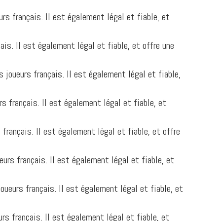
s français. Il est également légal et fiable, et
ais. Il est également légal et fiable, et offre une
 joueurs français. Il est également légal et fiable,
s français. Il est également légal et fiable, et
français. Il est également légal et fiable, et offre
urs français. Il est également légal et fiable, et
oueurs français. Il est également légal et fiable, et
rs français. Il est également légal et fiable, et