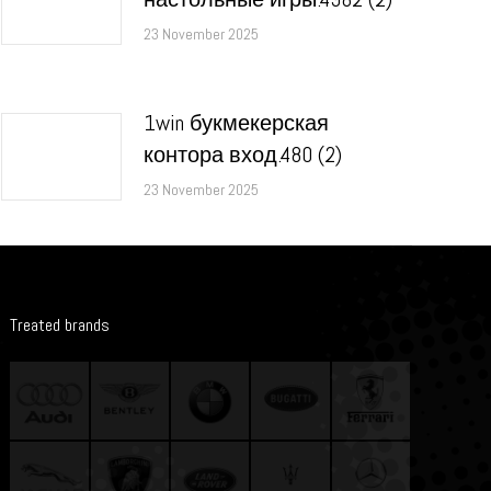
23 November 2025
1win букмекерская
контора вход.480 (2)
23 November 2025
Treated brands