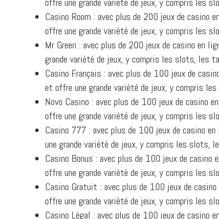
offre une grande variété de jeux, y compris les sl
Casino Room : avec plus de 200 jeux de casino en 
offre une grande variété de jeux, y compris les sl
Mr Green : avec plus de 200 jeux de casino en lign
grande variété de jeux, y compris les slots, les t
Casino Français : avec plus de 100 jeux de casino 
et offre une grande variété de jeux, y compris les
Novo Casino : avec plus de 100 jeux de casino en 
offre une grande variété de jeux, y compris les sl
Casino 777 : avec plus de 100 jeux de casino en l
une grande variété de jeux, y compris les slots, l
Casino Bonus : avec plus de 100 jeux de casino en
offre une grande variété de jeux, y compris les sl
Casino Gratuit : avec plus de 100 jeux de casino e
offre une grande variété de jeux, y compris les sl
Casino Légal : avec plus de 100 jeux de casino en 