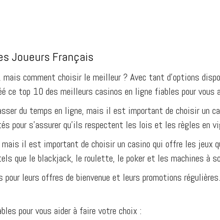
les Joueurs Français
 mais comment choisir le meilleur ? Avec tant d’options disponi
é ce top 10 des meilleurs casinos en ligne fiables pour vous ai
sser du temps en ligne, mais il est important de choisir un cas
és pour s’assurer qu’ils respectent les lois et les règles en vi
 mais il est important de choisir un casino qui offre les jeux 
els que le blackjack, le roulette, le poker et les machines à s
 pour leurs offres de bienvenue et leurs promotions régulières
bles pour vous aider à faire votre choix :