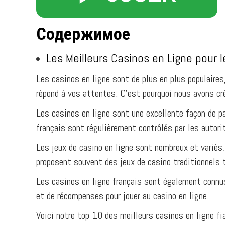
Содержимое
Les Meilleurs Casinos en Ligne pour 
Les casinos en ligne sont de plus en plus populaires,
répond à vos attentes. C’est pourquoi nous avons cré
Les casinos en ligne sont une excellente façon de pa
français sont régulièrement contrôlés par les autorit
Les jeux de casino en ligne sont nombreux et variés,
proposent souvent des jeux de casino traditionnels t
Les casinos en ligne français sont également connus
et de récompenses pour jouer au casino en ligne.
Voici notre top 10 des meilleurs casinos en ligne fia