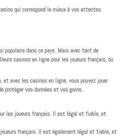
casino qui correspond le mieux à vos attentes.
 si populaire dans ce pays. Mais avec tant de
lleurs casinos en ligne pour les joueurs français, où
 et avec les casinos en ligne, vous pouvez jouer
 de protéger vos données et vos gains.
 les joueurs français. Il est légal et fiable, et
oueurs français. Il est également légal et fiable, et