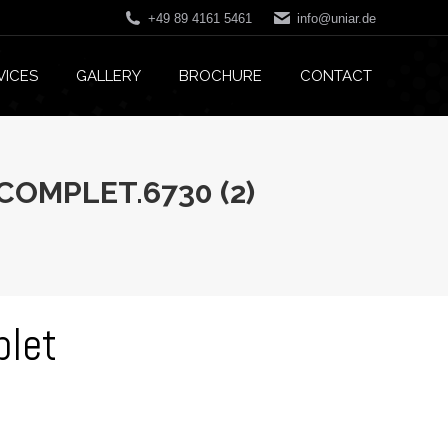
+49 89 4161 5461
info@uniar.de
VICES
GALLERY
BROCHURE
CONTACT
COMPLET.6730 (2)
plet