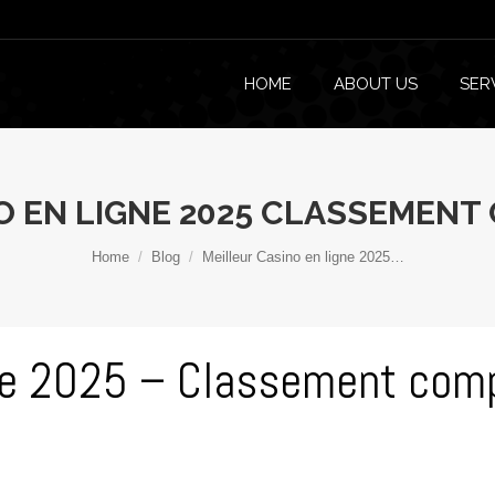
HOME
ABOUT US
SER
 EN LIGNE 2025 CLASSEMENT 
You are here:
Home
Blog
Meilleur Casino en ligne 2025…
gne 2025 – Classement com