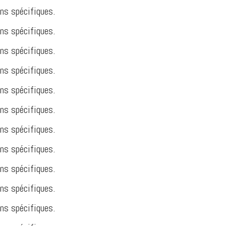
ins spécifiques.
ins spécifiques.
ins spécifiques.
ins spécifiques.
ins spécifiques.
ins spécifiques.
ins spécifiques.
ins spécifiques.
ins spécifiques.
ins spécifiques.
ins spécifiques.