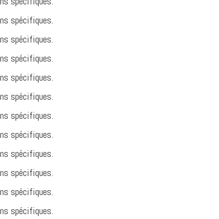
ins spécifiques.
ins spécifiques.
ins spécifiques.
ins spécifiques.
ins spécifiques.
ins spécifiques.
ins spécifiques.
ins spécifiques.
ins spécifiques.
ins spécifiques.
ins spécifiques.
ins spécifiques.