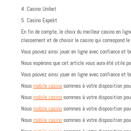
4. Casino Unibet
5. Casino Expekt
En fin de compte, le choix du meilleur casino en li
classement et de choisir le casino qui correspond l
Vous pouvez ainsi jouer en ligne avec confiance et 
Nous espérons que cet article vous aura été utile pou
Vous pouvez ainsi jouer en ligne avec confiance et 
Nous
mobile casino
sommes à votre disposition pour 
Nous
mobile casino
sommes à votre disposition pour 
Nous
mobile casino
sommes à votre disposition pour 
Nous
mobile casino
sommes à votre disposition pour 