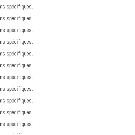
ins spécifiques.
ins spécifiques.
ins spécifiques.
ins spécifiques.
ins spécifiques.
ins spécifiques.
ins spécifiques.
ins spécifiques.
ins spécifiques.
ins spécifiques.
ins spécifiques.