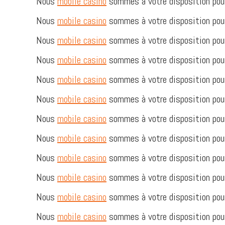
Nous
mobile casino
sommes à votre disposition pour 
Nous
mobile casino
sommes à votre disposition pour 
Nous
mobile casino
sommes à votre disposition pour 
Nous
mobile casino
sommes à votre disposition pour 
Nous
mobile casino
sommes à votre disposition pour 
Nous
mobile casino
sommes à votre disposition pour 
Nous
mobile casino
sommes à votre disposition pour 
Nous
mobile casino
sommes à votre disposition pour 
Nous
mobile casino
sommes à votre disposition pour 
Nous
mobile casino
sommes à votre disposition pour 
Nous
mobile casino
sommes à votre disposition pour 
Nous
mobile casino
sommes à votre disposition pour 