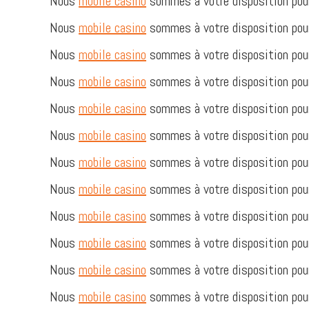
Nous
mobile casino
sommes à votre disposition pour 
Nous
mobile casino
sommes à votre disposition pour 
Nous
mobile casino
sommes à votre disposition pour 
Nous
mobile casino
sommes à votre disposition pour 
Nous
mobile casino
sommes à votre disposition pour 
Nous
mobile casino
sommes à votre disposition pour 
Nous
mobile casino
sommes à votre disposition pour 
Nous
mobile casino
sommes à votre disposition pour 
Nous
mobile casino
sommes à votre disposition pour 
Nous
mobile casino
sommes à votre disposition pour 
Nous
mobile casino
sommes à votre disposition pour 
Nous
mobile casino
sommes à votre disposition pour 