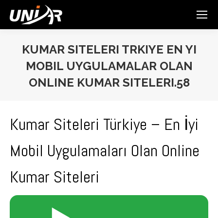
KUMAR SITELERI TRKIYE EN YI
MOBIL UYGULAMALAR OLAN
ONLINE KUMAR SITELERI.58
You are here:
Kumar Siteleri Türkiye – En İyi
Mobil Uygulamaları Olan Online
Kumar Siteleri