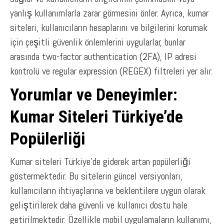
yanlış kullanımlarla zarar görmesini önler. Ayrıca, kumar
siteleri, kullanıcıların hesaplarını ve bilgilerini korumak
için çeşitli güvenlik önlemlerini uygularlar, bunlar
arasında two-factor authentication (2FA), IP adresi
kontrolü ve regular expression (REGEX) filtreleri yer alır.
Yorumlar ve Deneyimler:
Kumar Siteleri Türkiye’de
Popülerliği
Kumar siteleri Türkiye’de giderek artan popülerliği
göstermektedir. Bu sitelerin güncel versiyonları,
kullanıcıların ihtiyaçlarına ve beklentilere uygun olarak
geliştirilerek daha güvenli ve kullanıcı dostu hale
getirilmektedir. Özellikle mobil uygulamaların kullanımı,