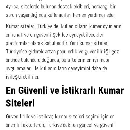
Ayrıca, sitelerde bulunan destek ekibleri, herhangi bir
sorun yaşandığında kullanıcıları hemen yardımcı eder.
Kumar siteleri Türkiye’de, kullanıcıların kumar oyunlarını
en rahat ve en güvenli şekilde oynayabilecekleri
platformlar olarak kabul edilir. Yeni kumar siteleri
Türkiye’de giderek artan popülerlik ve güvenilirliği göz
önünde bulundurulduğunda, bu sitelerin en iyi mobil
uygulamaları ile kullanıcıların deneyimini daha da
iyileştirebilirler.
En Güvenli ve İstikrarlı Kumar
Siteleri
Güvenilirlik ve istikrar, kumar siteleri seçimi için en
önemli faktörlerdir. Türkiye’deki en güncel ve güvenli