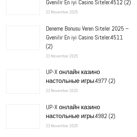
Gvenilir En iyi Casino Siteler.4512 (2)
23 November 2025
Deneme Bonusu Veren Siteler 2025 –
Gvenilir En iyi Casino Siteler.4511
(2)
23 November 2025
UP-X онлайн казино
настольные игры.4977 (2)
23 November 2025
UP-X онлайн казино
настольные игры.4982 (2)
23 November 2025