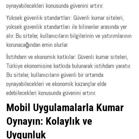
oynayabilecekleri konusunda güvenini artırır.
Yüksek güvenlik standartları: Güvenli kumar siteleri,
yüksek güvenlik standartları ile bilinenler arasında yer
alır. Bu siteler, kullanıcıların bilgilerinin ve yatırımlarının
korunacağından emin olurlar.
İstihdam ve ekonomik katkılar: Güvenli kumar siteleri,
Türkiye ekonomisine katkıda bulunarak istihdam yaratır.
Bu siteler, kullanıcıların güvenli bir ortamda
oynayabilecekleri ve ekonomik kazançlar elde
edebilecekleri konusunda güvenini artırır.
Mobil Uygulamalarla Kumar
Oynayın: Kolaylık ve
Uygunluk