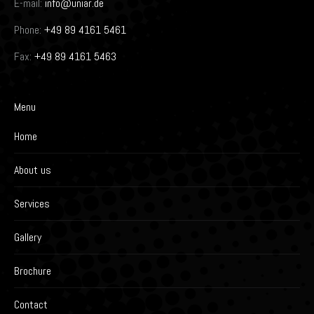
E-mail:
info@uniar.de
Phone:
+49 89 4161 5461
Fax:
+49 89 4161 5463
Menu
Home
About us
Services
Gallery
Brochure
Contact