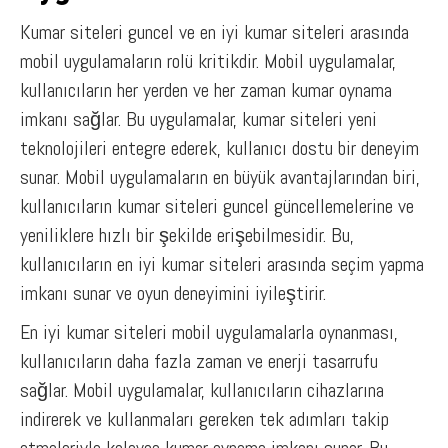
Kumar siteleri guncel ve en iyi kumar siteleri arasında
mobil uygulamaların rolü kritikdir. Mobil uygulamalar,
kullanıcıların her yerden ve her zaman kumar oynama
imkanı sağlar. Bu uygulamalar, kumar siteleri yeni
teknolojileri entegre ederek, kullanıcı dostu bir deneyim
sunar. Mobil uygulamaların en büyük avantajlarından biri,
kullanıcıların kumar siteleri guncel güncellemelerine ve
yeniliklere hızlı bir şekilde erişebilmesidir. Bu,
kullanıcıların en iyi kumar siteleri arasında seçim yapma
imkanı sunar ve oyun deneyimini iyileştirir.
En iyi kumar siteleri mobil uygulamalarla oynanması,
kullanıcıların daha fazla zaman ve enerji tasarrufu
sağlar. Mobil uygulamalar, kullanıcıların cihazlarına
indirerek ve kullanmaları gereken tek adımları takip