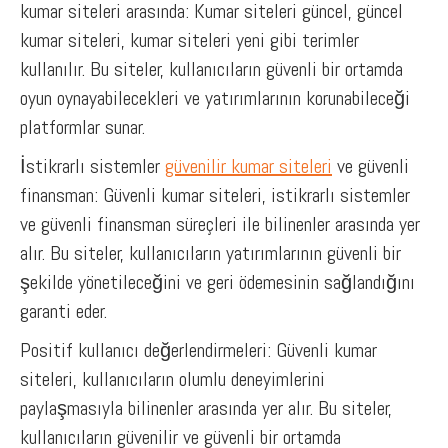
kumar siteleri arasında: Kumar siteleri güncel, güncel
kumar siteleri, kumar siteleri yeni gibi terimler
kullanılır. Bu siteler, kullanıcıların güvenli bir ortamda
oyun oynayabilecekleri ve yatırımlarının korunabileceği
platformlar sunar.
İstikrarlı sistemler
güvenilir kumar siteleri
ve güvenli
finansman: Güvenli kumar siteleri, istikrarlı sistemler
ve güvenli finansman süreçleri ile bilinenler arasında yer
alır. Bu siteler, kullanıcıların yatırımlarının güvenli bir
şekilde yönetileceğini ve geri ödemesinin sağlandığını
garanti eder.
Positif kullanıcı değerlendirmeleri: Güvenli kumar
siteleri, kullanıcıların olumlu deneyimlerini
paylaşmasıyla bilinenler arasında yer alır. Bu siteler,
kullanıcıların güvenilir ve güvenli bir ortamda