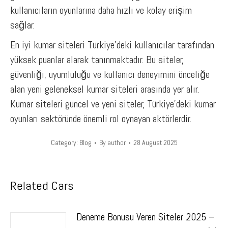
kullanıcıların oyunlarına daha hızlı ve kolay erişim
sağlar.
En iyi kumar siteleri Türkiye’deki kullanıcılar tarafından
yüksek puanlar alarak tanınmaktadır. Bu siteler,
güvenliği, uyumluluğu ve kullanıcı deneyimini önceliğe
alan yeni geleneksel kumar siteleri arasında yer alır.
Kumar siteleri güncel ve yeni siteler, Türkiye’deki kumar
oyunları sektöründe önemli rol oynayan aktörlerdir.
Category:
Blog
By
author
28 August 2025
Related Cars
Deneme Bonusu Veren Siteler 2025 –