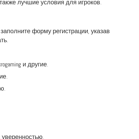
 также лучшие условия для игроков.
 заполните форму регистрации, указав
ть.
ogaming и другие.
ие.
ю.
с уверенностью.