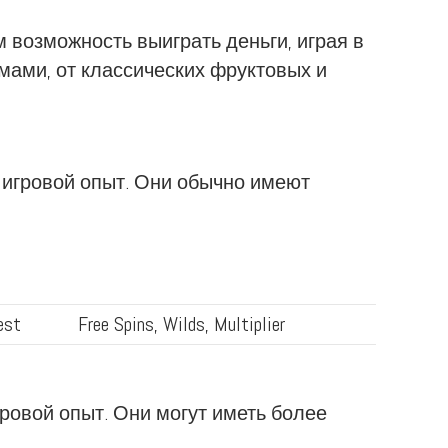
 возможность выиграть деньги, играя в
емами, от классических фруктовых и
 игровой опыт. Они обычно имеют
est
Free Spins, Wilds, Multiplier
ровой опыт. Они могут иметь более