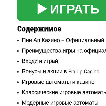
▶️ ИГРАТЬ
Содержимое
Пин Ап Казино – Официальный са
Преимущества игры на официаль
Входи и играй
Бонусы и акции в Pin Up Casino
Игровые автоматы и казино
Классические игровые автомат
Модерные игровые автоматы