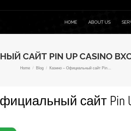
HOME
ABOUT US
SER
ЫЙ САЙТ PIN UP CASINO ВХОД
You are here:
Home
Blog
Казино – Официальный сайт Pin…
ициальный сайт Pin Up