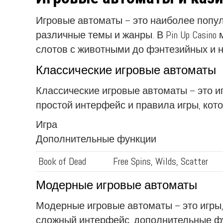
Игровые автоматы – это наиболее попул
различные темы и жанры. В Pin Up Casin
слотов с животными до фэнтезийных и н
Классические игровые автоматы
Классические игровые автоматы – это и
простой интерфейс и правила игры, кото
Игра
Дополнительные функции
Book of Dead
Free Spins, Wilds, Scatter
Модерные игровые автоматы
Модерные игровые автоматы – это игры,
сложный интерфейс, дополнительные фу