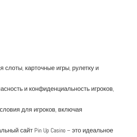
я слоты, карточные игры, рулетку и
пасность и конфиденциальность игроков,
условия для игроков, включая
ьный сайт Pin Up Casino – это идеальное