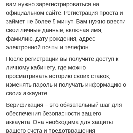
вам нужно зарегистрироваться на
официальном сайте. Регистрация проста и
займет не более 5 минут. Вам нужно ввести
свои личные данные, включая имя,
фамилию, дату рождения, адрес
электронной почты и телефон.
После регистрации вы получите доступ к
личному кабинету, где можно
просматривать историю своих ставок,
изменять пароль и получать информацию о
своих аккаунте.
Верификация – это обязательный шаг для
обеспечения безопасности вашего
аккаунта. Она необходима для защиты
вашего счета и предотвращения