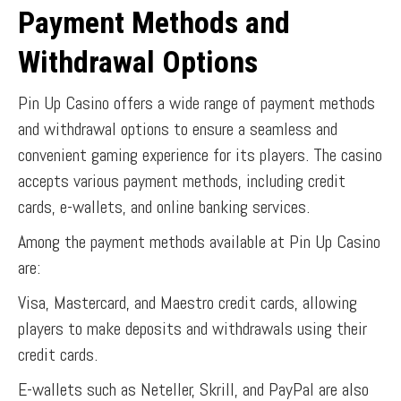
Payment Methods and
Withdrawal Options
Pin Up Casino offers a wide range of payment methods
and withdrawal options to ensure a seamless and
convenient gaming experience for its players. The casino
accepts various payment methods, including credit
cards, e-wallets, and online banking services.
Among the payment methods available at Pin Up Casino
are:
Visa, Mastercard, and Maestro credit cards, allowing
players to make deposits and withdrawals using their
credit cards.
E-wallets such as Neteller, Skrill, and PayPal are also