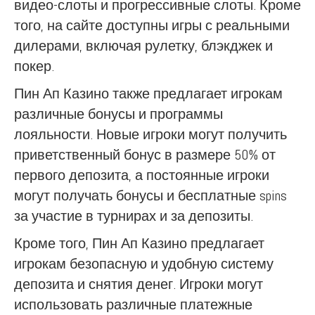
видео-слоты и прогрессивные слоты. Кроме
того, на сайте доступны игры с реальными
дилерами, включая рулетку, блэкджек и
покер.
Пин Ап Казино также предлагает игрокам
различные бонусы и программы
лояльности. Новые игроки могут получить
приветственный бонус в размере 50% от
первого депозита, а постоянные игроки
могут получать бонусы и бесплатные spins
за участие в турнирах и за депозиты.
Кроме того, Пин Ап Казино предлагает
игрокам безопасную и удобную систему
депозита и снятия денег. Игроки могут
использовать различные платежные