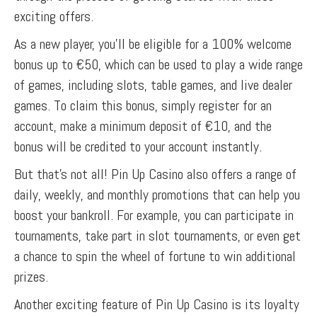
exciting offers.
As a new player, you’ll be eligible for a 100% welcome
bonus up to €50, which can be used to play a wide range
of games, including slots, table games, and live dealer
games. To claim this bonus, simply register for an
account, make a minimum deposit of €10, and the
bonus will be credited to your account instantly.
But that’s not all! Pin Up Casino also offers a range of
daily, weekly, and monthly promotions that can help you
boost your bankroll. For example, you can participate in
tournaments, take part in slot tournaments, or even get
a chance to spin the wheel of fortune to win additional
prizes.
Another exciting feature of Pin Up Casino is its loyalty