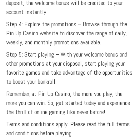
deposit, the welcome bonus will be credited to your
account instantly.
Step 4: Explore the promotions – Browse through the
Pin Up Casino website to discover the range of daily,
weekly, and monthly promotions available.
Step 5: Start playing – With your welcome bonus and
other promotions at your disposal, start playing your
favorite games and take advantage of the opportunities
to boost your bankroll.
Remember, at Pin Up Casino, the more you play, the
more you can win. So, get started today and experience
the thrill of online gaming like never before!
Terms and conditions apply. Please read the full terms
and conditions before playing.