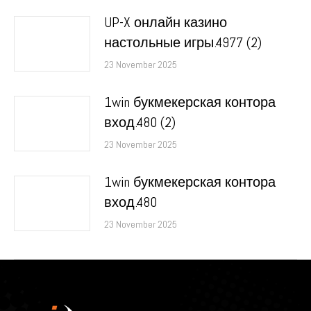
UP-X онлайн казино
настольные игры.4977 (2)
23 November 2025
1win букмекерская контора
вход.480 (2)
23 November 2025
1win букмекерская контора
вход.480
23 November 2025