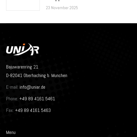
23 November 2025
Bajuwarenring 21
D-82041 Oberhaching b. Munchen
E-mail:
info@uniar.de
Phone:
+49 89 4161 5461
Fax:
+49 89 4161 5463
Menu