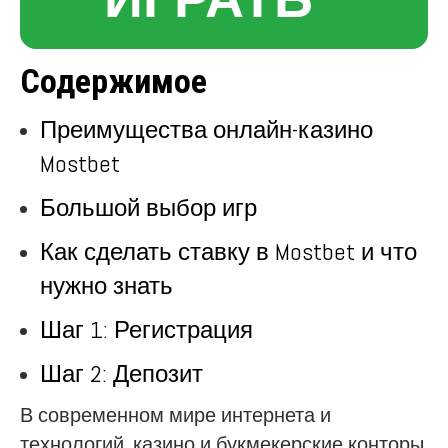
Содержимое
Преимущества онлайн-казино
Mostbet
Большой выбор игр
Как сделать ставку в Mostbet и что
нужно знать
Шаг 1: Регистрация
Шаг 2: Депозит
В современном мире интернета и
технологий, казино и букмекерские конторы