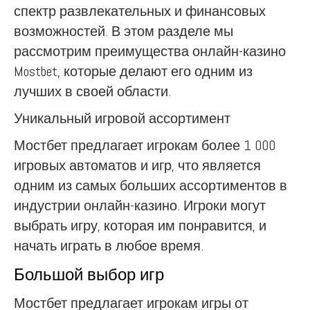
спектр развлекательных и финансовых
возможностей. В этом разделе мы
рассмотрим преимущества онлайн-казино
Mostbet, которые делают его одним из
лучших в своей области.
Уникальный игровой ассортимент
Мостбет предлагает игрокам более 1 000
игровых автоматов и игр, что является
одним из самых больших ассортиментов в
индустрии онлайн-казино. Игроки могут
выбрать игру, которая им понравится, и
начать играть в любое время.
Большой выбор игр
Мостбет предлагает игрокам игры от