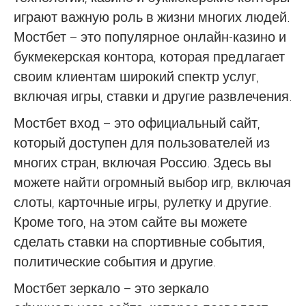
играют важную роль в жизни многих людей.
Мостбет – это популярное онлайн-казино и
букмекерская контора, которая предлагает
своим клиентам широкий спектр услуг,
включая игры, ставки и другие развлечения.
Мостбет вход – это официальный сайт,
который доступен для пользователей из
многих стран, включая Россию. Здесь вы
можете найти огромный выбор игр, включая
слоты, карточные игры, рулетку и другие.
Кроме того, на этом сайте вы можете
сделать ставки на спортивные события,
политические события и другие.
Мостбет зеркало – это зеркало