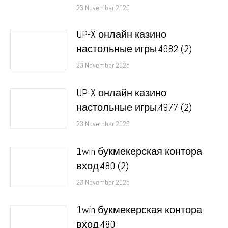
23 November 2025
UP-X онлайн казино
настольные игры.4982 (2)
23 November 2025
UP-X онлайн казино
настольные игры.4977 (2)
23 November 2025
1win букмекерская контора
вход.480 (2)
23 November 2025
1win букмекерская контора
вход.480