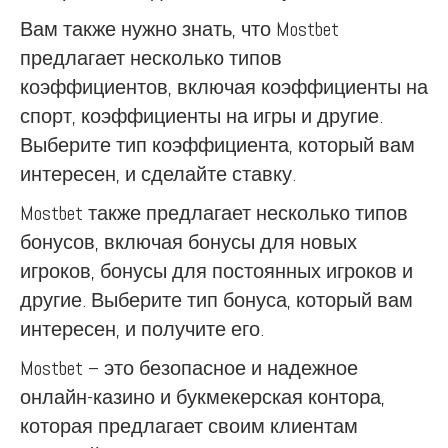
Вам также нужно знать, что Mostbet
предлагает несколько типов
коэффициентов, включая коэффициенты на
спорт, коэффициенты на игры и другие.
Выберите тип коэффициента, который вам
интересен, и сделайте ставку.
Mostbet также предлагает несколько типов
бонусов, включая бонусы для новых
игроков, бонусы для постоянных игроков и
другие. Выберите тип бонуса, который вам
интересен, и получите его.
Mostbet – это безопасное и надежное
онлайн-казино и букмекерская контора,
которая предлагает своим клиентам