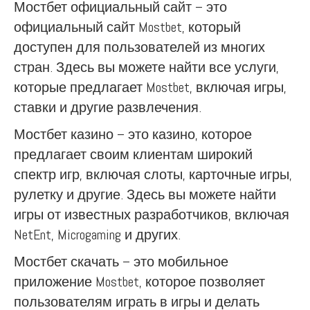
Мостбет официальный сайт – это
официальный сайт Mostbet, который
доступен для пользователей из многих
стран. Здесь вы можете найти все услуги,
которые предлагает Mostbet, включая игры,
ставки и другие развлечения.
Мостбет казино – это казино, которое
предлагает своим клиентам широкий
спектр игр, включая слоты, карточные игры,
рулетку и другие. Здесь вы можете найти
игры от известных разработчиков, включая
NetEnt, Microgaming и других.
Мостбет скачать – это мобильное
приложение Mostbet, которое позволяет
пользователям играть в игры и делать