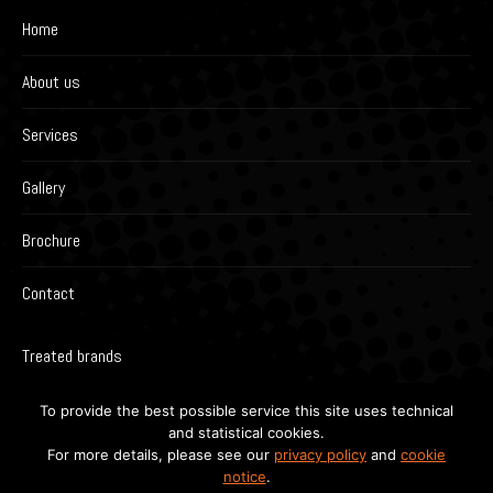
Home
About us
Services
Gallery
Brochure
Contact
Treated brands
To provide the best possible service this site uses technical
and statistical cookies.
For more details, please see our
privacy policy
and
cookie
notice
.