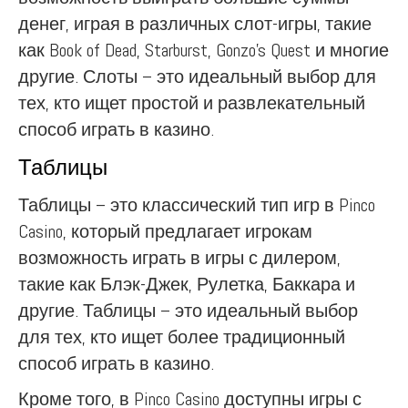
денег, играя в различных слот-игры, такие
как Book of Dead, Starburst, Gonzo’s Quest и многие
другие. Слоты – это идеальный выбор для
тех, кто ищет простой и развлекательный
способ играть в казино.
Таблицы
Таблицы – это классический тип игр в Pinco
Casino, который предлагает игрокам
возможность играть в игры с дилером,
такие как Блэк-Джек, Рулетка, Баккара и
другие. Таблицы – это идеальный выбор
для тех, кто ищет более традиционный
способ играть в казино.
Кроме того, в Pinco Casino доступны игры с