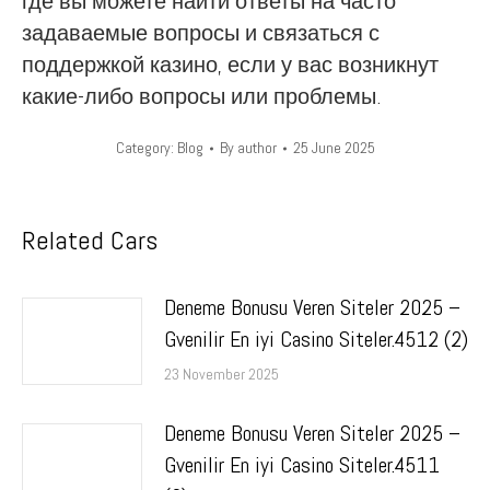
где вы можете найти ответы на часто
задаваемые вопросы и связаться с
поддержкой казино, если у вас возникнут
какие-либо вопросы или проблемы.
Category:
Blog
By
author
25 June 2025
Related Cars
Deneme Bonusu Veren Siteler 2025 –
Gvenilir En iyi Casino Siteler.4512 (2)
23 November 2025
Deneme Bonusu Veren Siteler 2025 –
Gvenilir En iyi Casino Siteler.4511