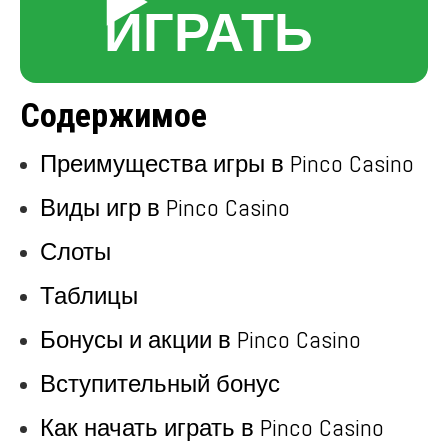
▶️
ИГРАТЬ
Содержимое
Преимущества игры в Pinco Casino
Виды игр в Pinco Casino
Слоты
Таблицы
Бонусы и акции в Pinco Casino
Вступительный бонус
Как начать играть в Pinco Casino