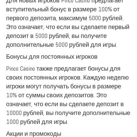
Для новых игроков Pinco Casino предлагает
вступительный бонус в размере 100% от
первого депозита, максимум 5000 рублей.
Это означает, что если вы сделаете первый
депозит в 5000 рублей, вы получите
дополнительные 5000 рублей для игры.
Бонусы для постоянных игроков
Pinco Casino также предлагает бонусы для
своих постоянных игроков. Каждую неделю
игроки могут получать бонусы в размере
10% от суммы своих депозитов. Это
означает, что если вы сделаете депозит в
10000 рублей, вы получите дополнительные
1000 рублей для игры.
Акции и промокоды