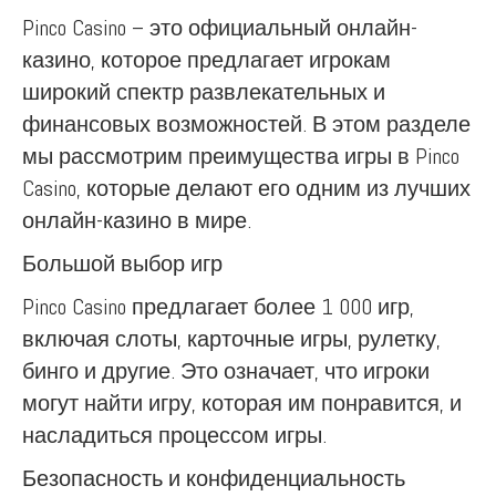
Pinco Casino – это официальный онлайн-
казино, которое предлагает игрокам
широкий спектр развлекательных и
финансовых возможностей. В этом разделе
мы рассмотрим преимущества игры в Pinco
Casino, которые делают его одним из лучших
онлайн-казино в мире.
Большой выбор игр
Pinco Casino предлагает более 1 000 игр,
включая слоты, карточные игры, рулетку,
бинго и другие. Это означает, что игроки
могут найти игру, которая им понравится, и
насладиться процессом игры.
Безопасность и конфиденциальность