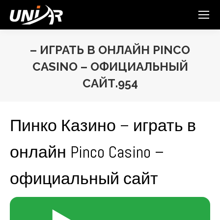
– ИГРАТЬ В ОНЛАЙН PINCO
CASINO – ОФИЦИАЛЬНЫЙ
САЙТ.954
You are here:
Пинко Казино – играть в
онлайн Pinco Casino –
официальный сайт