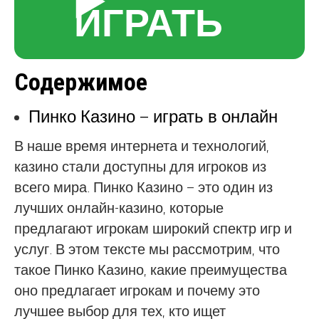
▶️
ИГРАТЬ
Содержимое
Пинко Казино – играть в онлайн
В наше время интернета и технологий,
казино стали доступны для игроков из
всего мира. Пинко Казино – это один из
лучших онлайн-казино, которые
предлагают игрокам широкий спектр игр и
услуг. В этом тексте мы рассмотрим, что
такое Пинко Казино, какие преимущества
оно предлагает игрокам и почему это
лучшее выбор для тех, кто ищет