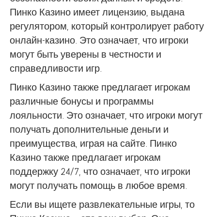
Пинко Казино имеет лицензию, выдана
регулятором, который контролирует работу
онлайн-казино. Это означает, что игроки
могут быть уверены в честности и
справедливости игр.
Пинко Казино также предлагает игрокам
различные бонусы и программы
лояльности. Это означает, что игроки могут
получать дополнительные деньги и
преимущества, играя на сайте. Пинко
Казино также предлагает игрокам
поддержку 24/7, что означает, что игроки
могут получать помощь в любое время.
Если вы ищете развлекательные игры, то