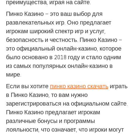
преимущества, играя на сайте.
Пинко Казино – это ваш выбор для
развлекательных игр. Оно предлагает
игрокам широкий спектр игр и услуг,
безопасность и честность. Пинко Казино –
это официальный онлайн-казино, которое
было основано в 2018 году и стало одним
из самых популярных онлайн-казино в
мире.
Если вы хотите
пинко казино скачать
играть
в Пинко Казино, то вам нужно
зарегистрироваться на официальном сайте.
Пинко Казино предлагает игрокам
различные бонусы и программы
лояльности, что означает, что игроки могут