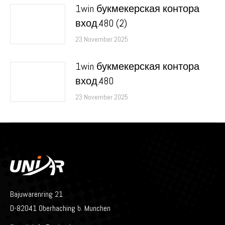
1win букмекерская контора
вход.480 (2)
23 November 2025
1win букмекерская контора
вход.480
23 November 2025
Bajuwarenring 21
D-82041 Oberhaching b. Munchen