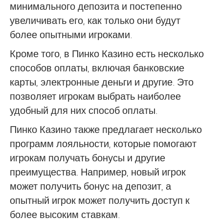
минимального депозита и постепенно
увеличивать его, как только они будут
более опытными игроками.
Кроме того, в Пинко Казино есть несколько
способов оплаты, включая банковские
карты, электронные деньги и другие. Это
позволяет игрокам выбрать наиболее
удобный для них способ оплаты.
Пинко Казино также предлагает несколько
программ лояльности, которые помогают
игрокам получать бонусы и другие
преимущества. Например, новый игрок
может получить бонус на депозит, а
опытный игрок может получить доступ к
более высоким ставкам.