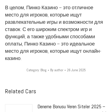
В целом, Пинко Казино – это отличное
место для игроков, которые ищут
развлекательные игры и возможности для
ставок. С его широким спектром игр и
функций, а также удобными способами
оплаты, Пинко Казино – это идеальное
место для игроков, которые ищут онлайн-
казино.
Category:
Blog
By
author
26 June 2025
Related Cars
Deneme Bonusu Veren Siteler 2025 –