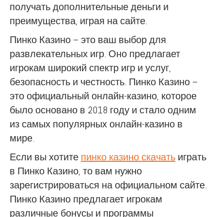
получать дополнительные деньги и
преимущества, играя на сайте.
Пинко Казино – это ваш выбор для
развлекательных игр. Оно предлагает
игрокам широкий спектр игр и услуг,
безопасность и честность. Пинко Казино –
это официальный онлайн-казино, которое
было основано в 2018 году и стало одним
из самых популярных онлайн-казино в
мире.
Если вы хотите
пинко казино скачать
играть
в Пинко Казино, то вам нужно
зарегистрироваться на официальном сайте.
Пинко Казино предлагает игрокам
различные бонусы и программы