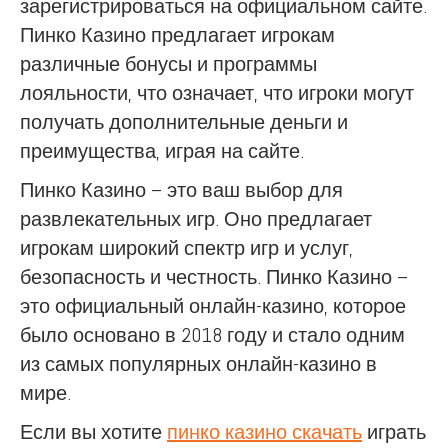
зарегистрироваться на официальном сайте.
Пинко Казино предлагает игрокам
различные бонусы и программы
лояльности, что означает, что игроки могут
получать дополнительные деньги и
преимущества, играя на сайте.
Пинко Казино – это ваш выбор для
развлекательных игр. Оно предлагает
игрокам широкий спектр игр и услуг,
безопасность и честность. Пинко Казино –
это официальный онлайн-казино, которое
было основано в 2018 году и стало одним
из самых популярных онлайн-казино в
мире.
Если вы хотите
пинко казино скачать
играть