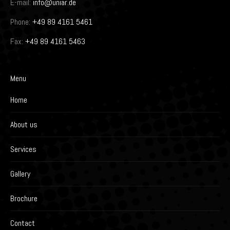
E-mail:
info@uniar.de
Phone:
+49 89 4161 5461
Fax:
+49 89 4161 5463
Menu
Home
About us
Services
Gallery
Brochure
Contact