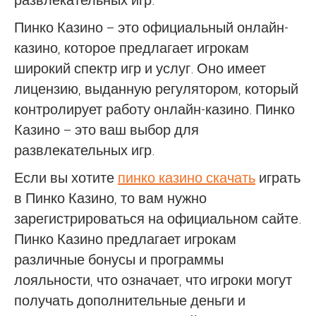
развлекательных игр.
Пинко Казино – это официальный онлайн-
казино, которое предлагает игрокам
широкий спектр игр и услуг. Оно имеет
лицензию, выданную регулятором, который
контролирует работу онлайн-казино. Пинко
Казино – это ваш выбор для
развлекательных игр.
Если вы хотите
пинко казино скачать
играть
в Пинко Казино, то вам нужно
зарегистрироваться на официальном сайте.
Пинко Казино предлагает игрокам
различные бонусы и программы
лояльности, что означает, что игроки могут
получать дополнительные деньги и