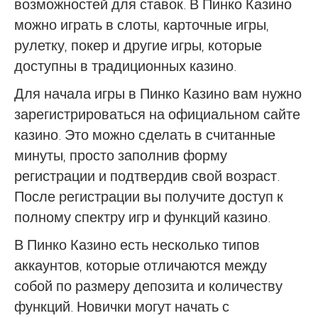
возможностей для ставок. В Пинко Казино
можно играть в слоты, карточные игры,
рулетку, покер и другие игры, которые
доступны в традиционных казино.
Для начала игры в Пинко Казино вам нужно
зарегистрироваться на официальном сайте
казино. Это можно сделать в считанные
минуты, просто заполнив форму
регистрации и подтвердив свой возраст.
После регистрации вы получите доступ к
полному спектру игр и функций казино.
В Пинко Казино есть несколько типов
аккаунтов, которые отличаются между
собой по размеру депозита и количеству
функций. Новички могут начать с