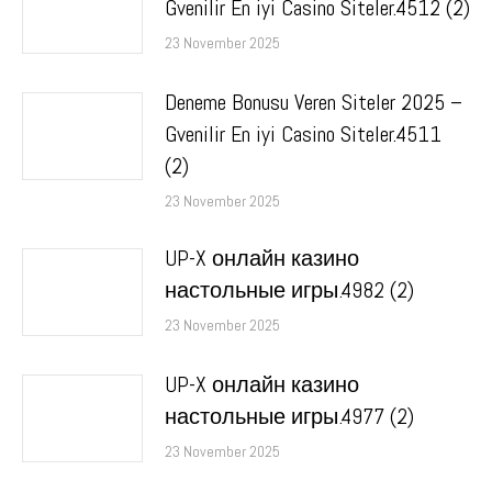
Gvenilir En iyi Casino Siteler.4512 (2)
23 November 2025
Deneme Bonusu Veren Siteler 2025 –
Gvenilir En iyi Casino Siteler.4511
(2)
23 November 2025
UP-X онлайн казино
настольные игры.4982 (2)
23 November 2025
UP-X онлайн казино
настольные игры.4977 (2)
23 November 2025