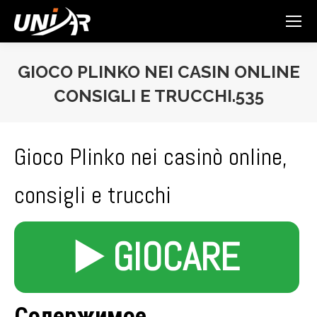
GIOCO PLINKO NEI CASIN ONLINE
CONSIGLI E TRUCCHI.535
You are here:
Gioco Plinko nei casinò online,
consigli e trucchi
▶️ GIOCARE
Содержимое