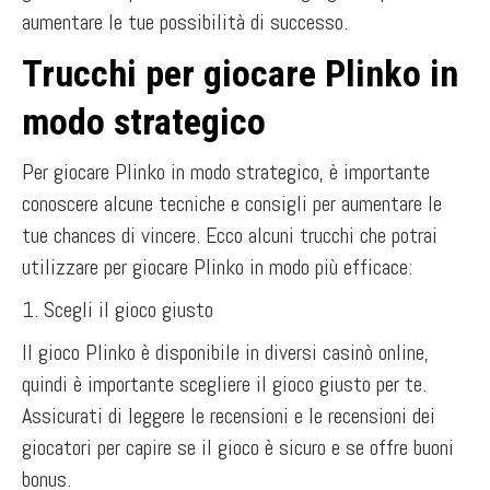
aumentare le tue possibilità di successo.
Trucchi per giocare Plinko in
modo strategico
Per giocare Plinko in modo strategico, è importante
conoscere alcune tecniche e consigli per aumentare le
tue chances di vincere. Ecco alcuni trucchi che potrai
utilizzare per giocare Plinko in modo più efficace:
1. Scegli il gioco giusto
Il gioco Plinko è disponibile in diversi casinò online,
quindi è importante scegliere il gioco giusto per te.
Assicurati di leggere le recensioni e le recensioni dei
giocatori per capire se il gioco è sicuro e se offre buoni
bonus.