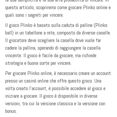
questo articolo, scopriremo come giocare Plinko online e
quali sono i segreti per vincere.
Il gioco Plinko è basato sulla caduta di palline (Plinko
ball) in un tabellone a rete, composto da diverse caselle.
Il giocatore deve scegliere la casella dove vuole far
cadere la pallina, sperando di raggiungere la casella
vincente. Il gioco è facile da giocare, ma richiede
strategia e buona sorte per vincere.
Per giocare Plinko online, è necessario creare un account
presso un casinò online che offre questo gioco. Una
volta creato l’account, è possibile accedere al gioco e
iniziare a giocare. Il gioco è disponibile in diverse
versioni, tra cui la versione classica e la versione con
bonus.