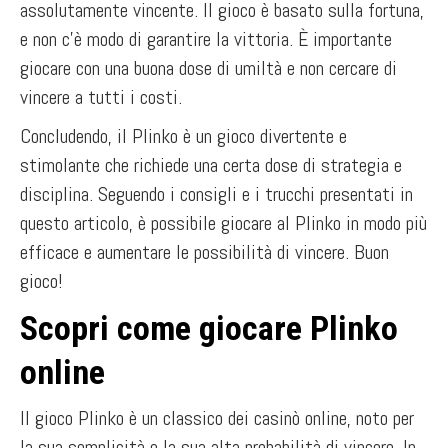
assolutamente vincente. Il gioco è basato sulla fortuna,
e non c’è modo di garantire la vittoria. È importante
giocare con una buona dose di umiltà e non cercare di
vincere a tutti i costi.
Concludendo, il Plinko è un gioco divertente e
stimolante che richiede una certa dose di strategia e
disciplina. Seguendo i consigli e i trucchi presentati in
questo articolo, è possibile giocare al Plinko in modo più
efficace e aumentare le possibilità di vincere. Buon
gioco!
Scopri come giocare Plinko
online
Il gioco Plinko è un classico dei casinò online, noto per
la sua semplicità e la sua alta probabilità di vincere. In