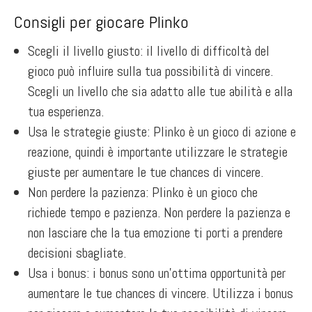
Consigli per giocare Plinko
Scegli il livello giusto: il livello di difficoltà del
gioco può influire sulla tua possibilità di vincere.
Scegli un livello che sia adatto alle tue abilità e alla
tua esperienza.
Usa le strategie giuste: Plinko è un gioco di azione e
reazione, quindi è importante utilizzare le strategie
giuste per aumentare le tue chances di vincere.
Non perdere la pazienza: Plinko è un gioco che
richiede tempo e pazienza. Non perdere la pazienza e
non lasciare che la tua emozione ti porti a prendere
decisioni sbagliate.
Usa i bonus: i bonus sono un’ottima opportunità per
aumentare le tue chances di vincere. Utilizza i bonus