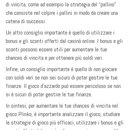
di vincita, come ad esempio la strategia del “pallino”
che consiste nel colpire i pallini in modo da creare una
catena di successi.
Un altro consiglio importante è quello di utilizzare i
bonus e gli sconti offerti dal casinò online. I bonus e gli
sconti possono essere utili per aumentare le tue
chances di vincita e per ottenere più soldi veri.
Infine, un consiglio importante è quello di non giocare
con soldi veri se non sei sicuro di poter gestire le tue
finanze. Il gioco d’azzardo può essere pericoloso se non
si è sicuri di poter gestire le tue finanze.
In sintesi, per aumentare le tue chances di vincita nel
gioco Plinko, è importante analizzare il gioco, studiare
le strategie di gioco più efficaci, utilizzare i bonus e gli