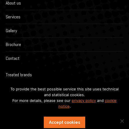
About us
Services
Gallery
Brochure
Contact
Treated brands
To provide the best possible service this site uses technical
and statistical cookies.
For more details, please see our
privacy policy
and
cookie
notice
.
Accept cookies