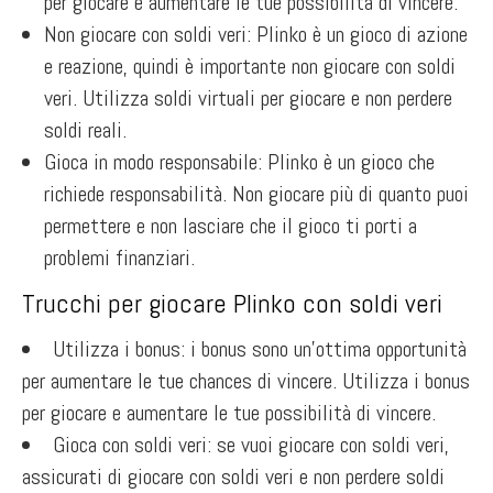
per giocare e aumentare le tue possibilità di vincere.
Non giocare con soldi veri: Plinko è un gioco di azione
e reazione, quindi è importante non giocare con soldi
veri. Utilizza soldi virtuali per giocare e non perdere
soldi reali.
Gioca in modo responsabile: Plinko è un gioco che
richiede responsabilità. Non giocare più di quanto puoi
permettere e non lasciare che il gioco ti porti a
problemi finanziari.
Trucchi per giocare Plinko con soldi veri
Utilizza i bonus: i bonus sono un’ottima opportunità
per aumentare le tue chances di vincere. Utilizza i bonus
per giocare e aumentare le tue possibilità di vincere.
Gioca con soldi veri: se vuoi giocare con soldi veri,
assicurati di giocare con soldi veri e non perdere soldi