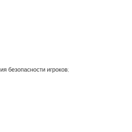
ия безопасности игроков;