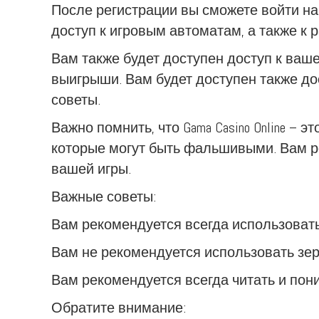
После регистрации вы сможете войти на 
доступ к игровым автоматам, а также к 
Вам также будет доступен доступ к ваш
выигрыши. Вам будет доступен также до
советы.
Важно помнить, что Gama Casino Online –
которые могут быть фальшивыми. Вам р
вашей игры.
Важные советы:
Вам рекомендуется всегда использовать
Вам не рекомендуется использовать зер
Вам рекомендуется всегда читать и пон
Обратите внимание: