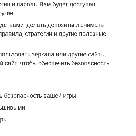
огин и пароль. Вам будет доступен
угие.
едствами, делать депозиты и снимать
правила, стратегии и другие полезные
спользовать зеркала или другие сайты,
 сайт, чтобы обеспечить безопасность
ь безопасность вашей игры.
льшивыми.
ры.