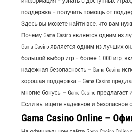
информация – узнать о доступных играх,
поддержка – получить помощь от поддерж
Здесь вы можете найти все, что вам нуж
Почему Gama Casino является одним из л
Gama Casino является одним из лучших он
большой выбор игр – более 1 000 игр, вк
надежная безопасность – Gama Casino ис
хорошая поддержка – Gama Casino предла
многие бонусы – Gama Casino предлагает
Если вы ищете надежное и безопасное он
Gama Casino Online – Оф
На официальном сайте Gama Casino Online