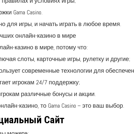
 правилах и условиях игры;
ки Gama Casino.
но для игры, и начать играть в любое время.
учших онлайн-казино в мире
лайн-казино в мире, потому что:
лючая слоты, карточные игры, рулетку и другие;
пользует современные технологии для обеспечен
гает игрокам 24/7 поддержку;
 игрокам различные бонусы и акции.
лайн-казино, то Gama Casino – это ваш выбор.
ициальный Сайт
 вы можете: