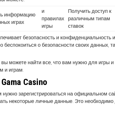
и
Получить доступ к
ть информацию
правилах
различным типам
чных играх
игры
ставок
еспечивает безопасность и конфиденциальность 
о беспокоиться о безопасности своих данных, т
где вы можете найти все, что вам нужно для игры
ям и играм.
 Gama Casino
 вам нужно зарегистрироваться на официальном с
азать некоторые личные данные. Это необходим