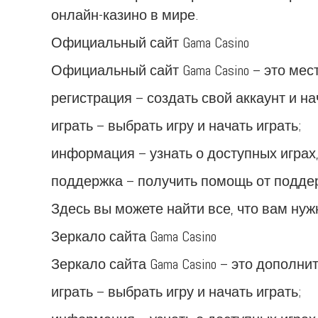
онлайн-казино в мире.
Официальный сайт Gama Casino
Официальный сайт Gama Casino – это мест
регистрация – создать свой аккаунт и на
играть – выбрать игру и начать играть;
информация – узнать о доступных играх,
поддержка – получить помощь от поддерж
Здесь вы можете найти все, что вам нуж
Зеркало сайта Gama Casino
Зеркало сайта Gama Casino – это дополн
играть – выбрать игру и начать играть;