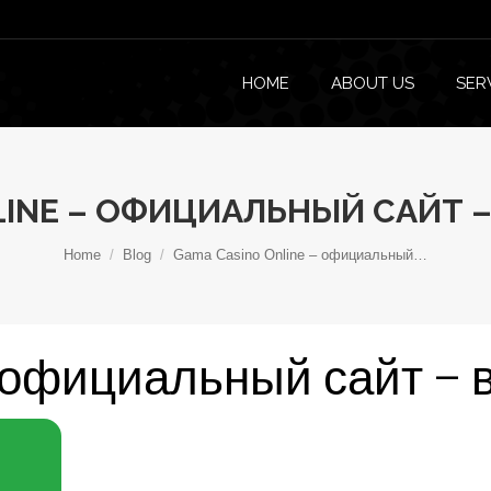
HOME
ABOUT US
SER
LINE – ОФИЦИАЛЬНЫЙ САЙТ –
You are here:
Home
Blog
Gama Casino Online – официальный…
 – официальный сайт – 