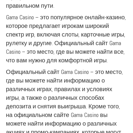
правильном пути.
Gama Casino – это популярное онлайн-казино,
которое предлагает игрокам широкий
спектр игр, включая слоты, карточные игры,
рулетку и другие. Официальный сайт Gama
Casino – это место, где вы можете найти все,
что вам нужно для комфортной игры.
Официальный сайт Gama Casino – это место,
где вы можете найти информацию о
различных играх, правилах и условиях
игры, а также о различных способах
депозита и снятия выигрыша. Кроме того,
на официальном сайте Gama Casino вы
можете найти информацию о различных
акциях и промо-кампаниях, которые могут