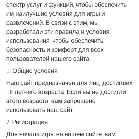
спектр услуг и функций, чтобы обеспечить
им наилучшие условия для игры и
развлечений. В связи с этим, мы
разработали эти правила и условия
использования, чтобы обеспечить
безопасность и комфорт для всех
пользователей нашего сайта.
1. Общие условия
Наш сайт предназначен для лиц, достигших
18-летнего возраста. Если вы не достигли
этого возраста, вам запрещено
использовать наш сайт.
2. Регистрация
Для начала игры на нашем сайте, вам