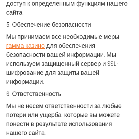
доступ к определенным функциям нашего
сайта.
5. Обеспечение безопасности
Мы принимаем все необходимые меры
гамма казино
для обеспечения
безопасности вашей информации. Мы
используем защищенный сервер и SSL-
шифрование для защиты вашей
информации.
6. Ответственность
Мы не несем ответственности за любые
потери или ущерба, которые вы можете
понести в результате использования
нашего сайта.