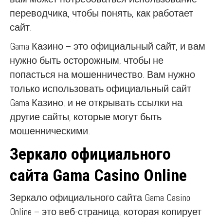
переводчика, чтобы понять, как работает
сайт.
Gama Казино – это официальный сайт, и вам
нужно быть осторожным, чтобы не
попасться на мошенничество. Вам нужно
только использовать официальный сайт
Gama Казино, и не открывать ссылки на
другие сайты, которые могут быть
мошенническими.
Зеркало официального
сайта Gama Casino Online
Зеркало официального сайта Gama Casino
Online – это веб-страница, которая копирует