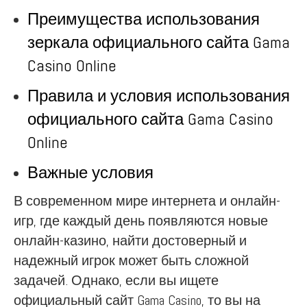
Преимущества использования
зеркала официального сайта Gama
Casino Online
Правила и условия использования
официального сайта Gama Casino
Online
Важные условия
В современном мире интернета и онлайн-
игр, где каждый день появляются новые
онлайн-казино, найти достоверный и
надежный игрок может быть сложной
задачей. Однако, если вы ищете
официальный сайт Gama Casino, то вы на