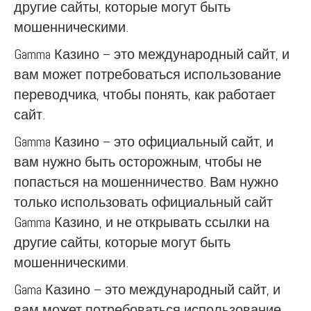
другие сайты, которые могут быть
мошенническими.
Gamma Казино – это международный сайт, и
вам может потребоваться использование
переводчика, чтобы понять, как работает
сайт.
Gamma Казино – это официальный сайт, и
вам нужно быть осторожным, чтобы не
попасться на мошенничество. Вам нужно
только использовать официальный сайт
Gamma Казино, и не открывать ссылки на
другие сайты, которые могут быть
мошенническими.
Gama Казино – это международный сайт, и
вам может потребоваться использование