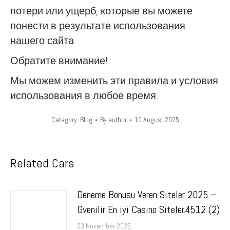
потери или ущерб, которые вы можете
понести в результате использования
нашего сайта.
Обратите внимание!
Мы можем изменить эти правила и условия
использования в любое время.
Category:
Blog
By
author
10 August 2025
Related Cars
Deneme Bonusu Veren Siteler 2025 –
Gvenilir En iyi Casino Siteler.4512 (2)
23 November 2025