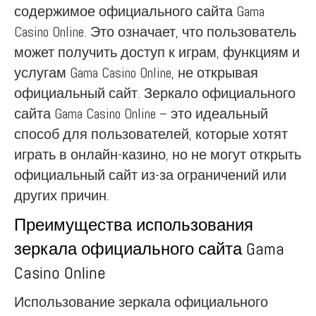
содержимое официального сайта Gama
Casino Online. Это означает, что пользователь
может получить доступ к играм, функциям и
услугам Gama Casino Online, не открывая
официальный сайт. Зеркало официального
сайта Gama Casino Online – это идеальный
способ для пользователей, которые хотят
играть в онлайн-казино, но не могут открыть
официальный сайт из-за ограничений или
других причин.
Преимущества использования
зеркала официального сайта Gama
Casino Online
Использование зеркала официального