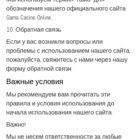
обозначения нашего официального сайта
Gama Casino Online.
10. Обратная связь
Если у вас возникли вопросы или
проблемы с использованием нашего сайта,
пожалуйста, свяжитесь с нами через нашу
форму обратной связи.
Важные условия
Мы рекомендуем вам прочитать эти
правила и условия использования до
начала использования нашего сайта.
Важно!
Мы не несем ответственности за любые