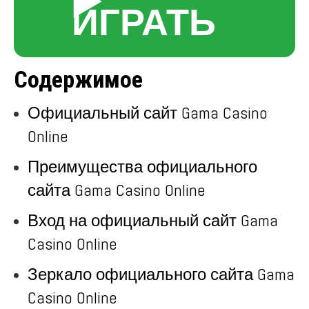
▶️
ИГРАТЬ
Содержимое
Официальный сайт Gama Casino
Online
Преимущества официального
сайта Gama Casino Online
Вход на официальный сайт Gama
Casino Online
Зеркало официального сайта Gama
Casino Online