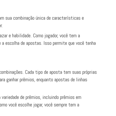
om sua combinação única de características e
r.
azar e habilidade. Como jogador, você tem a
 e a escolha de apostas. Isso permite que você tenha
 combinações. Cada tipo de aposta tem suas próprias
ara ganhar prêmios, enquanto apostas de linhas
a variedade de prêmios, incluindo prêmios em
como você escolhe jogar, você sempre tem a