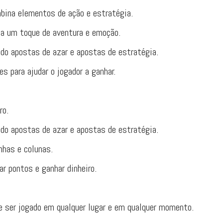
mbina elementos de ação e estratégia.
na um toque de aventura e emoção.
ndo apostas de azar e apostas de estratégia.
s para ajudar o jogador a ganhar.
ro.
ndo apostas de azar e apostas de estratégia.
nhas e colunas.
r pontos e ganhar dinheiro.
e ser jogado em qualquer lugar e em qualquer momento.