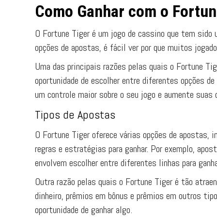
Como Ganhar com o Fortun
O Fortune Tiger é um jogo de cassino que tem sido 
opções de apostas, é fácil ver por que muitos jogad
Uma das principais razões pelas quais o Fortune Tig
oportunidade de escolher entre diferentes opções de
um controle maior sobre o seu jogo e aumente suas 
Tipos de Apostas
O Fortune Tiger oferece várias opções de apostas, 
regras e estratégias para ganhar. Por exemplo, apos
envolvem escolher entre diferentes linhas para ganh
Outra razão pelas quais o Fortune Tiger é tão atrae
dinheiro, prêmios em bônus e prêmios em outros tip
oportunidade de ganhar algo.