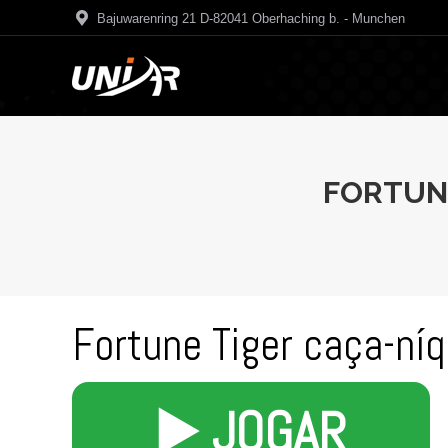
Bajuwarenring 21 D-82041 Oberhaching b. - Munchen
FORTUNE
Fortune Tiger caça-níq
▶️ JOGAR