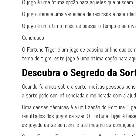
O jogo é uma ótima opção para aqueles que buscam u
O jogo oferece uma variedade de recursos e habilidade
O jogo é um ótimo modo de passar o tempo e se diver
Conclusão
O Fortune Tiger é um jogo de cassino online que co
tema de tigre, este jogo é uma ótima opção para aq
Descubra o Segredo da Sor
Quando falamos sobre a sorte, muitas pessoas pensa
a sorte pode ser influenciada e melhorada com a aju
Uma dessas técnicas é a utilização do Fortune Tige
resultados dos jogos de azar. O Fortune Tiger é ba
os jogadores se sentem, e até mesmo as condições 