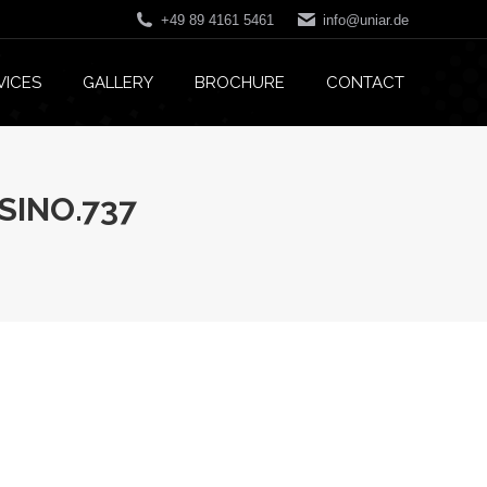
+49 89 4161 5461
info@uniar.de
VICES
GALLERY
BROCHURE
CONTACT
SINO.737