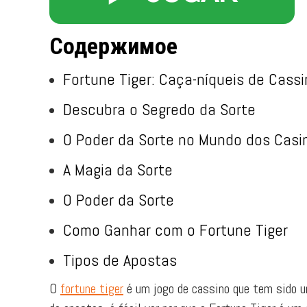
Содержимое
Fortune Tiger: Caça-níqueis de Cass
Descubra o Segredo da Sorte
O Poder da Sorte no Mundo dos Casi
A Magia da Sorte
O Poder da Sorte
Como Ganhar com o Fortune Tiger
Tipos de Apostas
O
fortune tiger
é um jogo de cassino que tem sido u