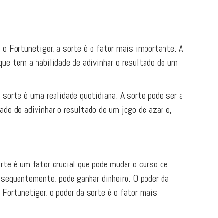
 o Fortunetiger, a sorte é o fator mais importante. A
que tem a habilidade de adivinhar o resultado de um
 sorte é uma realidade quotidiana. A sorte pode ser a
ade de adivinhar o resultado de um jogo de azar e,
te é um fator crucial que pode mudar o curso de
onsequentemente, pode ganhar dinheiro. O poder da
 Fortunetiger, o poder da sorte é o fator mais