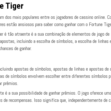
e Tiger
um dos mais populares entre os jogadores de cassino online. C
ores estão ansiosos para saber como ganhar com o Fortune Tige
er é tão atraente é a sua combinação de elementos de jogo de 
 apostas, incluindo a escolha de símbolos, a escolha de linhas
chances de ganhar.
incluindo apostas de símbolos, apostas de linhas e apostas de
tas de símbolos envolvem escolher entre diferentes símbolos p
ar prêmios.
nte é a sua possibilidade de ganhar prêmios. O jogo oferece um
os de recompensas. Isso significa que, independentemente de 