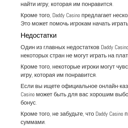
найти игру, которая им понравится.
Кроме того, Daddy Casino предлагает не
Это может помочь игрокам начать играт
Недостатки
Один из главных недостатков Daddy Casin
некоторых стран не могут играть на пла
Кроме того, некоторые игроки могут чув
игру, которая им понравится.
Если вы ищете официальное онлайн-кази
Casino может быть для вас хорошим выбо
бонус.
Кроме того, не забудьте, что Daddy Casin
суммами.