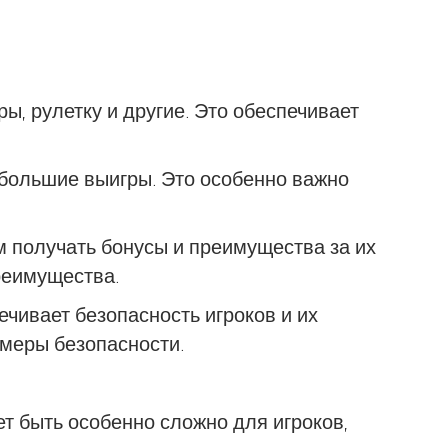
ры, рулетку и другие. Это обеспечивает
ть большие выигры. Это особенно важно
м получать бонусы и преимущества за их
реимущества.
ечивает безопасность игроков и их
 меры безопасности.
ет быть особенно сложно для игроков,