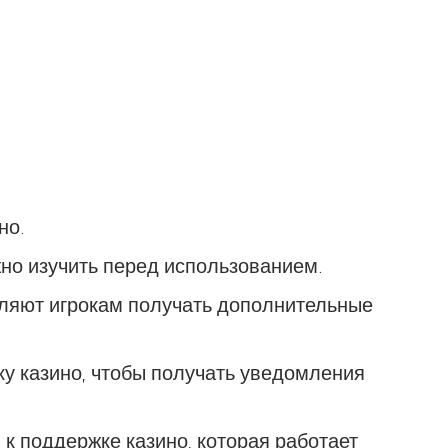
но.
жно изучить перед использованием.
воляют игрокам получать дополнительные
ку казино, чтобы получать уведомления
 к поддержке казино, которая работает