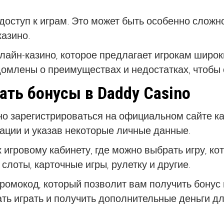
 доступ к играм. Это может быть особенно сложно
казино.
 онлайн-казино, которое предлагает игрокам широ
домлены о преимуществах и недостатках, чтобы
чать бонусы в Daddy Casino
ужно зарегистрироваться на официальном сайте к
ации и указав некоторые личные данные.
игровому кабинету, где можно выбрать игру, кото
лоты, карточные игры, рулетку и другие.
 промокод, который позволит вам получить бонус 
ать играть и получить дополнительные деньги дл