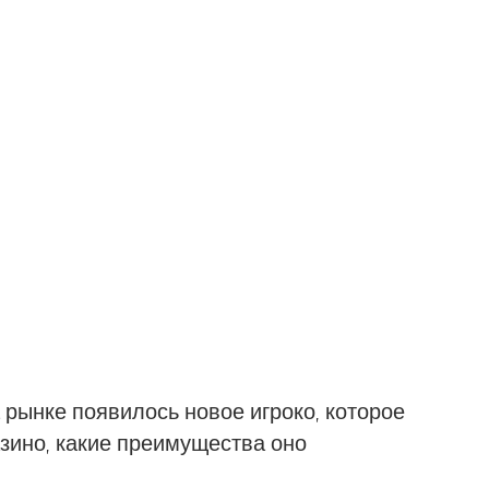
 рынке появилось новое игроко, которое
казино, какие преимущества оно