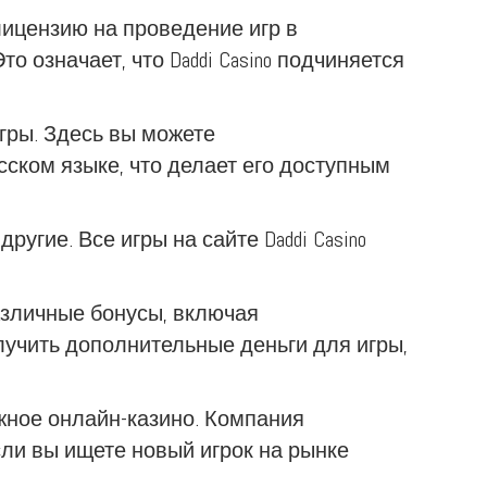
лицензию на проведение игр в
о означает, что Daddi Casino подчиняется
игры. Здесь вы можете
усском языке, что делает его доступным
угие. Все игры на сайте Daddi Casino
различные бонусы, включая
олучить дополнительные деньги для игры,
ежное онлайн-казино. Компания
сли вы ищете новый игрок на рынке