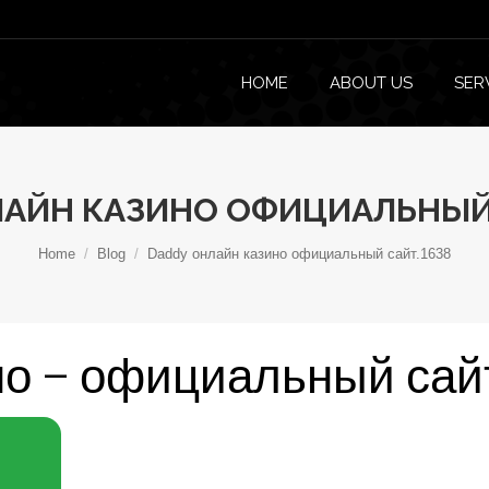
HOME
ABOUT US
SER
ЛАЙН КАЗИНО ОФИЦИАЛЬНЫЙ 
You are here:
Home
Blog
Daddy онлайн казино официальный сайт.1638
но – официальный сай