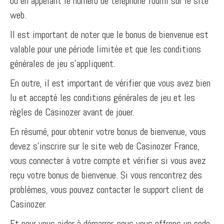
ou en appelant le numéro de téléphone fourni sur le site
web.
Il est important de noter que le bonus de bienvenue est
valable pour une période limitée et que les conditions
générales de jeu s’appliquent.
En outre, il est important de vérifier que vous avez bien
lu et accepté les conditions générales de jeu et les
règles de Casinozer avant de jouer.
En résumé, pour obtenir votre bonus de bienvenue, vous
devez s’inscrire sur le site web de Casinozer France,
vous connecter à votre compte et vérifier si vous avez
reçu votre bonus de bienvenue. Si vous rencontrez des
problèmes, vous pouvez contacter le support client de
Casinozer.
Et pour vous aider à démarrer, nous vous offrons un code