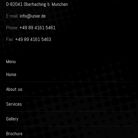
D-82041 Oberhaching b. Munchen
E-mail:
info@uniar.de
Phone:
+49 89 4161 5461
Fax:
+49 89 4161 5463
Menu
Home
About us
Services
Gallery
Brochure