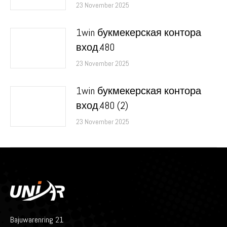
23 November 2025
1win букмекерская контора
вход.480
23 November 2025
1win букмекерская контора
вход.480 (2)
23 November 2025
Bajuwarenring 21