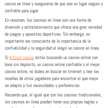
casino en línea y asegurarse de que sea un lugar seguro y
confiable para jugar.
En resumen, los casinos en línea son una forma de
diversión y entretenimiento que ofrece una gran variedad
de juegos y apuestas deportivas. Sin embargo, es
importante ser consciente de la importancia de la
confiabilidad y la seguridad al elegir un casino en línea.
Si
bitcoin casino
estás buscando un casino online con
bono sin depósito, un casino online confiable o el mejor
casino online, no dudes en buscar en Internet y leer las
reseñas de otros jugadores para encontrar el que mejor
se adapte a tus necesidades y preferencias.
Recuerda que, al igual que con los casinos tradicionales,
los casinos en línea pueden tener sus propias reglas y