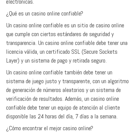
electrónicas.
¿Qué es un casino online confiable?
Un casino online confiable es un sitio de casino online
que cumple con ciertos estándares de seguridad y
transparencia. Un casino online confiable debe tener una
licencia válida, un certificado SSL (Secure Sockets
Layer) y un sistema de pago y retirada seguro.
Un casino online confiable también debe tener un
sistema de juego justo y transparente, con un algoritmo
de generación de números aleatorios y un sistema de
verificación de resultados. Además, un casino online
confiable debe tener un equipo de atención al cliente
disponible las 24 horas del día, 7 días a la semana.
¿Cómo encontrar el mejor casino online?