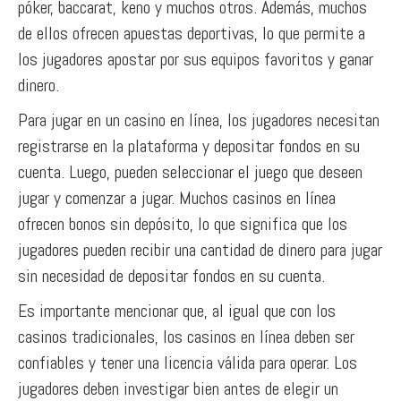
póker, baccarat, keno y muchos otros. Además, muchos
de ellos ofrecen apuestas deportivas, lo que permite a
los jugadores apostar por sus equipos favoritos y ganar
dinero.
Para jugar en un casino en línea, los jugadores necesitan
registrarse en la plataforma y depositar fondos en su
cuenta. Luego, pueden seleccionar el juego que deseen
jugar y comenzar a jugar. Muchos casinos en línea
ofrecen bonos sin depósito, lo que significa que los
jugadores pueden recibir una cantidad de dinero para jugar
sin necesidad de depositar fondos en su cuenta.
Es importante mencionar que, al igual que con los
casinos tradicionales, los casinos en línea deben ser
confiables y tener una licencia válida para operar. Los
jugadores deben investigar bien antes de elegir un