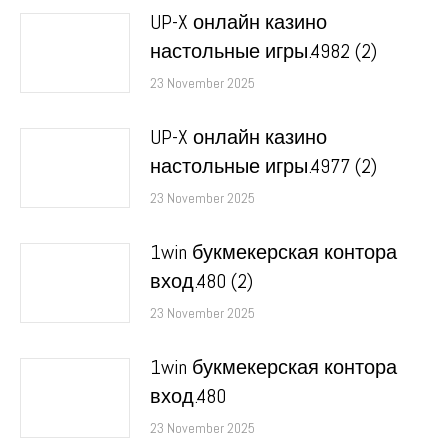
UP-X онлайн казино
настольные игры.4982 (2)
23 November 2025
UP-X онлайн казино
настольные игры.4977 (2)
23 November 2025
1win букмекерская контора
вход.480 (2)
23 November 2025
1win букмекерская контора
вход.480
23 November 2025