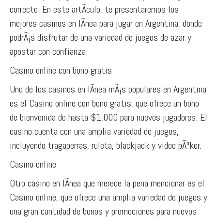
correcto. En este artÃ­culo, te presentaremos los
mejores casinos en lÃ­nea para jugar en Argentina, donde
podrÃ¡s disfrutar de una variedad de juegos de azar y
apostar con confianza.
Casino online con bono gratis
Uno de los casinos en lÃ­nea mÃ¡s populares en Argentina
es el Casino online con bono gratis, que ofrece un bono
de bienvenida de hasta $1,000 para nuevos jugadores. El
casino cuenta con una amplia variedad de juegos,
incluyendo tragaperras, ruleta, blackjack y video pÃ³ker.
Casino online
Otro casino en lÃ­nea que merece la pena mencionar es el
Casino online, que ofrece una amplia variedad de juegos y
una gran cantidad de bonos y promociones para nuevos