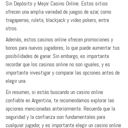
Sin Depósito y Mejor Casino Online. Estos sitios
ofrecen una amplia variedad de juegos de azar, como
tragaperras, ruleta, blackjack y video pokers, entre
otros.
Además, estos casinos online ofrecen promociones y
bonos para nuevos jugadores, lo que puede aumentar tus
posibilidades de ganar. Sin embargo, es importante
recordar que los casinos online no son iguales, y es
importante investigar y comparar las opciones antes de
elegir una.
En resumen, si estás buscando un casino online
confiable en Argentina, te recomendamos explorar las
opciones mencionadas anteriormente. Recuerda que la
seguridad y la confianza son fundamentales para
cualquier jugador, y es importante elegir un casino online