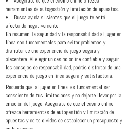
Asegúrate de que el casino online ofrezca
herramientas de autogestión y limitación de apuestas.
Busca ayuda si sientes que el juego te está
afectando negativamente.
En resumen, la seguridad y la responsabilidad al jugar en
línea son fundamentales para evitar problemas y
disfrutar de una experiencia de juego segura y
placentera. Al elegir un casino online confiable y seguir
los consejos de responsabilidad, podrás disfrutar de una
experiencia de juego en línea segura y satisfactoria.
Recuerda que, al jugar en línea, es fundamental ser
consciente de tus limitaciones y no dejarte llevar por la
emoción del juego. Asegúrate de que el casino online
ofrezca herramientas de autogestión y limitación de
apuestas y no te olvides de establecer un presupuesto y
no lo excedas.