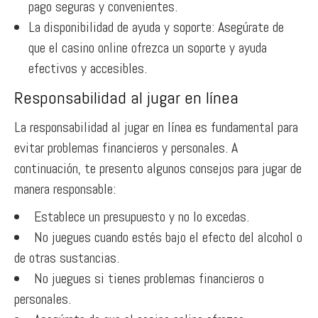
pago seguras y convenientes.
La disponibilidad de ayuda y soporte: Asegúrate de
que el casino online ofrezca un soporte y ayuda
efectivos y accesibles.
Responsabilidad al jugar en línea
La responsabilidad al jugar en línea es fundamental para
evitar problemas financieros y personales. A
continuación, te presento algunos consejos para jugar de
manera responsable:
Establece un presupuesto y no lo excedas.
No juegues cuando estés bajo el efecto del alcohol o
de otras sustancias.
No juegues si tienes problemas financieros o
personales.