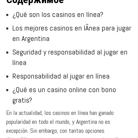
¿Qué son los casinos en línea?
Los mejores casinos en lÃ­nea para jugar
en Argentina
Seguridad y responsabilidad al jugar en
línea
Responsabilidad al jugar en línea
¿Qué es un casino online con bono
gratis?
En la actualidad, los casinos en línea han ganado
popularidad en todo el mundo, y Argentina no es
excepción. Sin embargo, con tantas opciones