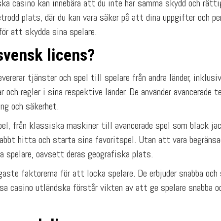
ska casino kan innebära att du inte har samma skydd och rätt
betrodd plats, där du kan vara säker på att dina uppgifter och p
ör att skydda sina spelare.
svensk licens?
rerar tjänster och spel till spelare från andra länder, inklusi
ar och regler i sina respektive länder. De använder avancerade t
ing och säkerhet.
pel, från klassiska maskiner till avancerade spel som black ja
abbt hitta och starta sina favoritspel. Utan att vara begräns
a spelare, oavsett deras geografiska plats.
gaste faktorerna för att locka spelare. De erbjuder snabba oc
sa casino utländska förstår vikten av att ge spelare snabba och 