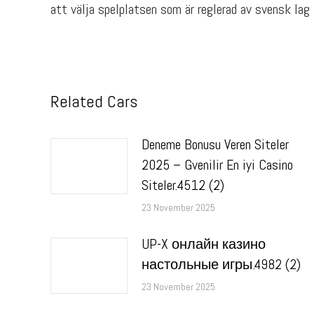
att välja spelplatsen som är reglerad av svensk lag 
Related Cars
Deneme Bonusu Veren Siteler
2025 – Gvenilir En iyi Casino
Siteler.4512 (2)
23 November 2025
UP-X онлайн казино
настольные игры.4982 (2)
23 November 2025