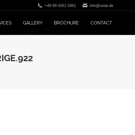
+49 89 4161 5461
info@uniar.de
VICES
GALLERY
BROCHURE
CONTACT
IGE.922