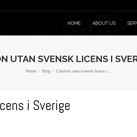
HOME
ABOUT US
SER
N UTAN SVENSK LICENS I SVER
You are here:
Home
Blog
Casinon utan svensk licens i…
cens i Sverige