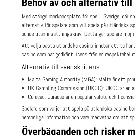
Behov av och alternativ till
Med stängd marknadsplats för spel i Sverige, där sp
alternativ för spelare som vill spela på utländska s
bonus utan insättningskrav. Detta ger spelare möjli
Att välja bästa utländska casino innebär att ta hänsy
casino som har godkänt licens från en respektabel
Alternativ till svensk licens
Malta Gaming Authority (MGA): Malta är ett popul
UK Gambling Commission (UKGC): UKGC är en annan
Curacao: Curacao är en populär valuta och licens
Spelare som väljer att spela på utländska casino bör
personliga information och vara medvetna om att spe
Överbäganden och risker me