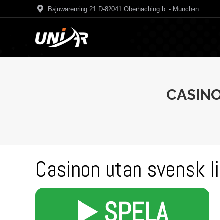
Bajuwarenring 21 D-82041 Oberhaching b. - Munchen
CASINO
Casinon utan svensk li
▶️ SPELA