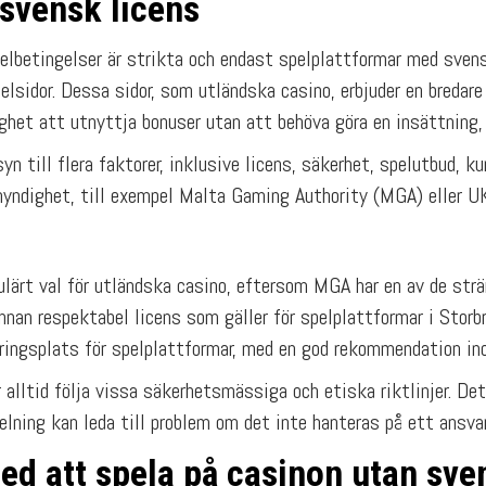
 svensk licens
elbetingelser är strikta och endast spelplattformar med svens
pelsidor. Dessa sidor, som utländska casino, erbjuder en bredar
ghet att utnyttja bonuser utan att behöva göra en insättning, 
n till flera faktorer, inklusive licens, säkerhet, spelutbud, ku
 myndighet, till exempel Malta Gaming Authority (MGA) eller
ärt val för utländska casino, eftersom MGA har en av de strän
 respektabel licens som gäller för spelplattformar i Storbr
ieringsplats för spelplattformar, med en god rekommendation in
 alltid följa vissa säkerhetsmässiga och etiska riktlinjer. Det
lning kan leda till problem om det inte hanteras på ett ansvar
d att spela på casinon utan sve