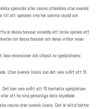
ändska spelsidor eller casino utländska utan svensk
da till att spelaren inte har samma skydd och
fta är dessa bonuser avsedda att locka spelare att
medveten om dessa bonuser och deras villkor innan
tt läsa recensioner och utkast av spelplatsens
dade. Utan svensk licens kan det vara svårt att få
. Det kan vara svårt att få kontakta spelplatsen
eller att ha sina personliga data skyddade.
ka casino utan svensk licens. Det är alltid bättre