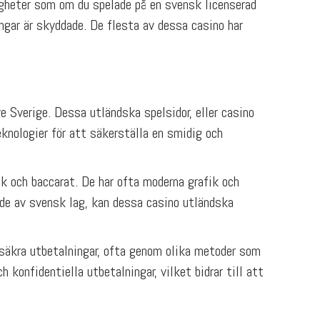
igheter som om du spelade på en svensk licenserad
engar är skyddade. De flesta av dessa casino har
ve Sverige. Dessa utländska spelsidor, eller casino
eknologier för att säkerställa en smidig och
ck och baccarat. De har ofta moderna grafik och
ade av svensk lag, kan dessa casino utländska
h säkra utbetalningar, ofta genom olika metoder som
konfidentiella utbetalningar, vilket bidrar till att