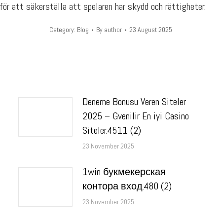
för att säkerställa att spelaren har skydd och rättigheter.
Category:
Blog
By
author
23 August 2025
Deneme Bonusu Veren Siteler
2025 – Gvenilir En iyi Casino
Siteler.4511 (2)
23 November 2025
1win букмекерская
контора вход.480 (2)
23 November 2025