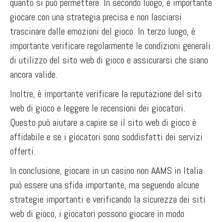
quanto si può permettere. In secondo luogo, è importante
giocare con una strategia precisa e non lasciarsi
trascinare dalle emozioni del gioco. In terzo luogo, è
importante verificare regolarmente le condizioni generali
di utilizzo del sito web di gioco e assicurarsi che siano
ancora valide.
Inoltre, è importante verificare la reputazione del sito
web di gioco e leggere le recensioni dei giocatori.
Questo può aiutare a capire se il sito web di gioco è
affidabile e se i giocatori sono soddisfatti dei servizi
offerti.
In conclusione, giocare in un casino non AAMS in Italia
può essere una sfida importante, ma seguendo alcune
strategie importanti e verificando la sicurezza dei siti
web di gioco, i giocatori possono giocare in modo