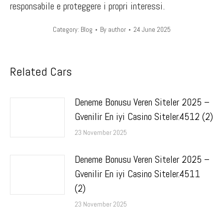
responsabile e proteggere i propri interessi.
Category:
Blog
By
author
24 June 2025
Related Cars
Deneme Bonusu Veren Siteler 2025 –
Gvenilir En iyi Casino Siteler.4512 (2)
23 November 2025
Deneme Bonusu Veren Siteler 2025 –
Gvenilir En iyi Casino Siteler.4511
(2)
23 November 2025