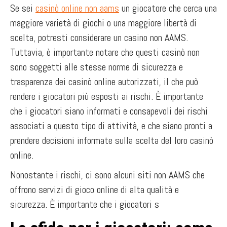
Se sei
casinò online non aams
un giocatore che cerca una
maggiore varietà di giochi o una maggiore libertà di
scelta, potresti considerare un casino non AAMS.
Tuttavia, è importante notare che questi casinò non
sono soggetti alle stesse norme di sicurezza e
trasparenza dei casinò online autorizzati, il che può
rendere i giocatori più esposti ai rischi. È importante
che i giocatori siano informati e consapevoli dei rischi
associati a questo tipo di attività, e che siano pronti a
prendere decisioni informate sulla scelta del loro casinò
online.
Nonostante i rischi, ci sono alcuni siti non AAMS che
offrono servizi di gioco online di alta qualità e
sicurezza. È importante che i giocatori s