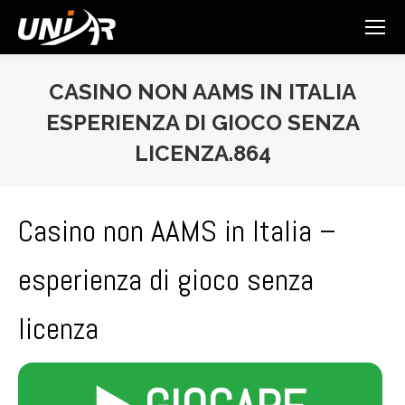
CASINO NON AAMS IN ITALIA
ESPERIENZA DI GIOCO SENZA
LICENZA.864
You are here:
Casino non AAMS in Italia –
esperienza di gioco senza
licenza