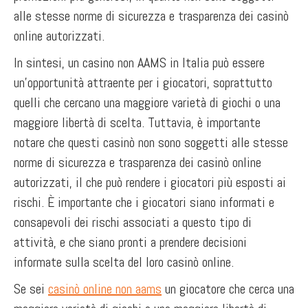
alle stesse norme di sicurezza e trasparenza dei casinò
online autorizzati.
In sintesi, un casino non AAMS in Italia può essere
un’opportunità attraente per i giocatori, soprattutto
quelli che cercano una maggiore varietà di giochi o una
maggiore libertà di scelta. Tuttavia, è importante
notare che questi casinò non sono soggetti alle stesse
norme di sicurezza e trasparenza dei casinò online
autorizzati, il che può rendere i giocatori più esposti ai
rischi. È importante che i giocatori siano informati e
consapevoli dei rischi associati a questo tipo di
attività, e che siano pronti a prendere decisioni
informate sulla scelta del loro casinò online.
Se sei
casinò online non aams
un giocatore che cerca una