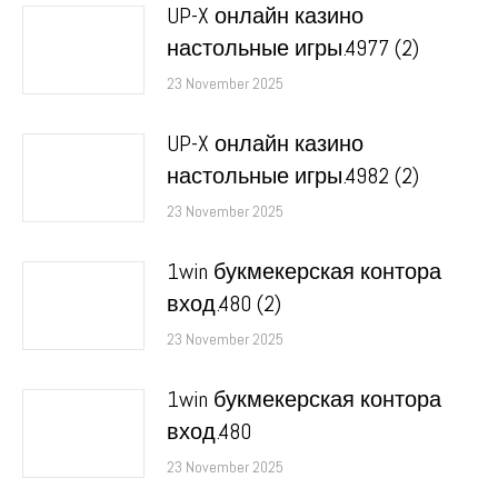
UP-X онлайн казино
настольные игры.4977 (2)
23 November 2025
UP-X онлайн казино
настольные игры.4982 (2)
23 November 2025
1win букмекерская контора
вход.480 (2)
23 November 2025
1win букмекерская контора
вход.480
23 November 2025