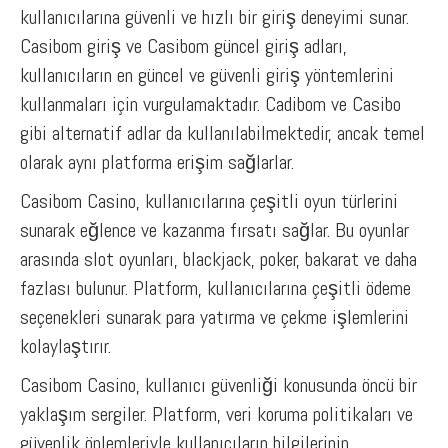
kullanıcılarına güvenli ve hızlı bir giriş deneyimi sunar.
Casibom giriş ve Casibom güncel giriş adları,
kullanıcıların en güncel ve güvenli giriş yöntemlerini
kullanmaları için vurgulamaktadır. Cadibom ve Casibo
gibi alternatif adlar da kullanılabilmektedir, ancak temel
olarak aynı platforma erişim sağlarlar.
Casibom Casino, kullanıcılarına çeşitli oyun türlerini
sunarak eğlence ve kazanma fırsatı sağlar. Bu oyunlar
arasında slot oyunları, blackjack, poker, bakarat ve daha
fazlası bulunur. Platform, kullanıcılarına çeşitli ödeme
seçenekleri sunarak para yatırma ve çekme işlemlerini
kolaylaştırır.
Casibom Casino, kullanıcı güvenliği konusunda öncü bir
yaklaşım sergiler. Platform, veri koruma politikaları ve
güvenlik önlemleriyle kullanıcıların bilgilerinin