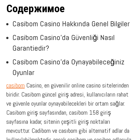
Содержимое
Casibom Casino Hakkında Genel Bilgiler
Casibom Casino’da Güvenliği Nasıl
Garantiedir?
Casibom Casino’da Oynayabileceğiniz
Oyunlar
casibom
Casino, en güvenilir online casino sitelerinden
biridir. Casibom güncel giriş adresi, kullanıcıların rahat
ve güvenle oyunlar oynayabilecekleri bir ortam sağlar.
Casibom giriş sayfasından, casibom 158 giriş
sayfasına kadar, sitenin çeşitli giriş noktaları
mevcuttur. Cadibom ve casıbom gibi alternatif adlar da
kullanılabilmektedir, ancak casibom ve casibon adlarıyla