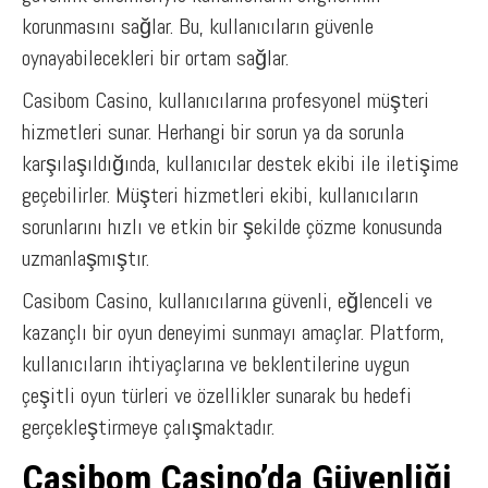
korunmasını sağlar. Bu, kullanıcıların güvenle
oynayabilecekleri bir ortam sağlar.
Casibom Casino, kullanıcılarına profesyonel müşteri
hizmetleri sunar. Herhangi bir sorun ya da sorunla
karşılaşıldığında, kullanıcılar destek ekibi ile iletişime
geçebilirler. Müşteri hizmetleri ekibi, kullanıcıların
sorunlarını hızlı ve etkin bir şekilde çözme konusunda
uzmanlaşmıştır.
Casibom Casino, kullanıcılarına güvenli, eğlenceli ve
kazançlı bir oyun deneyimi sunmayı amaçlar. Platform,
kullanıcıların ihtiyaçlarına ve beklentilerine uygun
çeşitli oyun türleri ve özellikler sunarak bu hedefi
gerçekleştirmeye çalışmaktadır.
Casibom Casino’da Güvenliği