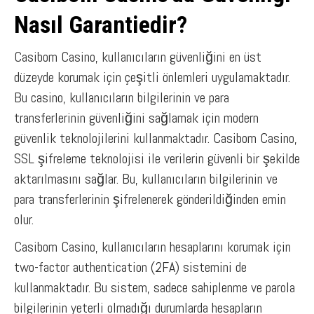
Nasıl Garantiedir?
Casibom Casino, kullanıcıların güvenliğini en üst
düzeyde korumak için çeşitli önlemleri uygulamaktadır.
Bu casino, kullanıcıların bilgilerinin ve para
transferlerinin güvenliğini sağlamak için modern
güvenlik teknolojilerini kullanmaktadır. Casibom Casino,
SSL şifreleme teknolojisi ile verilerin güvenli bir şekilde
aktarılmasını sağlar. Bu, kullanıcıların bilgilerinin ve
para transferlerinin şifrelenerek gönderildiğinden emin
olur.
Casibom Casino, kullanıcıların hesaplarını korumak için
two-factor authentication (2FA) sistemini de
kullanmaktadır. Bu sistem, sadece sahiplenme ve parola
bilgilerinin yeterli olmadığı durumlarda hesapların