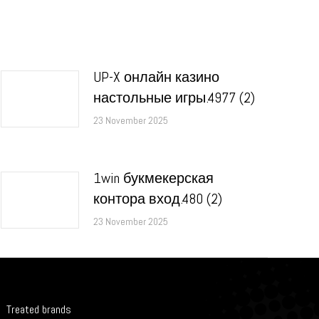
UP-X онлайн казино
настольные игры.4977 (2)
23 November 2025
1win букмекерская
контора вход.480 (2)
23 November 2025
Treated brands