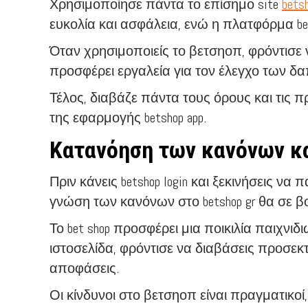
Χρησιμοποίησε πάντα το επίσημο site
bets
ευκολία και ασφάλεια, ενώ η πλατφόρμα be
Όταν χρησιμοποιείς το βετσηοπ, φρόντισε 
προσφέρει εργαλεία για τον έλεγχο των δα
Τέλος, διαβάζε πάντα τους όρους και τις 
της εφαρμογής betshop app.
Κατανόηση των κανόνων κα
Πριν κάνεις betshop login και ξεκινήσεις να 
γνώση των κανόνων στο betshop gr θα σε β
Το bet shop προσφέρει μια ποικιλία παιχνιδι
ιστοσελίδα, φρόντισε να διαβάσεις προσεκ
αποφάσεις.
Οι κίνδυνοι στο βετσηοπ είναι πραγματικοί,