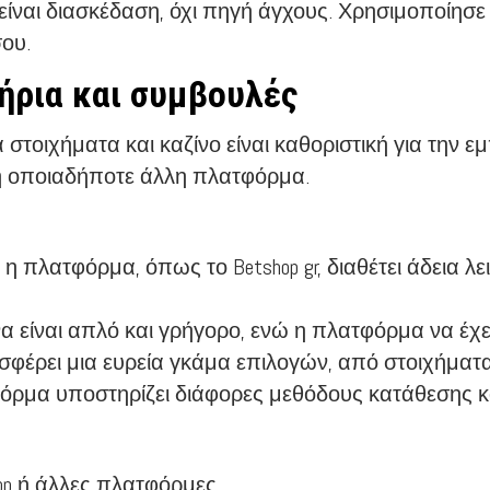
α είναι διασκέδαση, όχι πηγή άγχους. Χρησιμοποίη
σου.
ήρια και συμβουλές
τοιχήματα και καζίνο είναι καθοριστική για την εμ
p ή οποιαδήποτε άλλη πλατφόρμα.
 η πλατφόρμα, όπως το Betshop gr, διαθέτει άδεια λε
 να είναι απλό και γρήγορο, ενώ η πλατφόρμα να έχε
προσφέρει μια ευρεία γκάμα επιλογών, από στοιχήμα
όρμα υποστηρίζει διάφορες μεθόδους κατάθεσης κ
hop ή άλλες πλατφόρμες.