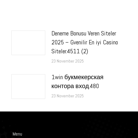
Deneme Bonusu Veren Siteler
2025 – Gvenilir En iyi Casino
Siteler.4511 (2)
23 November 2025
1win букмекерская
контора вход.480
23 November 2025
Menu