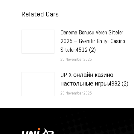
Related Cars
Deneme Bonusu Veren Siteler
2025 – Gvenilir En iyi Casino
Siteler.4512 (2)
23 November 2025
UP-X онлайн казино
настольные игры.4982 (2)
23 November 2025