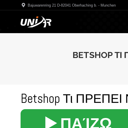
Bajuwarenring 21 D-82041 Oberhaching b. - Munchen
BETSHOP ΤΙ Π
Betshop Τι ΠΡΕΠΕΙ 
▶️ ΠΑΊΖΩ