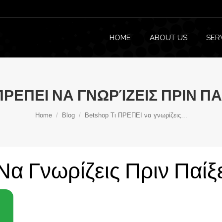
HOME
ABOUT US
SER
ΡΕΠΕΙ ΝΑ ΓΝΩΡΊΖΕΙΣ ΠΡΙΝ ΠΑΊ
You are here:
Home
Blog
Betshop Τι ΠΡΕΠΕΙ να γνωρίζεις…
Να Γνωρίζεις Πριν Παίξ