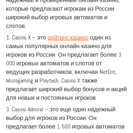
надежные и проверенные онлайн-казино,
которые предлагают игрокам из России
широкий выбор игровых автоматов и
слотов.
1. Casino X – это
рейтинг казино
один из
самых популярных онлайн-казино для
игроков из России. Он предлагает более 3
000 игровых автоматов и слотов от
ведущих разработчиков, включая NetEnt,
Microgaming и Playtech. Casino X также
предлагает широкий выбор бонусов и акций
для новых и постоянных игроков.
3. Casino Admiral – это еще один надежный
выбор для игроков из России. Он
предлагает более 1 500 игровых автоматов