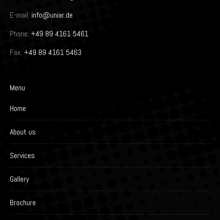
E-mail:
info@uniar.de
Phone:
+49 89 4161 5461
Fax:
+49 89 4161 5463
Menu
Home
About us
Services
Gallery
Brochure