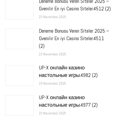
Deneme Bonusu Veren Siteler 2025 –
Gvenilir En iyi Casino Siteler.4512 (2)
23 November 2025
Deneme Bonusu Veren Siteler 2025 –
Gvenilir En iyi Casino Siteler.4511
(2)
23 November 2025
UP-X онлайн казино
настольные игры.4982 (2)
23 November 2025
UP-X онлайн казино
настольные игры.4977 (2)
23 November 2025