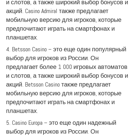
и слотов, а также широкий выбор бонусов и
акций. Casino Admiral также предлагает
мобильную версию для игроков, которые
предпочитают играть на смартфонах и
планшетах.
4. Betsson Casino – это еще один популярный
выбор для игроков из России. Он
предлагает более 1 000 игровых автоматов
и слотов, а также широкий выбор бонусов и
акций. Betsson Casino также предлагает
мобильную версию для игроков, которые
предпочитают играть на смартфонах и
планшетах.
5. Casino Europa – это еще один надежный
выбор для игроков из России. Он