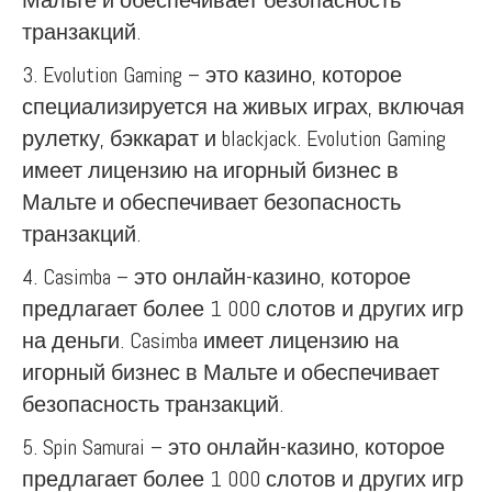
Мальте и обеспечивает безопасность
транзакций.
3. Evolution Gaming – это казино, которое
специализируется на живых играх, включая
рулетку, бэккарат и blackjack. Evolution Gaming
имеет лицензию на игорный бизнес в
Мальте и обеспечивает безопасность
транзакций.
4. Casimba – это онлайн-казино, которое
предлагает более 1 000 слотов и других игр
на деньги. Casimba имеет лицензию на
игорный бизнес в Мальте и обеспечивает
безопасность транзакций.
5. Spin Samurai – это онлайн-казино, которое
предлагает более 1 000 слотов и других игр