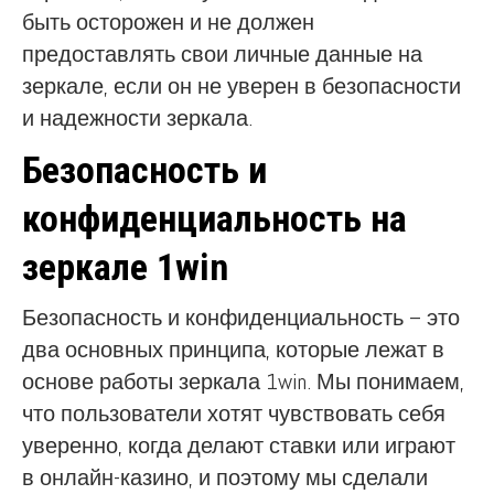
быть осторожен и не должен
предоставлять свои личные данные на
зеркале, если он не уверен в безопасности
и надежности зеркала.
Безопасность и
конфиденциальность на
зеркале 1win
Безопасность и конфиденциальность – это
два основных принципа, которые лежат в
основе работы зеркала 1win. Мы понимаем,
что пользователи хотят чувствовать себя
уверенно, когда делают ставки или играют
в онлайн-казино, и поэтому мы сделали