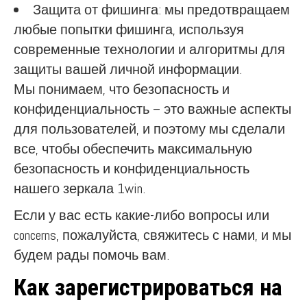
Защита от фишинга: мы предотвращаем
любые попытки фишинга, используя
современные технологии и алгоритмы для
защиты вашей личной информации.
Мы понимаем, что безопасность и
конфиденциальность – это важные аспекты
для пользователей, и поэтому мы сделали
все, чтобы обеспечить максимальную
безопасность и конфиденциальность
нашего зеркала 1win.
Если у вас есть какие-либо вопросы или
concerns, пожалуйста, свяжитесь с нами, и мы
будем рады помочь вам.
Как зарегистрироваться на