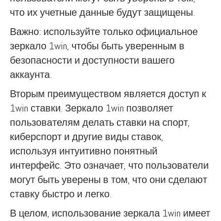
что их учетные данные будут защищены.
Важно: используйте только официальное
зеркало 1win, чтобы быть уверенным в
безопасности и доступности вашего
аккаунта.
Вторым преимуществом является доступ к
1win ставки. Зеркало 1win позволяет
пользователям делать ставки на спорт,
киберспорт и другие виды ставок,
используя интуитивно понятный
интерфейс. Это означает, что пользователи
могут быть уверены в том, что они сделают
ставку быстро и легко.
В целом, использование зеркала 1win имеет