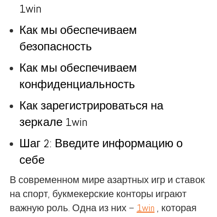
1win
Как мы обеспечиваем
безопасность
Как мы обеспечиваем
конфиденциальность
Как зарегистрироваться на
зеркале 1win
Шаг 2: Введите информацию о
себе
В современном мире азартных игр и ставок
на спорт, букмекерские конторы играют
важную роль. Одна из них –
1win
, которая