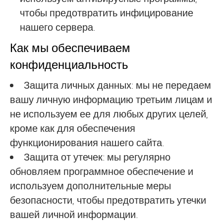
чтобы предотвратить инфицирование
нашего сервера.
Как мы обеспечиваем
конфиденциальность
Защита личных данных: мы не передаем
вашу личную информацию третьим лицам и
не используем ее для любых других целей,
кроме как для обеспечения
функционирования нашего сайта.
Защита от утечек: мы регулярно
обновляем программное обеспечение и
используем дополнительные меры
безопасности, чтобы предотвратить утечки
вашей личной информации.