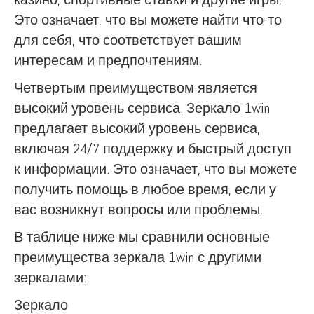
Это означает, что вы можете найти что-то
для себя, что соответствует вашим
интересам и предпочтениям.
Четвертым преимуществом является
высокий уровень сервиса. Зеркало 1win
предлагает высокий уровень сервиса,
включая 24/7 поддержку и быстрый доступ
к информации. Это означает, что вы можете
получить помощь в любое время, если у
вас возникнут вопросы или проблемы.
В таблице ниже мы сравнили основные
преимущества зеркала 1win с другими
зеркалами:
Зеркало