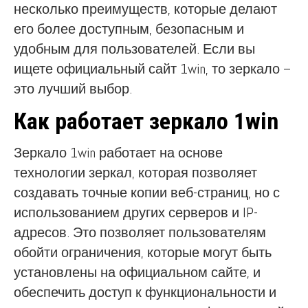
несколько преимуществ, которые делают
его более доступным, безопасным и
удобным для пользователей. Если вы
ищете официальный сайт 1win, то зеркало –
это лучший выбор.
Как работает зеркало 1win
Зеркало 1win работает на основе
технологии зеркал, которая позволяет
создавать точные копии веб-страниц, но с
использованием других серверов и IP-
адресов. Это позволяет пользователям
обойти ограничения, которые могут быть
установлены на официальном сайте, и
обеспечить доступ к функциональности и