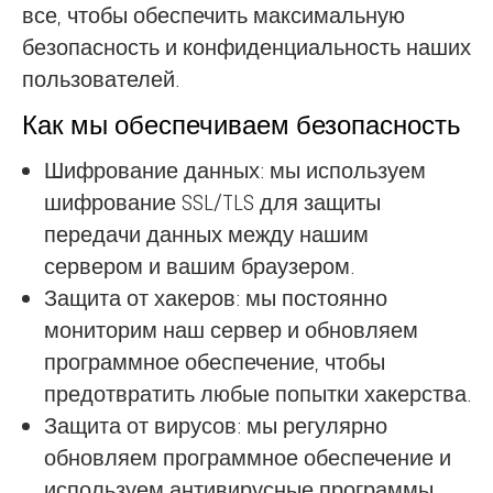
все, чтобы обеспечить максимальную
безопасность и конфиденциальность наших
пользователей.
Как мы обеспечиваем безопасность
Шифрование данных: мы используем
шифрование SSL/TLS для защиты
передачи данных между нашим
сервером и вашим браузером.
Защита от хакеров: мы постоянно
мониторим наш сервер и обновляем
программное обеспечение, чтобы
предотвратить любые попытки хакерства.
Защита от вирусов: мы регулярно
обновляем программное обеспечение и
используем антивирусные программы,