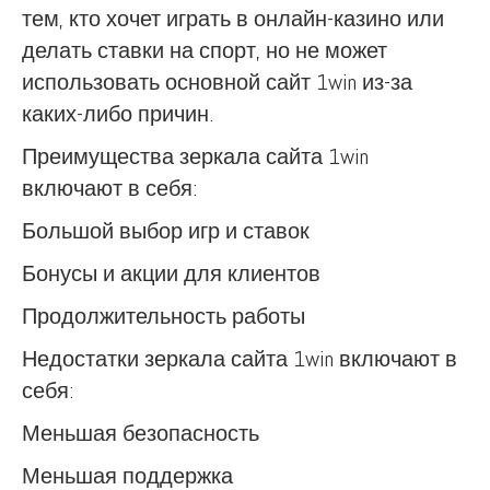
тем, кто хочет играть в онлайн-казино или
делать ставки на спорт, но не может
использовать основной сайт 1win из-за
каких-либо причин.
Преимущества зеркала сайта 1win
включают в себя:
Большой выбор игр и ставок
Бонусы и акции для клиентов
Продолжительность работы
Недостатки зеркала сайта 1win включают в
себя:
Меньшая безопасность
Меньшая поддержка