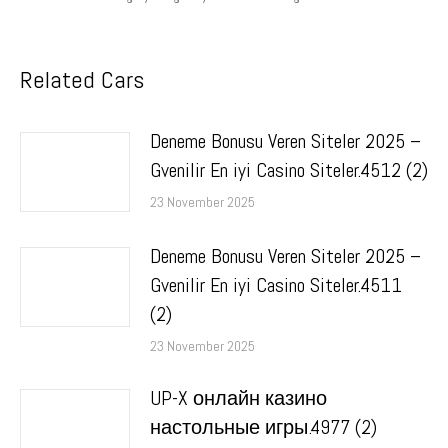
Related Cars
Deneme Bonusu Veren Siteler 2025 –
Gvenilir En iyi Casino Siteler.4512 (2)
23 November 2025
Deneme Bonusu Veren Siteler 2025 –
Gvenilir En iyi Casino Siteler.4511
(2)
23 November 2025
UP-X онлайн казино
настольные игры.4977 (2)