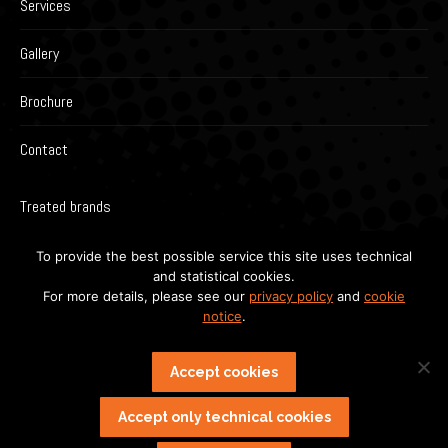
Services
Gallery
Brochure
Contact
Treated brands
To provide the best possible service this site uses technical
and statistical cookies.
For more details, please see our
privacy policy
and
cookie
notice
.
Accept cookies
Accept only technical cookies