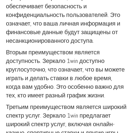
обеспечивает безопасность и
конфиденциальность пользователей. Это
означает, что ваша личная информация и
финансовые данные будут защищены от
несанкционированного доступа.
Вторым преимуществом является
доступность. Зеркало 1win доступно
круглосуточно, что означает, что вы можете
играть и делать ставки в любое время,
когда вам удобно. Это особенно важно для
тех, кто имеет разный график жизни.
Третьим преимуществом является широкий
спектр услуг. Зеркало 1win предлагает
широкий спектр услуг, включая онлайн-
казино, спортивные ставки и другие игры.