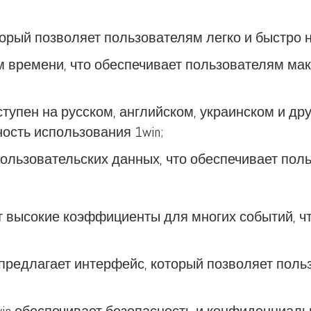
рый позволяет пользователям легко и быстро н
ом времени, что обеспечивает пользователям м
упен на русском, английском, украинском и дру
ость использования 1win;
пользовательских данных, что обеспечивает пол
т высокие коэффициенты для многих событий, ч
предлагает интерфейс, который позволяет поль