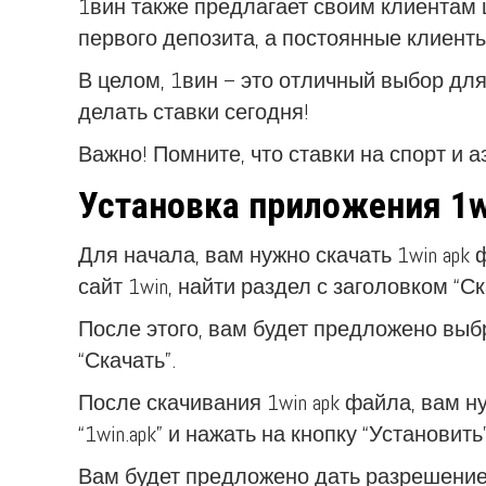
1вин также предлагает своим клиентам 
первого депозита, а постоянные клиенты
В целом, 1вин – это отличный выбор для 
делать ставки сегодня!
Важно! Помните, что ставки на спорт и 
Установка приложения 1w
Для начала, вам нужно скачать 1win ap
сайт 1win, найти раздел с заголовком “С
После этого, вам будет предложено выбр
“Скачать”.
После скачивания 1win apk файла, вам н
“1win.apk” и нажать на кнопку “Установить”
Вам будет предложено дать разрешение 