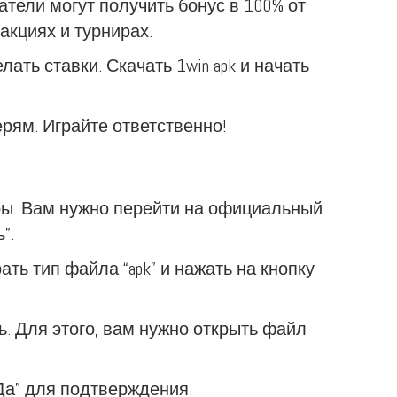
тели могут получить бонус в 100% от
акциях и турнирах.
ать ставки. Скачать 1win apk и начать
ерям. Играйте ответственно!
оры. Вам нужно перейти на официальный
”.
ть тип файла “apk” и нажать на кнопку
ь. Для этого, вам нужно открыть файл
Да” для подтверждения.