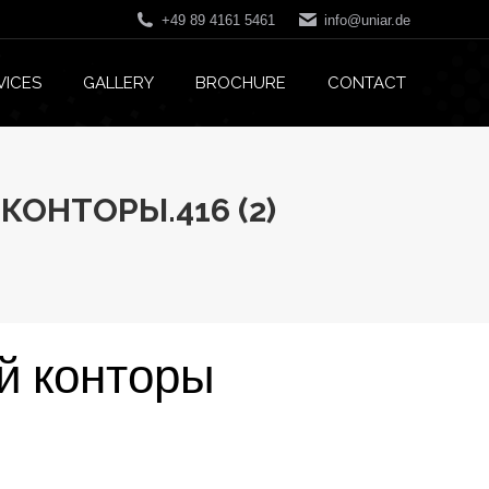
+49 89 4161 5461
info@uniar.de
VICES
GALLERY
BROCHURE
CONTACT
ОНТОРЫ.416 (2)
й конторы