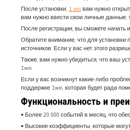
После установки,
1 win
вам нужно открыть
вам нужно ввести свои личные данные, та
После регистрации, вы сможете начать 
Обратите внимание, что для установки 
источников. Если у вас нет этого разре
Также, вам нужно убедиться, что ваш у
1win.
Если у вас возникнут какие-либо пробл
поддержке 1win, которая будет рада пом
Функциональность и пре
• Более 20 000 событий в месяц, что об
• Высокие коэффициенты, которые могут