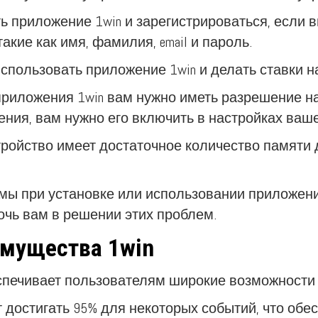
 приложение 1win и зарегистрироваться, если в
кие как имя, фамилия, email и пароль.
использовать приложение 1win и делать ставки н
приложения 1win вам нужно иметь разрешение н
шения, вам нужно его включить в настройках ваше
стройство имеет достаточное количество памяти
емы при установке или использовании приложени
очь вам в решении этих проблем.
имущества 1win
еспечивает пользователям широкие возможности 
 достигать 95% для некоторых событий, что об