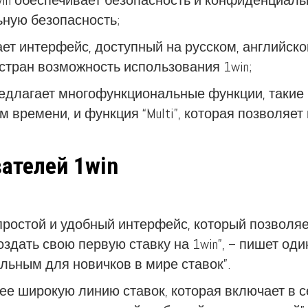
in обеспечивает безопасность и конфиденциаль
ную безопасность;
т интерфейс, доступный на русском, английском
стран возможность использования 1win;
длагает многофункциональные функции, такие ка
 времени, и функция “Multi”, которая позволяет
ателей 1win
простой и удобный интерфейс, который позволяет
создать свою первую ставку на 1win”, – пишет од
альным для новичков в мире ставок”.
ее широкую линию ставок, которая включает в с