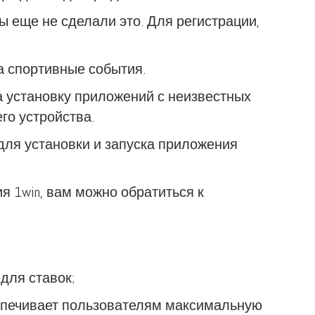
ы еще не сделали это. Для регистрации,
а спортивные события.
а установку приложений с неизвестных
го устройства.
 для установки и запуска приложения
я 1win, вам можно обратиться к
для ставок;
еспечивает пользователям максимальную