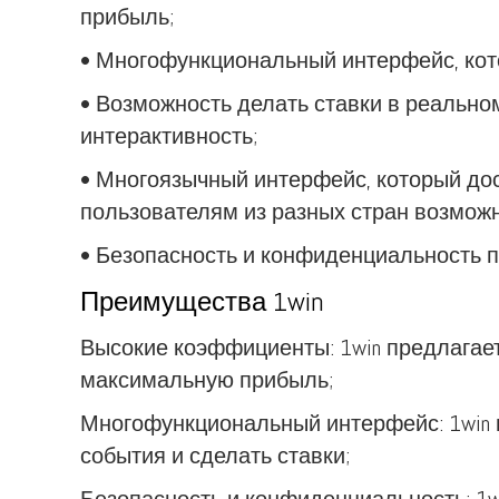
прибыль;
• Многофункциональный интерфейс, кото
• Возможность делать ставки в реальн
интерактивность;
• Многоязычный интерфейс, который дост
пользователям из разных стран возможн
• Безопасность и конфиденциальность 
Преимущества 1win
Высокие коэффициенты: 1win предлагае
максимальную прибыль;
Многофункциональный интерфейс: 1win 
события и сделать ставки;