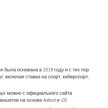
 была основана в 2018 году и с тех пор
, включая ставки на спорт, киберспорт,
 apk можно с официального сайта
етов на основе Android и iOS.