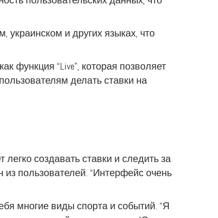
ность пользовательских данных, что
, украинском и других языках, что
к функция “Live”, которая позволяет
 пользователям делать ставки на
 легко создавать ставки и следить за
ин из пользователей. “Интерфейс очень
ебя многие виды спорта и событий. “Я